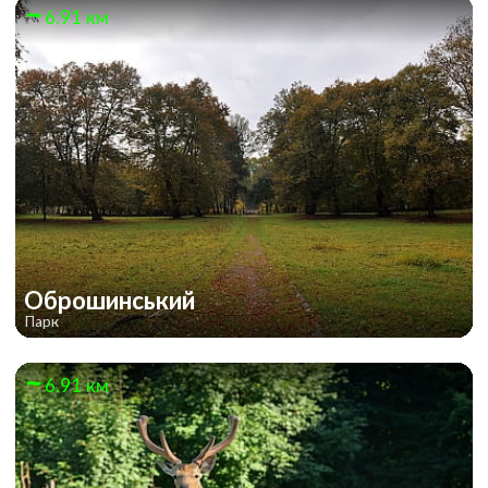
6.91 км
Оброшинський
Парк
6.91 км