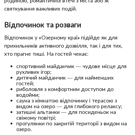
родиною, романтичної втечі з міста або ж
святкування важливих подій.
Відпочинок та розваги
Відпочинок у «Озерному краї» підійде як для
прихильників активного дозвілля, так і для тих,
хто прагне тиші. На гостей чекає:
спортивний майданчик — чудове місце для
рухливих ігор;
дитячий майданчик — для найменших
гостей;
риболовля з комфортним доступом до
водойми;
сауна з кімнатою відпочинку і терасою з
видом на озеро — для глибокого релаксу;
затишні альтанки — для посиденьок на
свіжому повітрі;
прогулянки по закритій території з видом на
озеро.