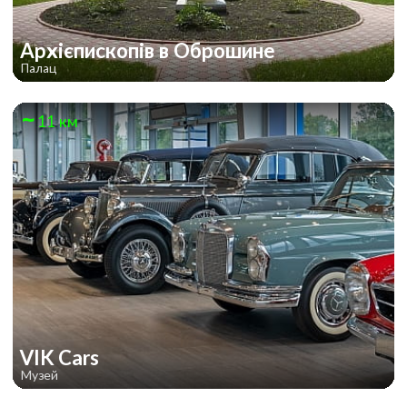
Архієпископів в Оброшине
Палац
11 км
VIK Cars
Музей