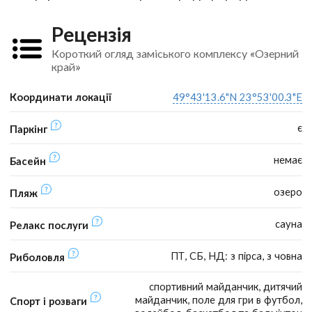
Рецензія
Короткий огляд заміського комплексу «Озерний
край»
Координати локації
49°43'13.6"N 23°53'00.3"E
є
Паркінг
немає
Басейн
озеро
Пляж
сауна
Релакс послуги
ПТ, СБ, НД: з пірса, з човна
Риболовля
спортивний майданчик, дитячий
майданчик, поле для гри в футбол,
Спорт і розваги