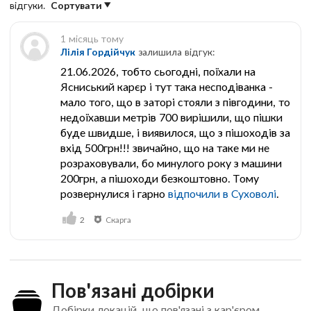
відгуки.
Сортувати
1 місяць тому
Лілія Гордійчук
залишила відгук:
21.06.2026, тобто сьогодні, поїхали на
Ясниський карєр і тут така несподіванка -
мало того, що в заторі стояли з півгодини, то
недоїхавши метрів 700 вирішили, що пішки
буде швидше, і виявилося, що з пішоходів за
вхід 500грн!!! звичайно, що на таке ми не
розраховували, бо минулого року з машини
200грн, а пішоходи безкоштовно. Тому
розвернулися і гарно
відпочили в Суховолі
.
2
Скарга
Пов'язані добірки
Добірки локацій, що пов'язані з кар'єром