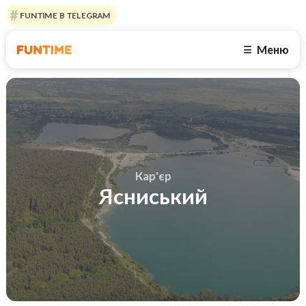
FUNTIME В TELEGRAM
Меню
☰
Кар'єр
Ясниський