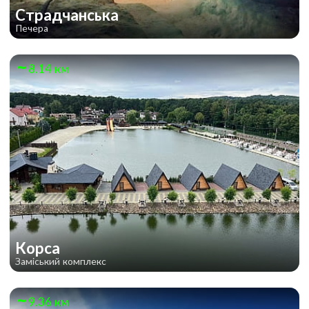
Страдчанська
Печера
8.14 км
Корса
Заміський комплекс
9.36 км