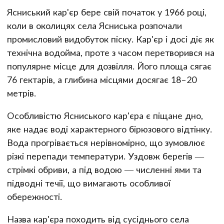
Ясниський кар'єр бере свій початок у 1966 році,
коли в околицях села Ясниська розпочали
промисловий видобуток піску. Кар'єр і досі діє як
технічна водойма, проте з часом перетворився на
популярне місце для дозвілля. Його площа сягає
76 гектарів, а глибина місцями досягає 18–20
метрів.
Особливістю Ясниського кар'єра є піщане дно,
яке надає воді характерного бірюзового відтінку.
Вода прогрівається нерівномірно, що зумовлює
різкі перепади температури. Уздовж берегів —
стрімкі обриви, а під водою — численні ями та
підводні течії, що вимагають особливої
обережності.
Назва кар'єра походить від сусіднього села