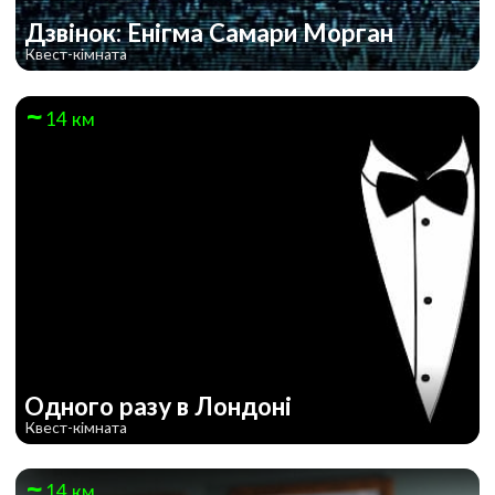
Дзвінок: Енігма Самари Морган
Квест-кімната
14 км
Одного разу в Лондоні
Квест-кімната
14 км