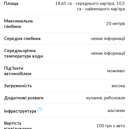
Площа
18,65 га - середнього кар'єра; 10,5
га - найменшого кар'єра
Максимальна
20 метрів
глибина
Середня глибина
немає інформації
Середньорічна
немає інформації
температура води
Під'їхати
можливо
автомобілем
Загруженість
висока
Додаткові розваги
купання, риболовля
альтанки
Інфраструктура
Вартість
100 грн з авто
відвідування