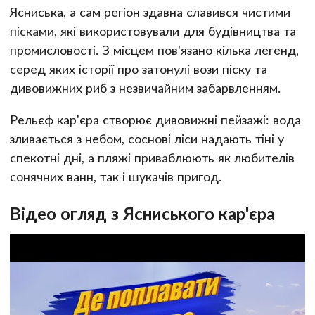
Ясниська, а сам регіон здавна славився чистими
пісками, які використовували для будівництва та
промисловості. З місцем пов'язано кілька легенд,
серед яких історії про затонулі вози піску та
дивовижних риб з незвичайним забарвленням.
Рельєф кар'єра створює дивовижні пейзажі: вода
зливається з небом, соснові ліси надають тіні у
спекотні дні, а пляжі приваблюють як любителів
сонячних ванн, так і шукачів пригод.
Відео огляд з Ясниського кар'єра