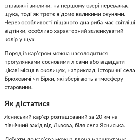
справжні виклики: на першому озері переважає
щука, тоді як третє відоме великими окунями.
Через особливості піщаного дна риба має світліші
відтінки, особливо характерний зеленкуватий
колір у щук.
Поряд із кар'єром можна насолодитися
прогулянками сосновими лісами або відвідати
цікаві місця в околицях, наприклад, історичні села
Брюховичі чи Бірки, які зберігають атмосферу
старовини.
Як дістатися
Ясниський кар'єр розташований за 20 км на
північний захід від Львова, біля села Ясниська.
Доїхати до кар'єра можна двома маршрутами: