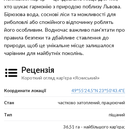
хто шукає гармонію з природою поблизу Львова.
Бірюзова вода, соснові ліси та можливості для
риболовлі або спокійного відпочинку роблять
його особливим. Водночас важливо пам'ятати про
правила безпеки та дбайливе ставлення до
природи, щоб це унікальне місце залишалося
чарівним для майбутніх поколінь.
Рецензія
Короткий огляд кар'єра «Ясниський»
Координати локації
49°55'24.5"N 23°50'43.4"E
Стан
частково затоплений, працюючий
Тип
піщаний
36,51 га - найбільшого кар'єра;