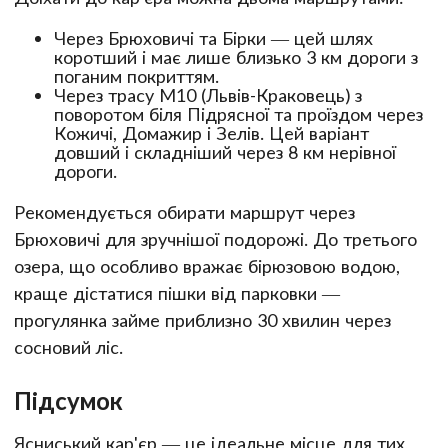
Через Брюховичі та Бірки — цей шлях
коротший і має лише близько 3 км дороги з
поганим покриттям.
Через трасу М10 (Львів-Краковець) з
поворотом біля Підрясної та проїздом через
Кожичі, Домажир і Зелів. Цей варіант
довший і складніший через 8 км нерівної
дороги.
Рекомендується обирати маршрут через
Брюховичі для зручнішої подорожі. До третього
озера, що особливо вражає бірюзовою водою,
краще дістатися пішки від парковки —
прогулянка займе приблизно 30 хвилин через
сосновий ліс.
Підсумок
Ясниський кар'єр — це ідеальне місце для тих,