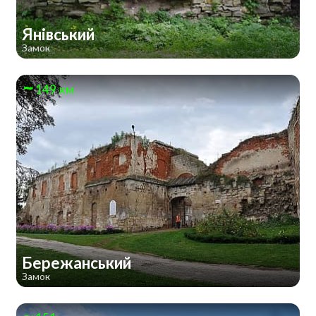
Янівський
Замок
149 км
Бережанський
Замок