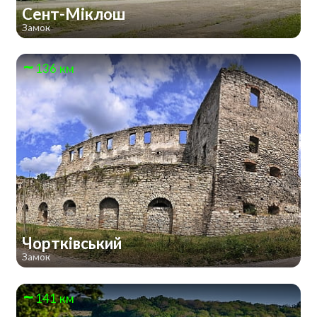
Сент-Міклош
Замок
136 км
Чортківський
Замок
141 км