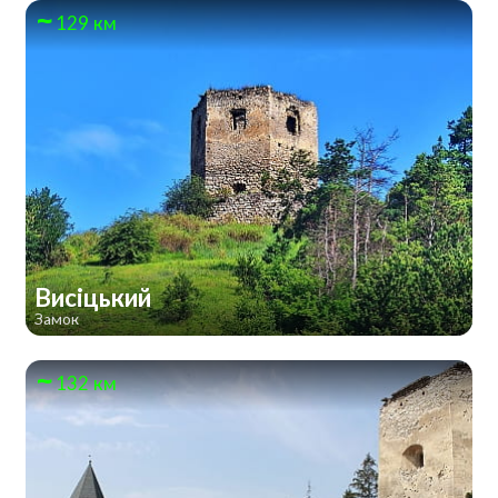
129 км
Висіцький
Замок
132 км