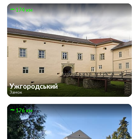
174 км
Ужгородський
Замок
176 км