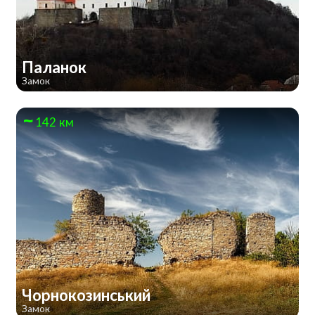
Паланок
Замок
142 км
Чорнокозинський
Замок