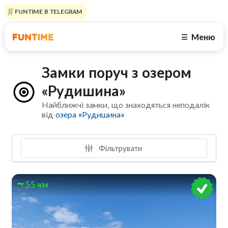
FUNTIME В TELEGRAM
Меню
☰
Замки поруч з озером
«Рудишина»
Найближчі замки, що знаходяться неподалік
від
озера «Рудишина»
Фільтрувати
55 км