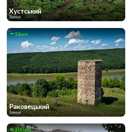
Хустський
Замок
93 км
Раковецький
Замок
100 км