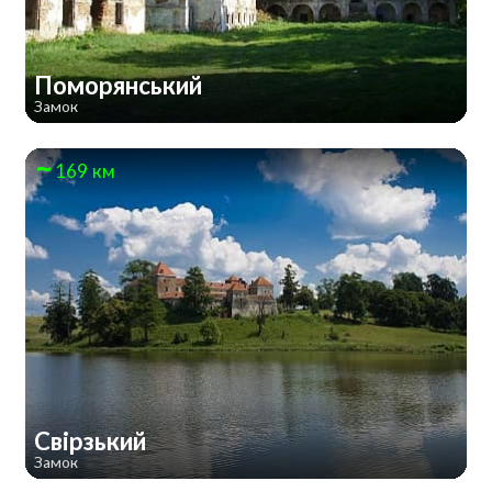
Поморянський
Замок
169 км
Свірзький
Замок