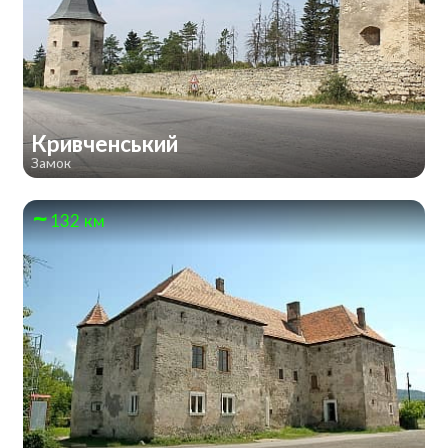
Кривченський
Замок
132 км