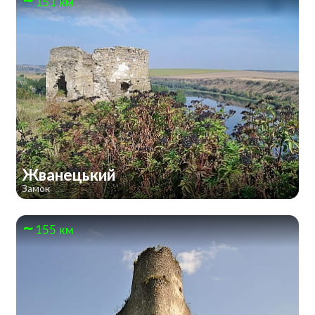
151 км
Жванецький
Замок
155 км