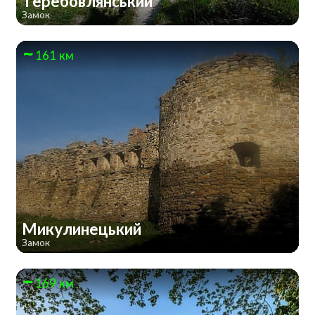
Теребовлянський
Замок
161 км
Микулинецький
Замок
169 км