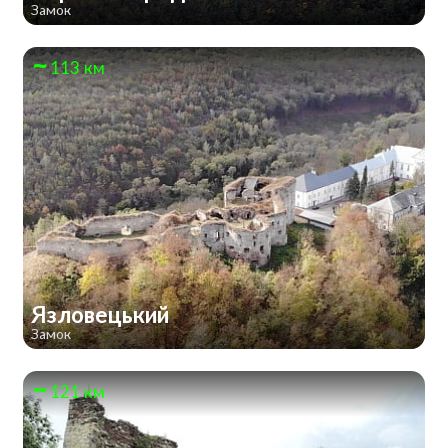
Замок
113 км
Язловецький
Замок
121 км