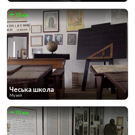
70 км
Чеська школа
Музей
70 км