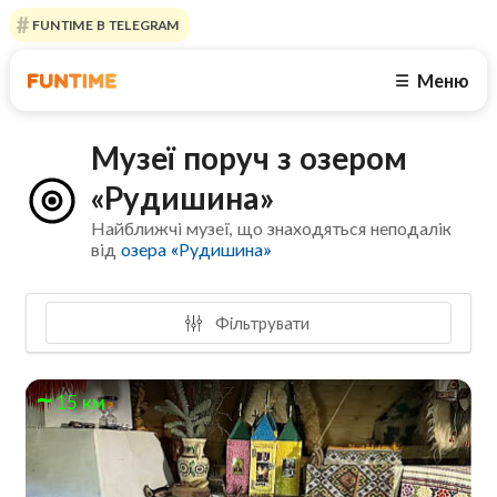
FUNTIME В TELEGRAM
Меню
☰
Музеї поруч з озером
«Рудишина»
Найближчі музеї, що знаходяться неподалік
від
озера «Рудишина»
Фільтрувати
15 км