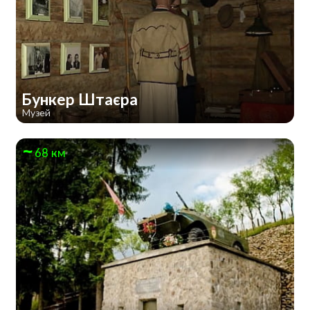
Бункер Штаєра
Музей
68 км