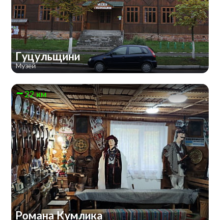
Гуцульщини
Музей
22 км
Романа Кумлика