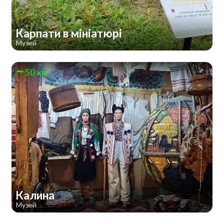
Карпати в мініатюрі
Музей
50 км
Калина
Музей