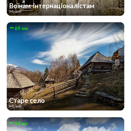
Воїнам-інтернаціоналістам
Музей
69 км
Старе село
Музей
69 км