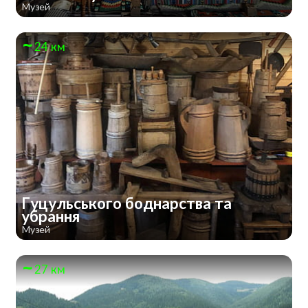
Музей
24 км
Гуцульського боднарства та
убрання
Музей
27 км