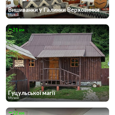
Вишиванки у Галинки Верховинки
Музей
21 км
Гуцульської магії
Музей
22 км