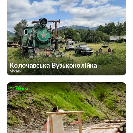
Колочавська Вузькоколійка
Музей
70 км