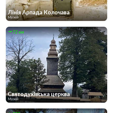
Лінія Арпада Колочава
Музей
72 км
Святодухівська церква
Музей