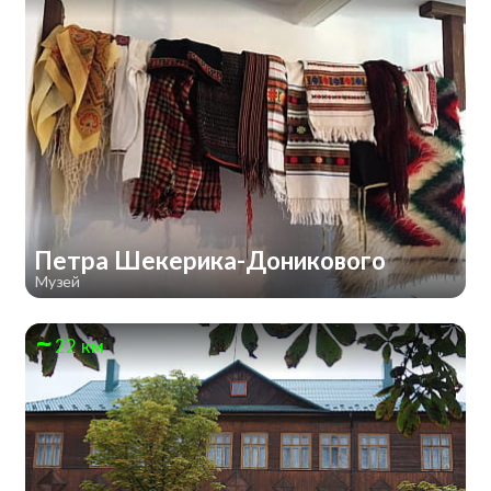
Петра Шекерика-Доникового
Музей
22 км