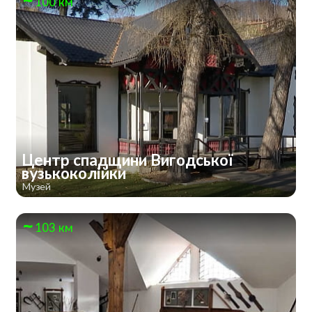
100 км
Центр спадщини Вигодської
вузькоколійки
Музей
103 км