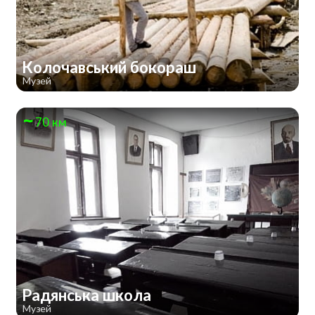
Колочавський бокораш
Музей
70 км
Радянська школа
Музей