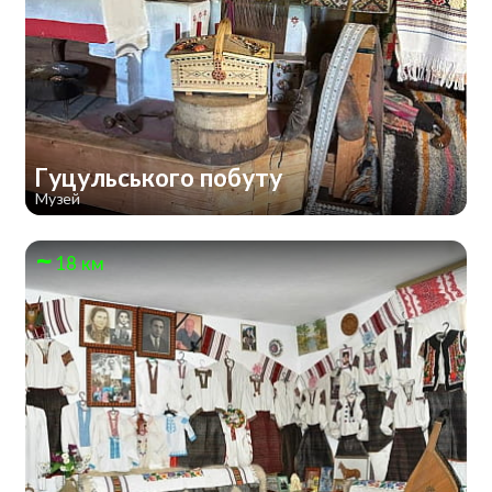
Гуцульського побуту
Музей
18 км