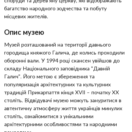
споруди та дерев'яну церкву, які відображають
багатство народного зодчества та побуту
місцевих жителів.
Опис музею
Музей розташований на території давнього
городища княжого Галича, де колись проходили
оборонні вали. У 1994 році скансен увійшов до
складу Національного заповідника "Давній
Галич". Його метою є збереження та
популяризація архітектурних та культурних
традицій Прикарпаття кінця XVII – початку XX
століть. Відвідувачі музею можуть зануритися в
автентичну атмосферу життя українців минулих
століть, ознайомитися з унікальними
архітектурними особливостями та народними
ремеслами.