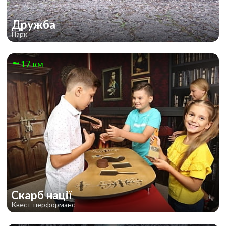
Дружба
Парк
17 км
Скарб нації
Квест-перформанс