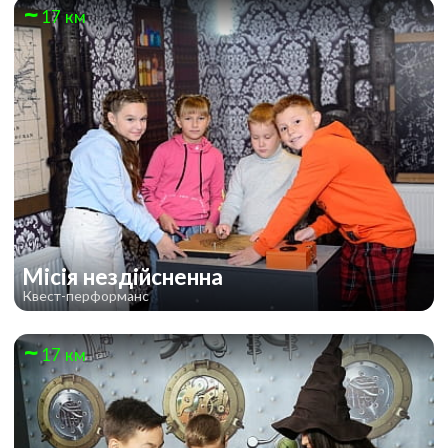
17 км
Місія нездійсненна
Квест-перформанс
17 км