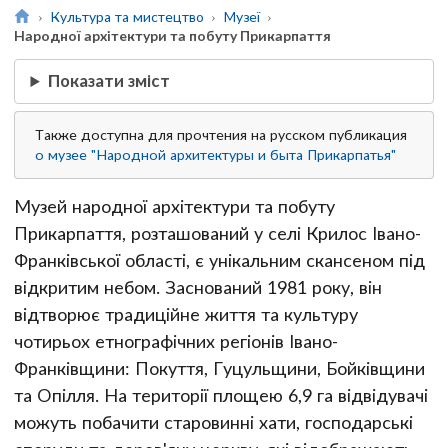
Культура та мистецтво
Музеї
Народної архітектури та побуту Прикарпаття
Показати зміст
Также доступна для прочтения на русском публикация
о музее "Народной архитектуры и быта Прикарпатья"
Музей народної архітектури та побуту
Прикарпаття, розташований у селі Крилос Івано-
Франківської області, є унікальним скансеном під
відкритим небом. Заснований 1981 року, він
відтворює традиційне життя та культуру
чотирьох етнографічних регіонів Івано-
Франківщини: Покуття, Гуцульщини, Бойківщини
та Опілля. На території площею 6,9 га відвідувачі
можуть побачити старовинні хати, господарські