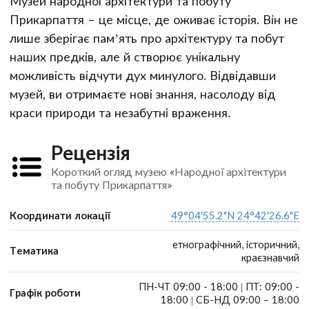
Музей народної архітектури та побуту
Прикарпаття – це місце, де оживає історія. Він не
лише зберігає пам’ять про архітектуру та побут
наших предків, але й створює унікальну
можливість відчути дух минулого. Відвідавши
музей, ви отримаєте нові знання, насолоду від
краси природи та незабутні враження.
Рецензія
Короткий огляд музею «Народної архітектури
та побуту Прикарпаття»
Координати локації
49°04'55.2"N 24°42'26.6"E
етнографічний, історичний,
Тематика
краєзнавчий
ПН-ЧТ 09:00 - 18:00 | ПТ: 09:00 -
Графік роботи
18:00 | СБ-НД 09:00 – 18:00