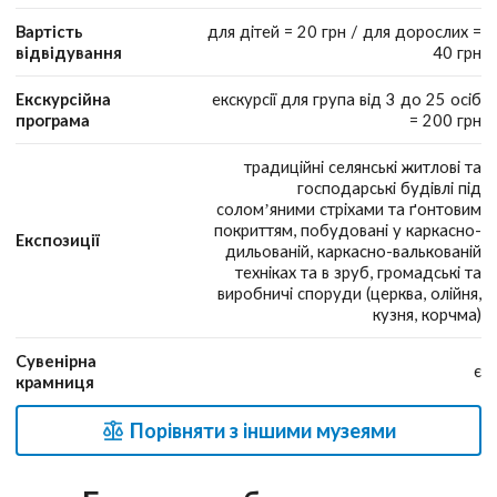
Вартість
для дітей = 20 грн / для дорослих =
відвідування
40 грн
Екскурсійна
екскурсії для група від 3 до 25 осіб
програма
= 200 грн
традиційні селянські житлові та
господарські будівлі під
солом’яними стріхами та ґонтовим
покриттям, побудовані у каркасно-
Експозиції
дильованій, каркасно-валькованій
техніках та в зруб, громадські та
виробничі споруди (церква, олійня,
кузня, корчма)
Сувенірна
є
крамниця
Порівняти з іншими музеями