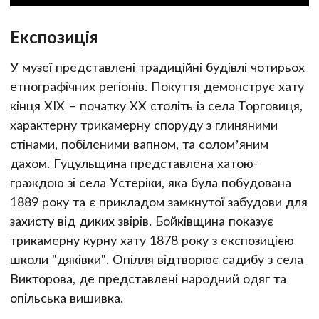
Експозиція
У музеї представлені традиційні будівлі чотирьох
етнографічних регіонів. Покуття демонструє хату
кінця XIX – початку XX століть із села Торговиця,
характерну трикамерну споруду з глиняними
стінами, побіленими вапном, та солом’яним
дахом. Гуцульщина представлена хатою-
граждою зі села Устеріки, яка була побудована
1889 року та є прикладом замкнутої забудови для
захисту від диких звірів. Бойківщина показує
трикамерну курну хату 1878 року з експозицією
школи "дяківки". Опілля відтворює садибу з села
Викторова, де представлені народний одяг та
опільська вишивка.