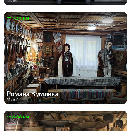
Музей
7.55 км
Романа Кумлика
Музей
8.66 км