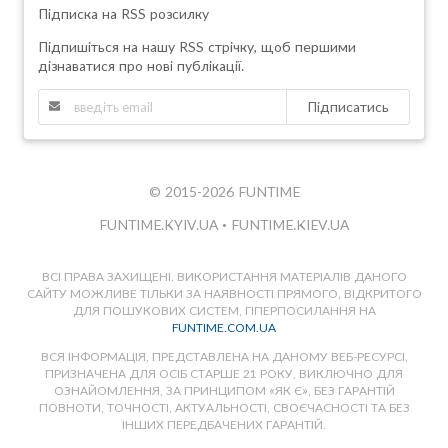
Підписка на RSS розсилку
Підпишіться на нашу RSS стрічку, щоб першими
дізнаватися про нові публікації.
Підписатись
© 2015-2026 FUNTIME
FUNTIME.KYIV.UA
•
FUNTIME.KIEV.UA
ВСІ ПРАВА ЗАХИЩЕНІ. ВИКОРИСТАННЯ МАТЕРІАЛІВ ДАНОГО
САЙТУ МОЖЛИВЕ ТІЛЬКИ ЗА НАЯВНОСТІ ПРЯМОГО, ВІДКРИТОГО
ДЛЯ ПОШУКОВИХ СИСТЕМ, ГІПЕРПОСИЛАННЯ НА
FUNTIME.COM.UA
ВСЯ ІНФОРМАЦІЯ, ПРЕДСТАВЛЕНА НА ДАНОМУ ВЕБ-РЕСУРСІ,
ПРИЗНАЧЕНА ДЛЯ ОСІБ СТАРШЕ 21 РОКУ, ВИКЛЮЧНО ДЛЯ
ОЗНАЙОМЛЕННЯ, ЗА ПРИНЦИПОМ «ЯК Є», БЕЗ ГАРАНТІЙ
ПОВНОТИ, ТОЧНОСТІ, АКТУАЛЬНОСТІ, СВОЄЧАСНОСТІ ТА БЕЗ
ІНШИХ ПЕРЕДБАЧЕНИХ ГАРАНТІЙ.