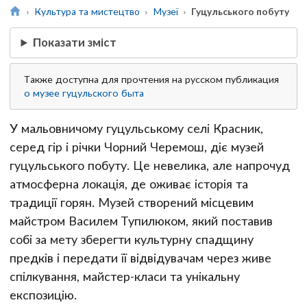
Культура та мистецтво
Музеї
Гуцульського побуту
Показати зміст
Также доступна для прочтения на русском публикация
о музее гуцульского быта
У мальовничому гуцульському селі Красник,
серед гір і річки Чорний Черемош, діє музей
гуцульського побуту. Це невелика, але напрочуд
атмосферна локація, де оживає історія та
традиції горян. Музей створений місцевим
майстром Василем Тупилюком, який поставив
собі за мету зберегти культурну спадщину
предків і передати її відвідувачам через живе
спілкування, майстер-класи та унікальну
експозицію.