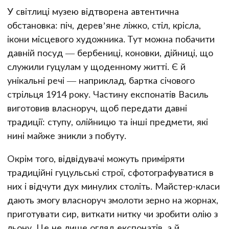
У світлиці музею відтворена автентична
обстановка: піч, дерев’яне ліжко, стіл, крісла,
ікони місцевого художника. Тут можна побачити
давній посуд — бербениці, коновки, дійниці, що
служили гуцулам у щоденному житті. Є й
унікальні речі — наприклад, бартка січового
стрільця 1914 року. Частину експонатів Василь
виготовив власноруч, щоб передати давні
традиції: ступу, олійницю та інші предмети, які
нині майже зникли з побуту.
Окрім того, відвідувачі можуть приміряти
традиційні гуцульські строї, сфотографуватися в
них і відчути дух минулих століть. Майстер-класи
дають змогу власноруч змолоти зерно на жорнах,
приготувати сир, виткати нитку чи зробити олію з
льону. Це не лише огляд експонатів, а й