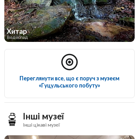
Хитар
Водоспад
Переглянути все, що є поруч з музеєм
«Гуцульського побуту»
Інші музеї
Інші цікаві музеї