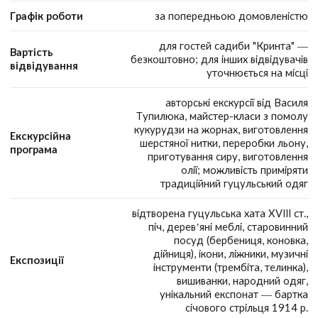
Графік роботи
за попередньою домовленістю
для гостей садиби "Кринта" —
Вартість
безкоштовно; для інших відвідувачів
відвідування
уточнюється на місці
авторські екскурсії від Василя
Тупилюка, майстер-класи з помолу
кукурудзи на жорнах, виготовлення
Екскурсійна
шерстяної нитки, переробки льону,
програма
приготування сиру, виготовлення
олії; можливість приміряти
традиційний гуцульський одяг
відтворена гуцульська хата XVIII ст.,
піч, дерев’яні меблі, старовинний
посуд (бербениця, коновка,
дійниця), ікони, ліжники, музичні
Експозиції
інструменти (трембіта, телинка),
вишиванки, народний одяг,
унікальний експонат — бартка
січового стрільця 1914 р.