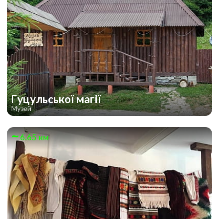
Гуцульської магії
Музей
6.65 км