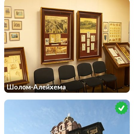
Шолом-Алейхема