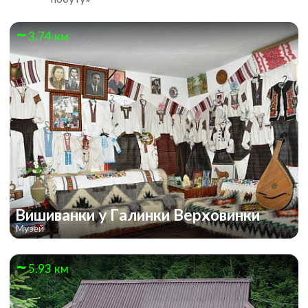
3.74 км
Вишиванки у Галинки Верховинки
Музей
5.93 км