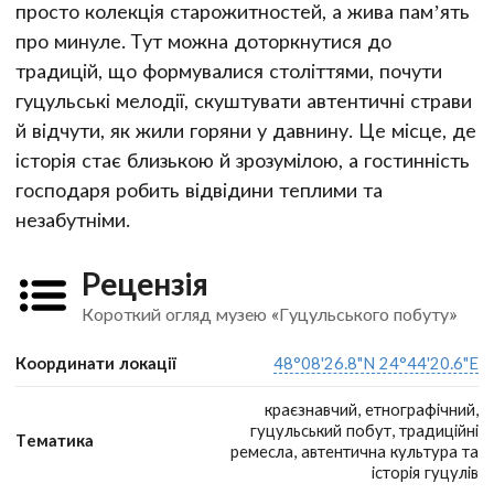
просто колекція старожитностей, а жива пам’ять
про минуле. Тут можна доторкнутися до
традицій, що формувалися століттями, почути
гуцульські мелодії, скуштувати автентичні страви
й відчути, як жили горяни у давнину. Це місце, де
історія стає близькою й зрозумілою, а гостинність
господаря робить відвідини теплими та
незабутніми.
Рецензія
Короткий огляд музею «Гуцульського побуту»
Координати локації
48°08'26.8"N 24°44'20.6"E
краєзнавчий, етнографічний,
гуцульський побут, традиційні
Тематика
ремесла, автентична культура та
історія гуцулів