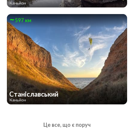
Каньйон
597 км
Станіславський
Каньйон
Це все, що є поруч