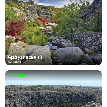
Арбузинський
Каньйон
518 км