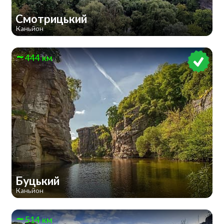
Смотрицький
Каньйон
444 км
Буцький
Каньйон
514 км