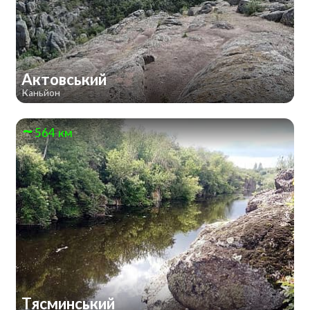
Актовський
Каньйон
564 км
Тясминський