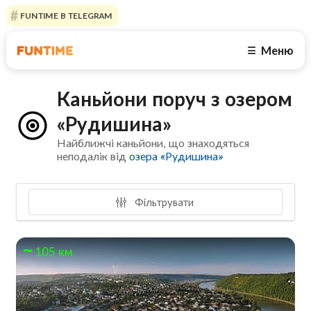
FUNTIME В TELEGRAM
Меню
☰
Каньйони поруч з озером
«Рудишина»
Найближчі каньйони, що знаходяться
неподалік від
озера «Рудишина»
Фільтрувати
105 км