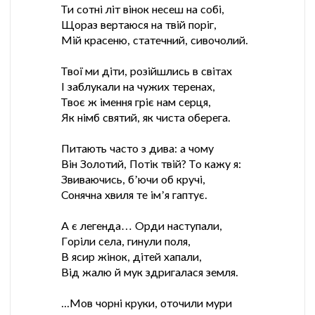
Ти сотні літ вінок несеш на собі,
Щораз вертаюся на твій поріг,
Мій красеню, статечний, сивочолий.
Твої ми діти, розійшлись в світах
І заблукали на чужих теренах,
Твоє ж імення гріє нам серця,
Як німб святий, як чиста оберега.
Питають часто з дива: а чому
Він Золотий, Потік твій? То кажу я:
Звиваючись, б’ючи об кручі,
Сонячна хвиля те ім’я гаптує.
А є легенда… Орди наступали,
Горіли села, гинули поля,
В ясир жінок, дітей хапали,
Від жалю й мук здригалася земля.
...Мов чорні круки, оточили мури