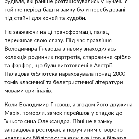
будівля, які раніше розташовувались у Бучачі. У
той же період башти замку були перебудовані
під стайні для коней та худоби.
Не зважаючи на ці трансформації, палац
переживав свою славу. Під час правління
Володимира Гнєвоша в ньому знаходилась
колекція родинних портретів, старовинне срібло
та фарфор, що були виготовлені в Австрії.
Палацова бібліотека нараховувала понад 2000
томів класичної та белетристичної літератури
мовами оригіналів.
Коли Володимир Гнєвош, а згодом його дружина
Марія, померли, замок перейшов у спадок до
їхнього сина Олександра. Пізніше в замку
запрацював ресторан, а поруч з ним створено
невеличку бібліотеку та залу для ігор в більярд,