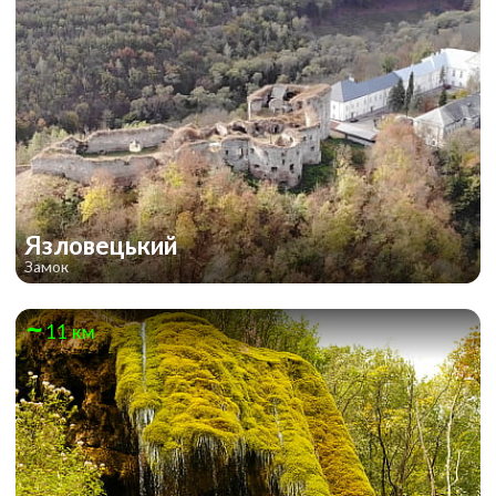
Язловецький
Замок
11 км