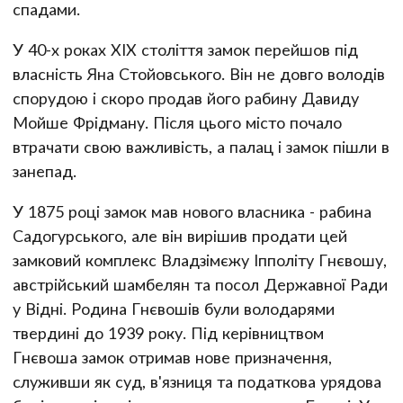
спадами.
У 40-х роках XIX століття замок перейшов під
власність Яна Стойовського. Він не довго володів
спорудою і скоро продав його рабину Давиду
Мойше Фрідману. Після цього місто почало
втрачати свою важливість, а палац і замок пішли в
занепад.
У 1875 році замок мав нового власника - рабина
Садогурського, але він вирішив продати цей
замковий комплекс Владзімєжу Іпполіту Гнєвошу,
австрійський шамбелян та посол Державної Ради
у Відні. Родина Гнєвошів були володарями
твердині до 1939 року. Під керівництвом
Гнєвоша замок отримав нове призначення,
служивши як суд, в'язниця та податкова урядова