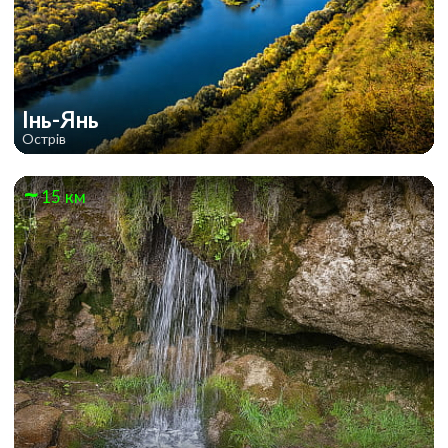
Інь-Янь
Острів
15 км