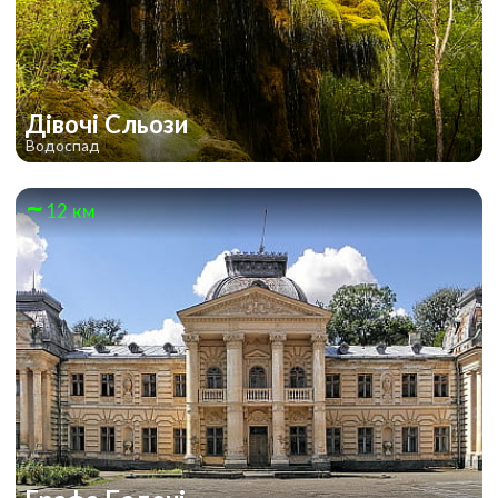
Дівочі Сльози
Водоспад
12 км