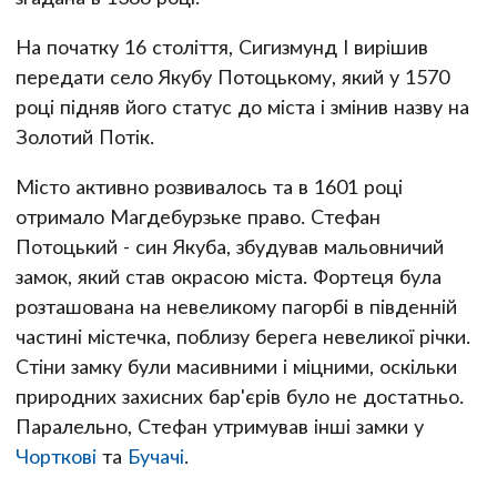
На початку 16 століття, Сигизмунд І вирішив
передати село Якубу Потоцькому, який у 1570
році підняв його статус до міста і змінив назву на
Золотий Потік.
Місто активно розвивалось та в 1601 році
отримало Магдебурзьке право. Стефан
Потоцький - син Якуба, збудував мальовничий
замок, який став окрасою міста. Фортеця була
розташована на невеликому пагорбі в південній
частині містечка, поблизу берега невеликої річки.
Стіни замку були масивними і міцними, оскільки
природних захисних бар'єрів було не достатньо.
Паралельно, Стефан утримував інші замки у
Чорткові
та
Бучачі
.