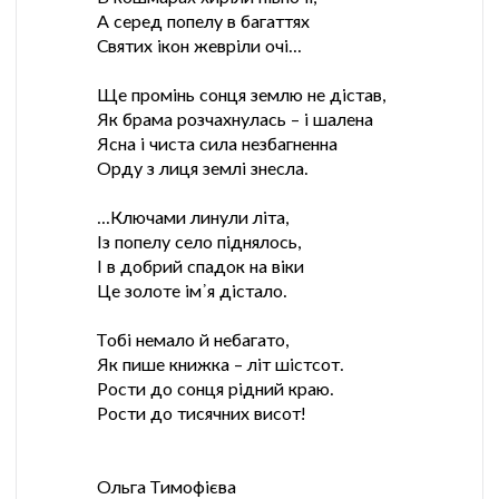
А серед попелу в багаттях
Святих ікон жевріли очі...
Ще промінь сонця землю не дістав,
Як брама розчахнулась – і шалена
Ясна і чиста сила незбагненна
Орду з лиця землі знесла.
...Ключами линули літа,
Із попелу село піднялось,
І в добрий спадок на віки
Це золоте ім᾿я дістало.
Тобі немало й небагато,
Як пише книжка – літ шістсот.
Рости до сонця рідний краю.
Рости до тисячних висот!
Ольга Тимофієва