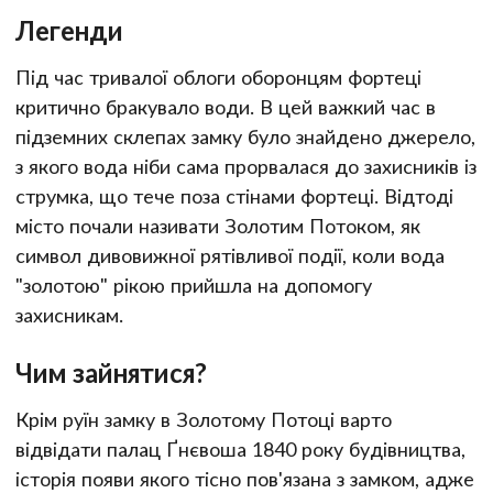
Легенди
Під час тривалої облоги оборонцям фортеці
критично бракувало води. В цей важкий час в
підземних склепах замку було знайдено джерело,
з якого вода ніби сама прорвалася до захисників із
струмка, що тече поза стінами фортеці. Відтоді
місто почали називати Золотим Потоком, як
символ дивовижної рятівливої події, коли вода
"золотою" рікою прийшла на допомогу
захисникам.
Чим зайнятися?
Крім руїн замку в Золотому Потоці варто
відвідати палац Ґнєвоша 1840 року будівництва,
історія появи якого тісно пов'язана з замком, адже