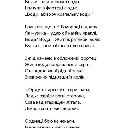
Вояки – пси звіриної орди.
І гинули в фортеці люди:
„Води, аби хоч крапельку води!”
І раптом, що це? В мороці підвалу –
Як музика – удар об камінь краплі.
Вода? Вода... Життя, рятунок, воля!
Вуста в знемозі шепотіли спраглі.
З-під каменю в обложеній фортеці
Жива вода прорвалася із серця
Сплюндрованої рідної землі,
Зневірених піднявши із колін.
...Орду татарську ніч приспала,
Ледь жевріли вогні сторожі,
Сова над згарищем літала,
Лякала сни тяжкі, ворожі.
Ординці бою не чекали,
В кошмарах хиріли півночі,