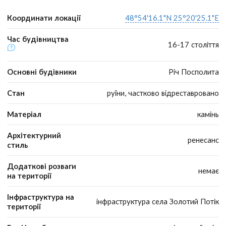
Координати локації
48°54'16.1"N 25°20'25.1"E
Час будівництва
16-17 століття
Основні будівники
Річ Посполита
Стан
руїни, частково відреставровано
Матеріал
камінь
Архітектурний
ренесанс
стиль
Додаткові розваги
немає
на території
Інфраструктура на
інфраструктура села Золотий Потік
території