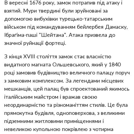
В вересні 1676 року, замок потрапив під атаку і
взятий. Мури твердині були зруйновані за
допомогою вибухівки турецько-татарським
військом під командуванням бейлербея Дамаску,
Ібраґіма-паші "Шейтана". Атака призвела до
значної руйнації фортеці.
З кінця XVIII століття замок стає власністю
видатного магната Ольшевського, який у 1840
році замовив будівництво величного палацу поруч
з замковим комплексом. За легендами місцевих
мешканців, цей палац був спроектований якимось
італійським майстром і вражав своєю
неординарністю та різноманіттям стилів. Це була
прямокутна будівля, одноповерхова, з великими
підземними житловими приміщеннями і
невеликою купольною покрівлею з чотирма