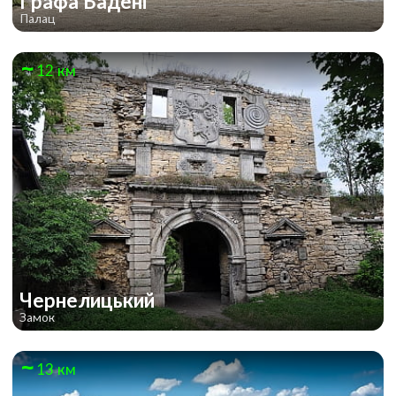
Графа Бадені
Палац
12 км
Чернелицький
Замок
13 км