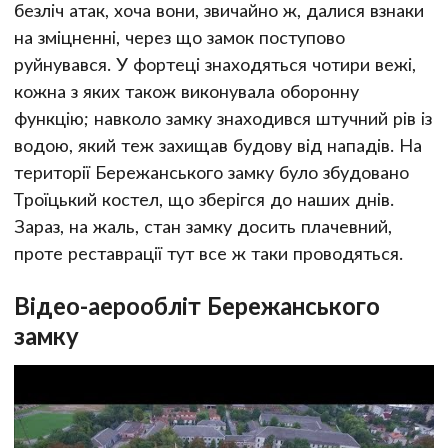
безліч атак, хоча вони, звичайно ж, далися взнаки
на зміцненні, через що замок поступово
руйнувався. У фортеці знаходяться чотири вежі,
кожна з яких також виконувала оборонну
функцію; навколо замку знаходився штучний рів із
водою, який теж захищав будову від нападів. На
території Бережанського замку було збудовано
Троїцький костел, що зберігся до наших днів.
Зараз, на жаль, стан замку досить плачевний,
проте реставрації тут все ж таки проводяться.
Відео-аерообліт Бережанського
замку