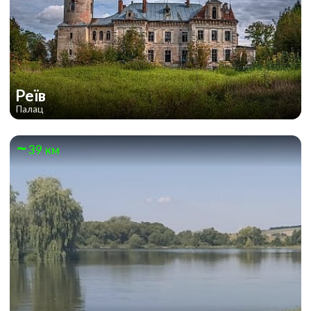
Реїв
Палац
39 км