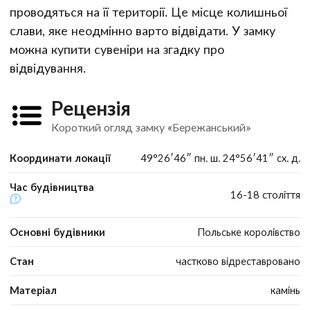
проводяться на її території. Це місце колишньої
слави, яке неодмінно варто відвідати. У замку
можна купити сувеніри на згадку про
відвідування.
Рецензія
Короткий огляд замку «Бережанський»
Координати локації
49°26′46″ пн. ш. 24°56′41″ сх. д.
Час будівництва
16-18 століття
Основні будівники
Польське королівство
Стан
частково відреставровано
Матеріал
камінь