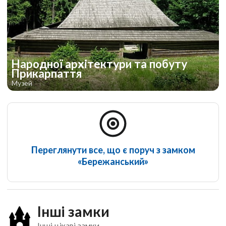
Народної архітектури та побуту
Прикарпаття
Музей
Переглянути все, що є поруч з замком
«Бережанський»
Інші замки
Інші цікаві замки