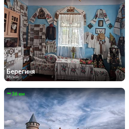
Берегиня
Музей
36 км