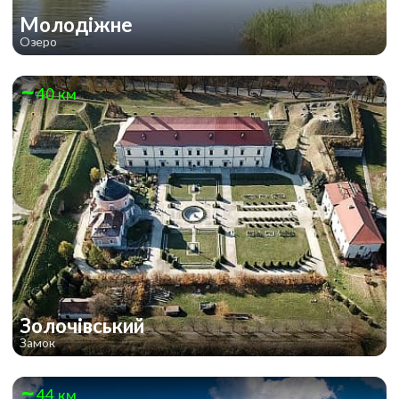
Молодіжне
Озеро
40 км
Золочівський
Замок
44 км