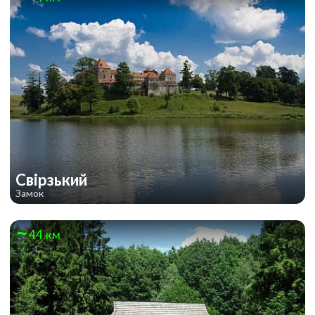
Свірзький
Замок
44 км