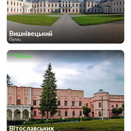
Вишнівецький
Палац
155 км
Вітославських