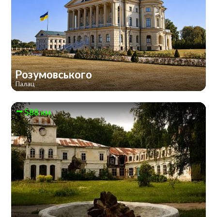
Розумовського
Палац
588 км