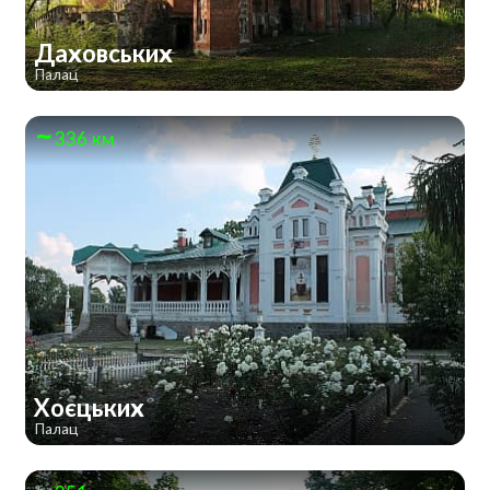
Даховських
Палац
336 км
Хоєцьких
Палац