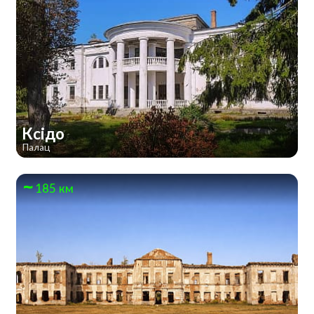
Ксідо
Палац
185 км