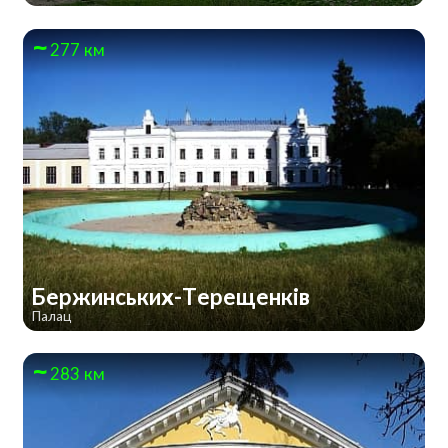
277 км
Бержинських-Терещенків
Палац
283 км