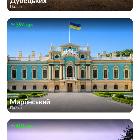
Дубецьких
Палац
394 км
Маріїнський
Палац
401 км