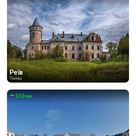
Реїв
Палац
150 км