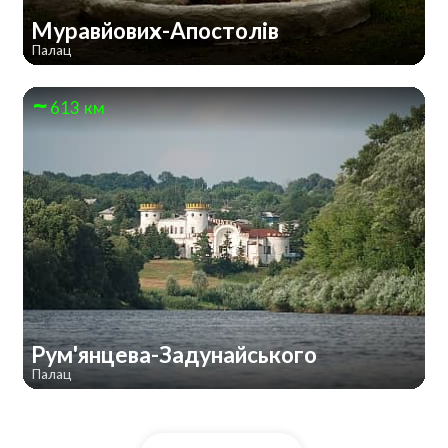
Муравйових-Апостолів
Палац
613 км
Рум'янцева-Задунайського
Палац