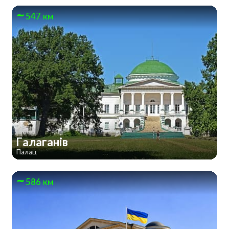
547 км
Галаганів
Палац
586 км