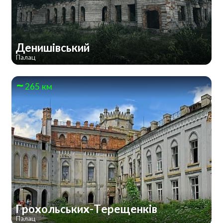
Денишівський
Палац
265 км
Грохольських-Терещенків
Палац