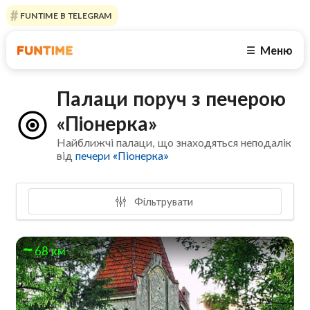
FUNTIME В TELEGRAM
Меню
☰
Палаци поруч з печерою
«Піонерка»
Найближчі палаци, що знаходяться неподалік
від
печери «Піонерка»
Фільтрувати
68 км