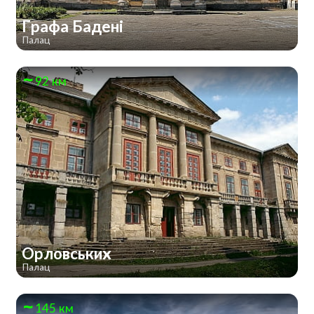
Графа Бадені
Палац
92 км
Орловських
Палац
145 км