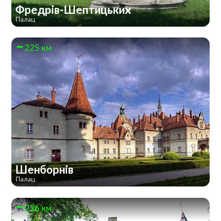
Фредрів-Шептицьких
Палац
225 км
Шенборнів
Палац
236 км