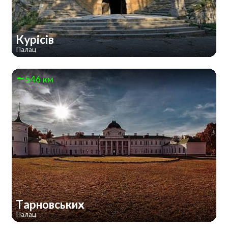
Курісів
Палац
546 км
Тарновських
Палац