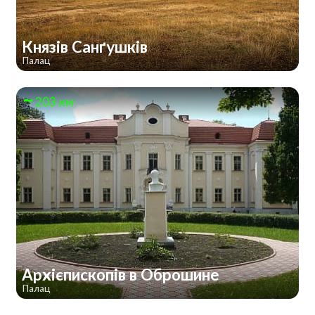
Князів Санґушків
Палац
203 км
Архієпископів в Оброшине
Палац