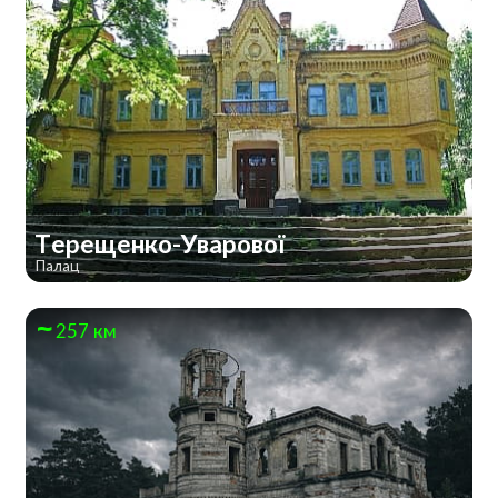
Терещенко-Уварової
Палац
257 км