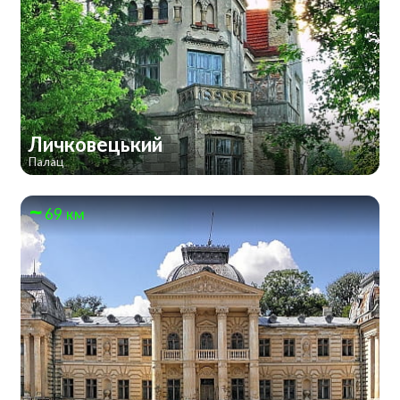
Личковецький
Палац
69 км