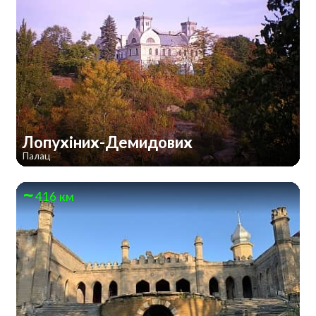
Лопухіних-Демидових
Палац
416 км