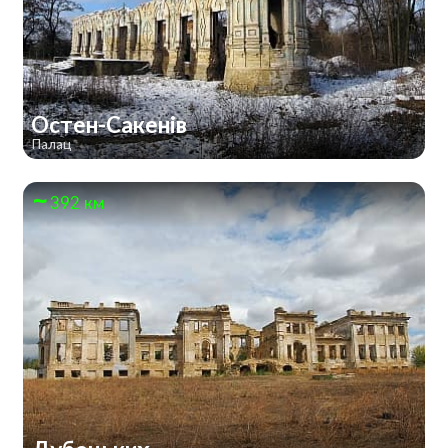
Остен-Сакенів
Палац
392 км