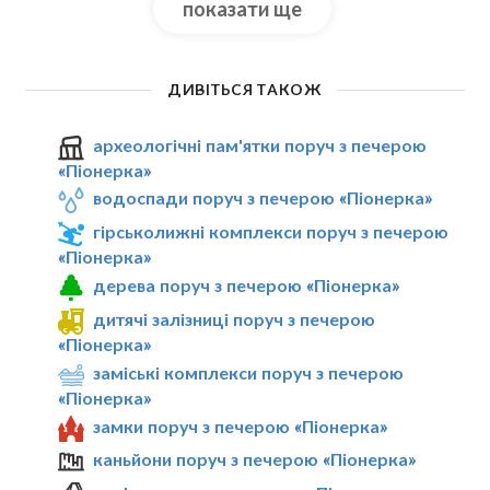
показати ще
ДИВІТЬСЯ ТАКОЖ
археологічні пам'ятки поруч з печерою
«Піонерка»
водоспади поруч з печерою «Піонерка»
гірськолижні комплекси поруч з печерою
«Піонерка»
дерева поруч з печерою «Піонерка»
дитячі залізниці поруч з печерою
«Піонерка»
заміські комплекси поруч з печерою
«Піонерка»
замки поруч з печерою «Піонерка»
каньйони поруч з печерою «Піонерка»