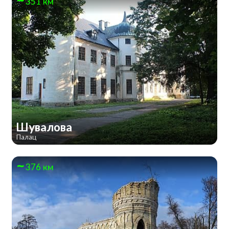
351 км
Шувалова
Палац
376 км