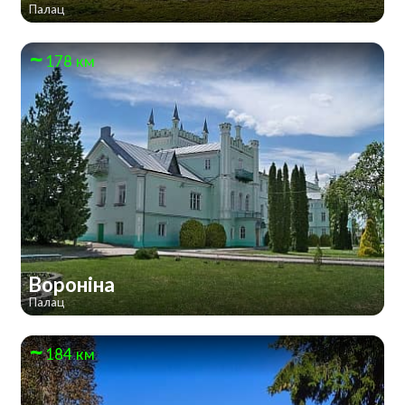
Палац
178 км
Вороніна
Палац
184 км