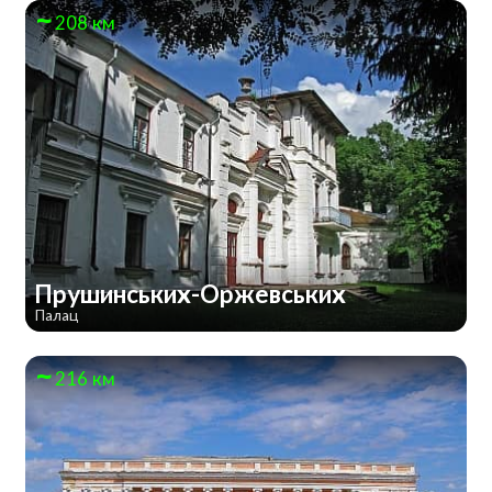
208 км
Прушинських-Оржевських
Палац
216 км