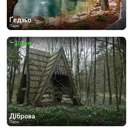
Ґедзьо
Парк
107 км
Діброва
Парк