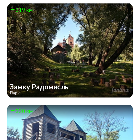
319 км
Замку Радомисль
Парк
330 км