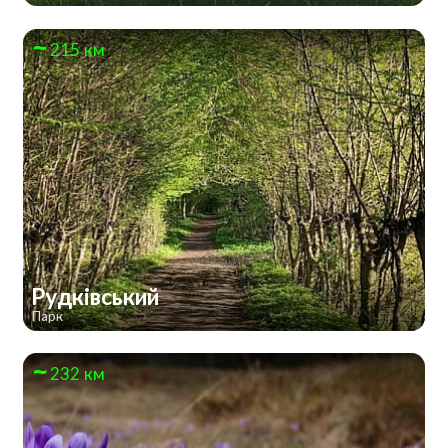
215 км
Рудківський
Парк
232 км