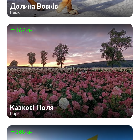
Долина Вовків
Парк
167 км
Казкові Поля
Парк
168 км