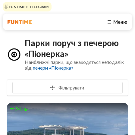
FUNTIME В TELEGRAM
Меню
☰
Парки поруч з печерою
«Піонерка»
Найближчі парки, що знаходяться неподалік
від
печери «Піонерка»
Фільтрувати
24 км