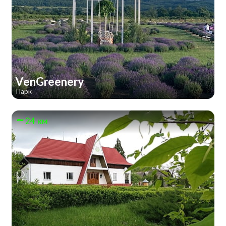
VenGreenery
Парк
24 км