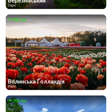
Березнівський
Парк
282 км
Волинська Голландія
Парк
306 км