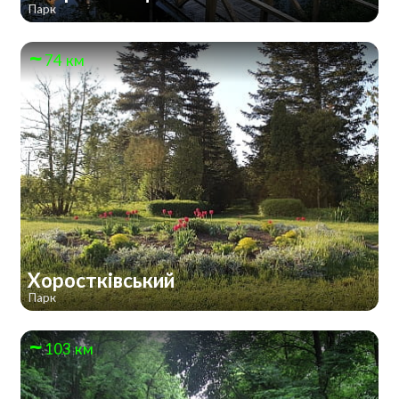
Парк
74 км
Хоростківський
Парк
103 км