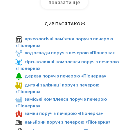
показати ще
ДИВІТЬСЯ ТАКОЖ
археологічні пам'ятки поруч з печерою
«Піонерка»
водоспади поруч з печерою «Піонерка»
гірськолижні комплекси поруч з печерою
«Піонерка»
дерева поруч з печерою «Піонерка»
дитячі залізниці поруч з печерою
«Піонерка»
заміські комплекси поруч з печерою
«Піонерка»
замки поруч з печерою «Піонерка»
каньйони поруч з печерою «Піонерка»