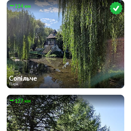
114 км
Сопільче
Парк
127 км