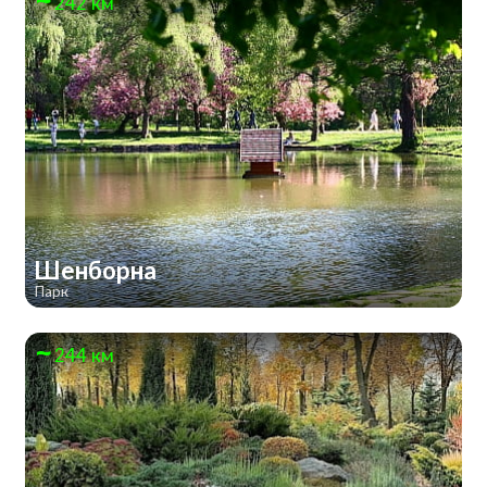
242 км
Шенборна
Парк
244 км