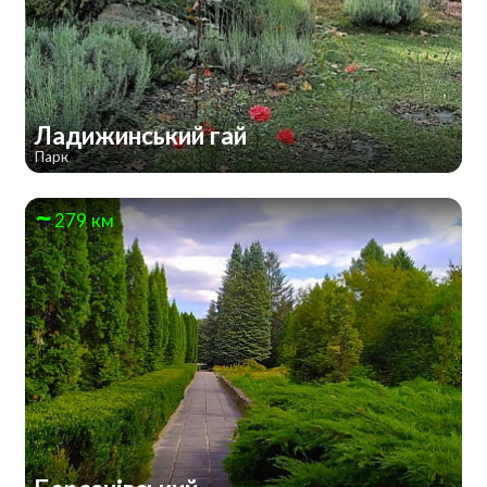
Ладижинський гай
Парк
279 км