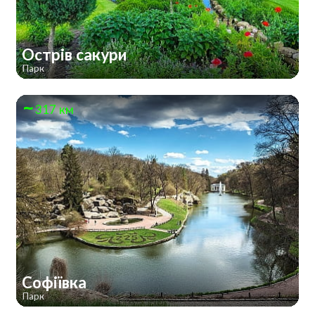
Острів сакури
Парк
317 км
Софіївка
Парк