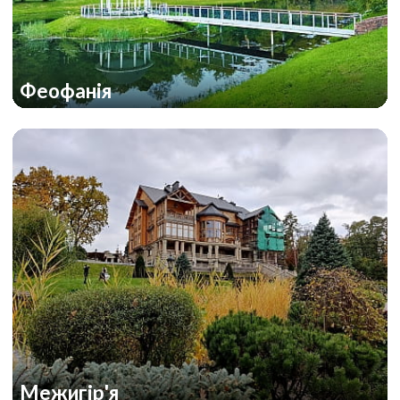
Феофанія
Межигір'я