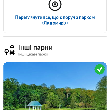
Переглянути все, що є поруч з парком
«Ладомирія»
Інші парки
Інші цікаві парки