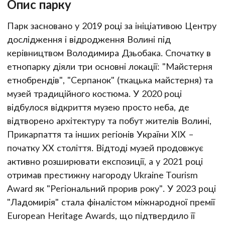
Опис парку
Парк засновано у 2019 році за ініціативою Центру
дослідження і відродження Волині під
керівництвом Володимира Дзьобака. Спочатку в
етнопарку діяли три основні локації: "Майстерня
етнобрендів", "Серпанок" (ткацька майстерня) та
музей традиційного костюма. У 2020 році
відбулося відкриття музею просто неба, де
відтворено архітектуру та побут жителів Волині,
Прикарпаття та інших регіонів України XIX –
початку XX століття. Відтоді музей продовжує
активно розширювати експозиції, а у 2021 році
отримав престижну нагороду Ukraine Tourism
Award як "Регіональний прорив року". У 2023 році
"Ладомирія" стала фіналістом міжнародної премії
European Heritage Awards, що підтвердило її