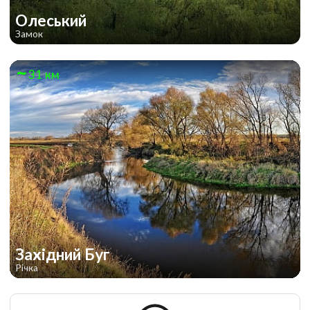
Олеський
Замок
31 км
Західний Буг
Річка