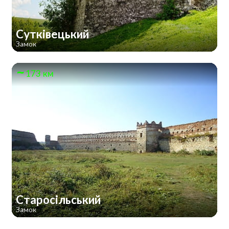
Сутківецький
Замок
173 км
Старосільський
Замок