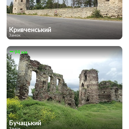
Кривченський
Замок
94 км
Бучацький
Замок