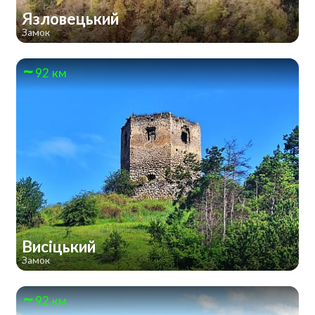
Язловецький
Замок
92 км
Висіцький
Замок
92 км