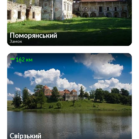
Поморянський
Замок
162 км
Свірзький