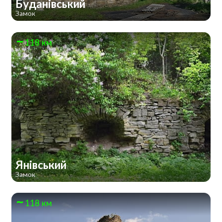
Буданівський
Замок
118 км
Янівський
Замок
118 км