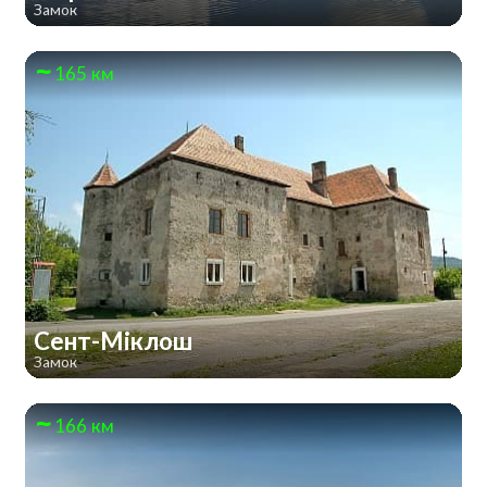
Замок
165 км
Сент-Міклош
Замок
166 км