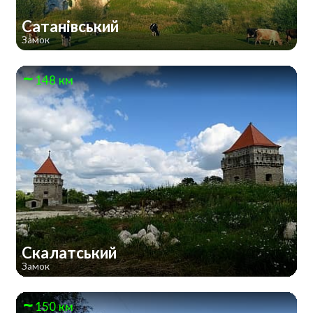
Сатанівський
Замок
148 км
Скалатський
Замок
150 км