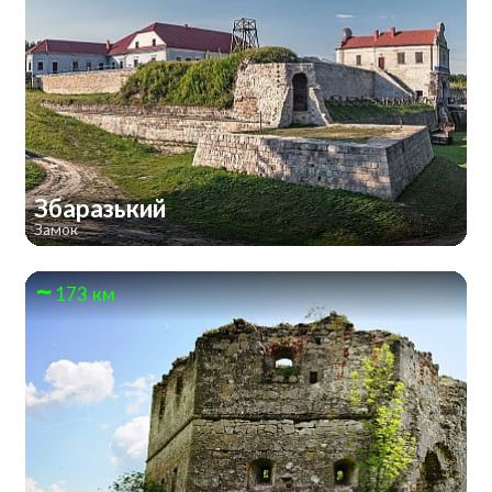
Збаразький
Замок
173 км