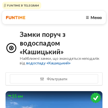
FUNTIME В TELEGRAM
Меню
☰
Замки поруч з
водоспадом
«Кашицький»
Найближчі замки, що знаходяться неподалік
від
водоспаду «Кашицький»
Фільтрувати
55 км