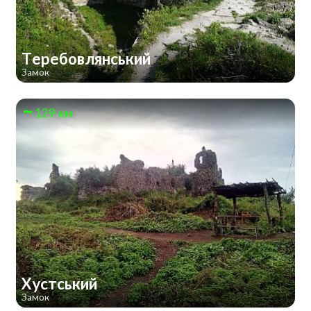
Теребовлянський
Замок
129 км
Хустський
Замок