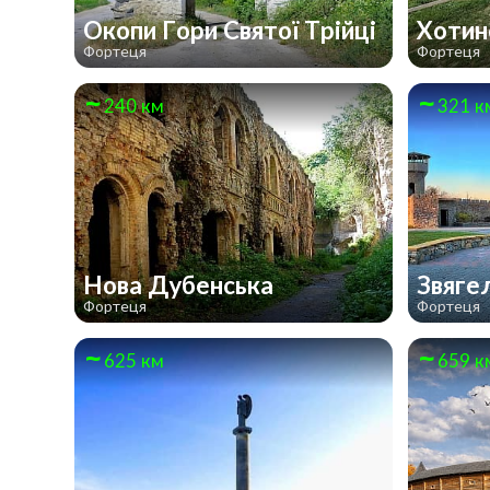
Окопи Гори Святої Трійці
Хотин
Фортеця
Фортеця
240 км
321 к
Нова Дубенська
Звяге
Фортеця
Фортеця
625 км
659 к