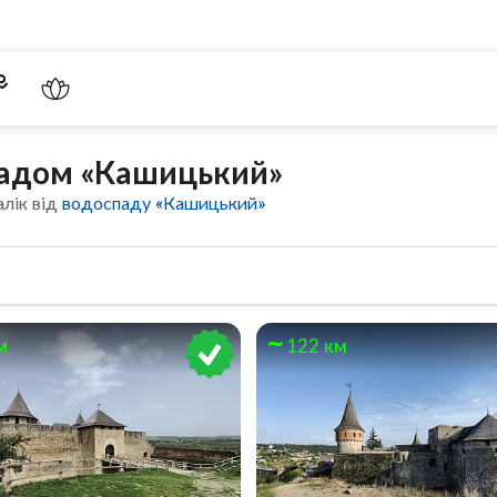
падом «Кашицький»
алік від
водоспаду «Кашицький»
м
122 км