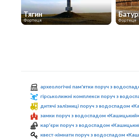
Тягин
Батур
Фортеця
Фортеця
археологічні пам'ятки поруч з водоспа
гірськолижні комплекси поруч з водос
дитячі залізниці поруч з водоспадом «
замки поруч з водоспадом «Кашицький
кар'єри поруч з водоспадом «Кашицьки
квест-кімнати поруч з водоспадом «Ка