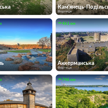
ська
Кам'янець-Подільс
Фортеця
м
461 км
ль
Аккерманська
Фортеця
м
746 км