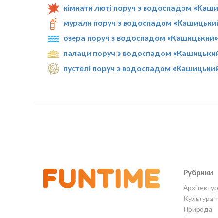
кімнати люті поруч з водоспадом «Каш
мурали поруч з водоспадом «Кашицьки
озера поруч з водоспадом «Кашицький»
палаци поруч з водоспадом «Кашицьки
пустелі поруч з водоспадом «Кашицьки
Рубрики
Архітектур
Культура 
Природа