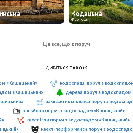
инська
Кодацька
Фортеця
Це все, що є поруч
ДИВІТЬСЯ ТАКОЖ
дом «Кашицький»
водоспади поруч з водоспадо
падом «Кашицький»
дерева поруч з водоспадом
Кашицький»
заміські комплекси поруч з водоспа
»
каньйони поруч з водоспадом «Кашицький»
й»
квест ігри поруч з водоспадом «Кашицький»
шицький»
квест-перформанси поруч з водоспад