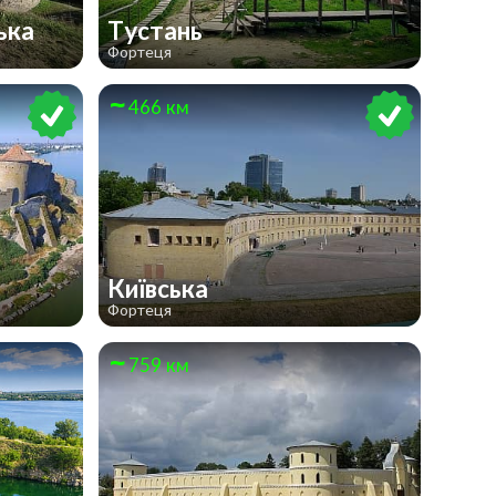
ька
Тустань
Фортеця
466 км
Київська
Фортеця
759 км