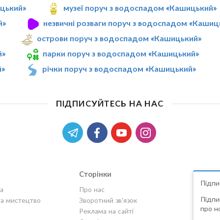
ицький»
музеї поруч з водоспадом «Кашицький»
й»
незвичні розваги поруч з водоспадом «Кашиц
острови поруч з водоспадом «Кашицький»
й»
парки поруч з водоспадом «Кашицький»
й»
річки поруч з водоспадом «Кашицький»
ПІДПИСУЙТЕСЬ НА НАС
Сторінки
Підпи
а
Про нас
Підпи
та мистецтво
Зворотний зв'язок
про но
Реклама на сайті