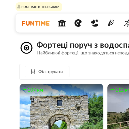
FUNTIME В TELEGRAM
Фортеці поруч з водос
Найближчі фортеці, що знаходяться непод
Фільтрувати
107 км
112 к