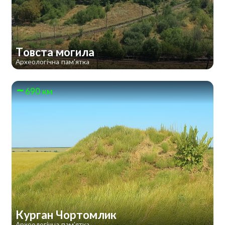
Товста могила
Археологічна пам'ятка
690 км
Курган Чортомлик
Археологічна пам'ятка