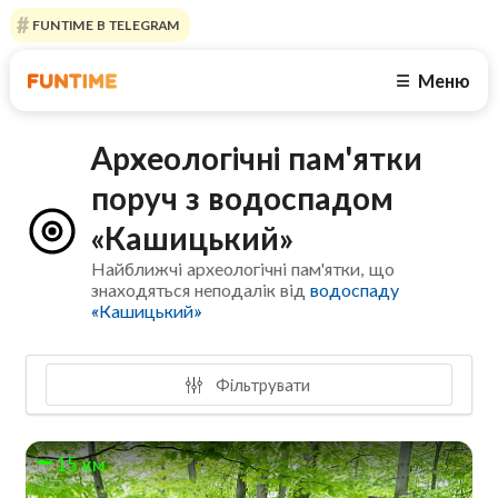
FUNTIME В TELEGRAM
Меню
☰
Археологічні пам'ятки
поруч з водоспадом
«Кашицький»
Найближчі археологічні пам'ятки, що
знаходяться неподалік від
водоспаду
«Кашицький»
Фільтрувати
15 км