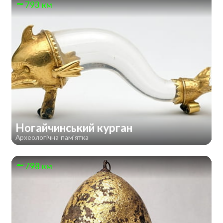
793 км
Ногайчинський курган
Археологічна пам'ятка
798 км