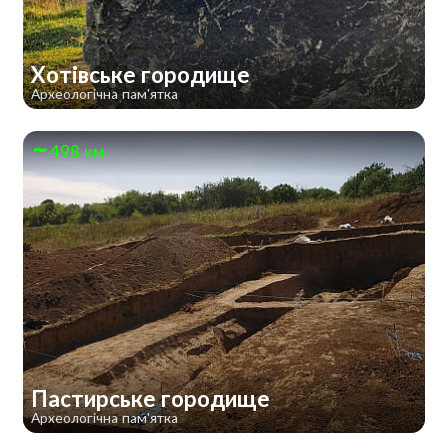
Хотівське городище
Археологічна пам'ятка
498 км
Пастирське городище
Археологічна пам'ятка