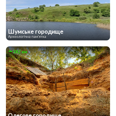
Шумське городище
Археологічна пам'ятка
382 км
Олегове городище