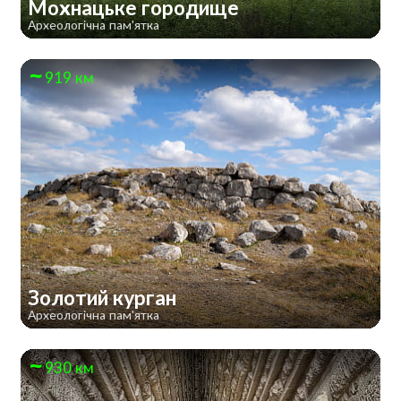
Мохнацьке городище
Археологічна пам'ятка
919 км
Золотий курган
Археологічна пам'ятка
930 км