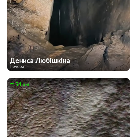
Дениса Любішкіна
Печера
54 км