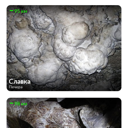
95 км
Славка
Печера
98 км