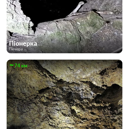
Піонерка
Печера
74 км