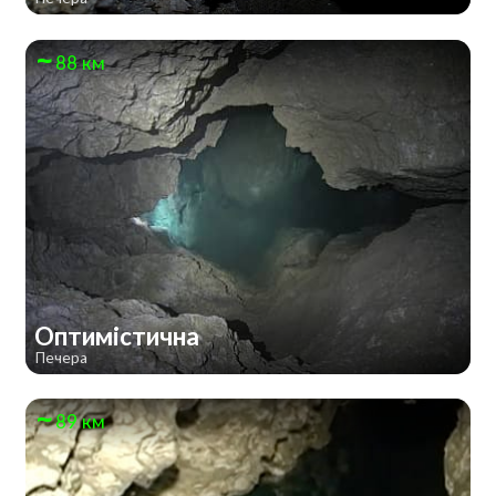
88 км
Оптимістична
Печера
89 км