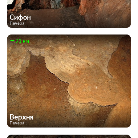
Сифон
Печера
91 км
Верхня
Печера