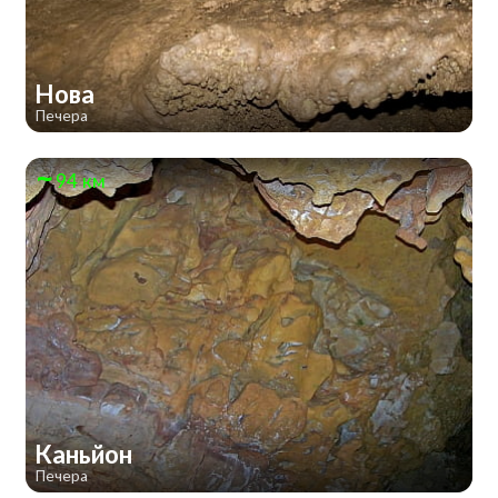
Нова
Печера
94 км
Каньйон
Печера