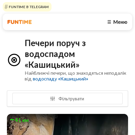
FUNTIME В TELEGRAM
Меню
☰
Печери поруч з
водоспадом
«Кашицький»
Найближчі печери, що знаходяться неподалік
від
водоспаду «Кашицький»
Фільтрувати
41 км