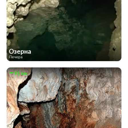
Озерна
Печера
91 км