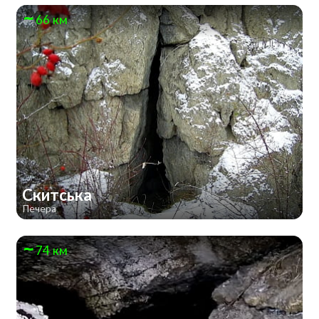
66 км
Скитська
Печера
74 км