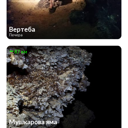
Вертеба
Печера
87 км
Мушкарова яма
Печера