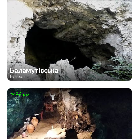
Баламутівська
Печера
86 км