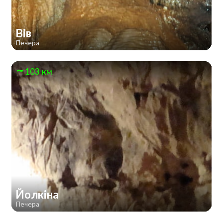
Вів
Печера
103 км
Йолкіна
Печера