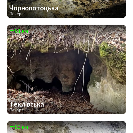
Чорнопотоцька
Печера
81 км
Теклівська
Печера
83 км