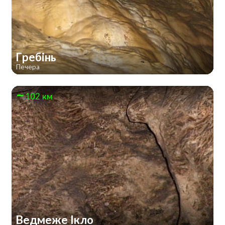
Гребінь
Печера
102 км
Ведмеже Ікло