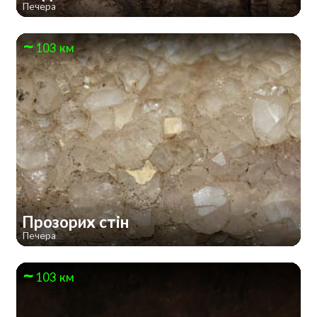
Печера
103 км
Прозорих стін
Печера
103 км