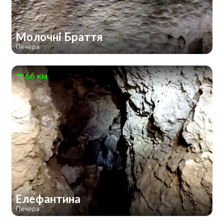
Молочні Браття
Печера
66 км
Елефантина
Печера