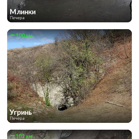
Млинки
Печера
100 км
Угринь
Печера
101 км