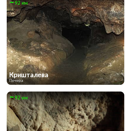
92 км
Кришталева
Печера
92 км