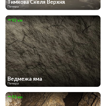
Тимкова Скеля Верхня
Печера
92 км
Ведмежа яма
Печера
93 км