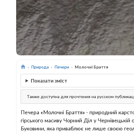
Природа
Печери
Молочні Браття
Показати зміст
Также доступна для прочтения на русском публика
Печера «Молочні Браття» - природний карсто
гірського масиву Чорний Діл у Чернівецькій 
Буковини, яка приваблює не лише своєю геол