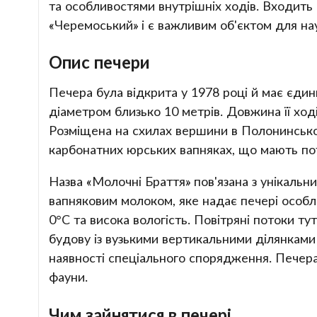
та особливостями внутрішніх ходів. Входить
«Черемоський» і є важливим об'єктом для на
Опис печери
Печера була відкрита у 1978 році й має єдин
діаметром близько 10 метрів. Довжина її ході
Розміщена на схилах вершини в Полонинсько-
карбонатних юрських вапняках, що мають пот
Назва «Молочні Браття» пов'язана з унікаль
вапняковим молоком, яке надає печері особ
0°C та висока вологість. Повітряні потоки ту
будову із вузькими вертикальними ділянками
наявності спеціального спорядження. Печера
фауни.
Чим зайнятися в печері