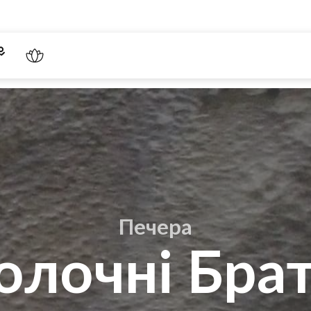
Печера
лочні Бра