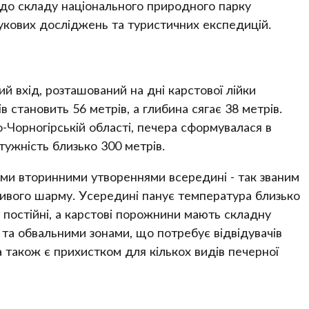
 до складу національного природного парку
укових досліджень та туристичних експедицій.
ий вхід, розташований на дні карстової лійки
в становить 56 метрів, а глибина сягає 38 метрів.
Чорногірській області, печера сформувалася в
ужність близько 300 метрів.
ними вторинними утвореннями всередині - так званим
ливого шарму. Усередині панує температура близько
т постійні, а карстові порожнини мають складну
 та обвальними зонами, що потребує відвідувачів
 також є прихистком для кількох видів печерної