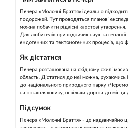
Печера «Молочні Браття» ідеально підходит
подорожей. Тут проводяться планові експеди
можна побачити рідкісні карстові утворення,
Для любителів природничих наук та геології
ендогенних та тектоногенних процесів, що ф
Як дістатися
Печера розташована на східному схилі масив
область. Дістатися до неї можна, рухаючись 
до національного природного парку «Черемос
на позашляховику, оскільки дорога до місця д
Підсумок
Печера «Молочні Браття» - це надзвичайно ці
таємничість, екстремальні умови та наукову ці