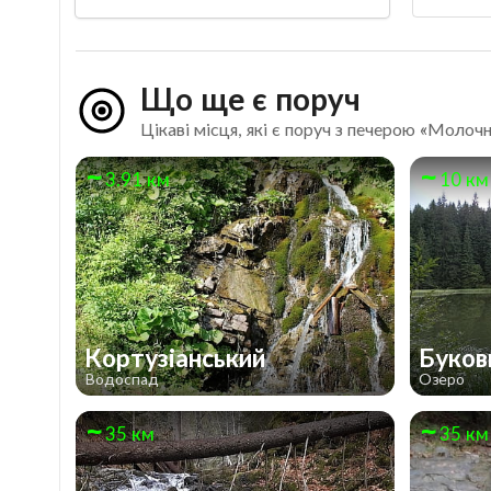
Що ще є поруч
Цікаві місця, які є поруч з печерою «Молочн
3.91 км
10 км
Кортузіанський
Буков
Водоспад
Озеро
35 км
35 км