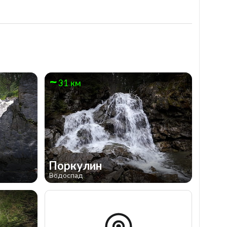
31 км
Поркулин
Водоспад