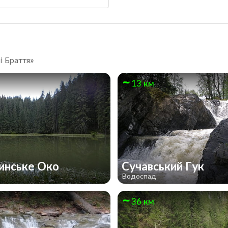
і Браття»
13 км
инське Око
Сучавський Гук
Водоспад
36 км