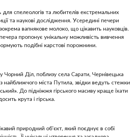
ь для спелеологів та любителів екстремальних
ції та наукові дослідження. Усередині печери
 зокрема вапнякове молоко, що цікавить науковців.
 печера пропонує унікальну можливість вивчення
ормують подібні карстові порожнини.
у Чорний Діл, поблизу села Сарати, Чернівецька
із найближчого міста Путила, звідки ведуть стежки
ький». До підніжжя гірського масиву краще їхати
осить крута і гірська.
кавий природний об'єкт, який поєднує в собі
нність. Її унікальні утворення та загадкова