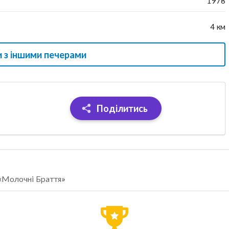
1978
4 км
 з іншими печерами
Поділитись
 «Молочні Браття»