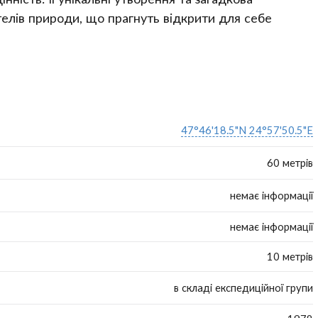
елів природи, що прагнуть відкрити для себе
47°46'18.5"N 24°57'50.5"E
60 метрів
немає інформації
немає інформації
10 метрів
в складі експедиційної групи