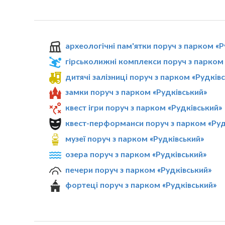
археологічні пам'ятки поруч з парком «Р
гірськолижні комплекси поруч з парком
дитячі залізниці поруч з парком «Рудків
замки поруч з парком «Рудківський»
квест ігри поруч з парком «Рудківський»
квест-перформанси поруч з парком «Руд
музеї поруч з парком «Рудківський»
озера поруч з парком «Рудківський»
печери поруч з парком «Рудківський»
фортеці поруч з парком «Рудківський»