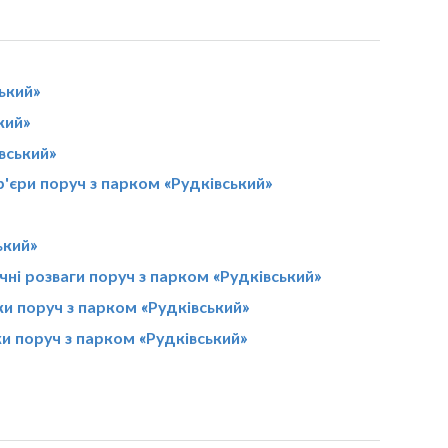
ький»
кий»
вський»
р'єри поруч з парком «Рудківський»
ький»
чні розваги поруч з парком «Рудківський»
и поруч з парком «Рудківський»
ки поруч з парком «Рудківський»