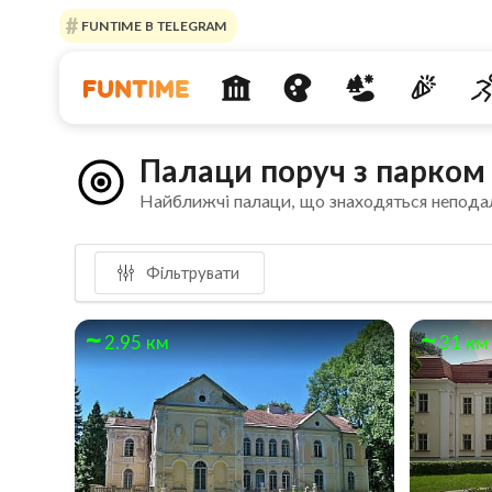
FUNTIME В TELEGRAM
Палаци поруч з парком
Найближчі палаци, що знаходяться непода
Фільтрувати
2.95 км
31 км