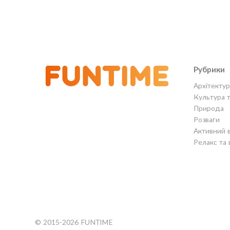
Рубрики
Архітектур
Культура 
Природа
Розваги
Активний 
Релакс та 
© 2015-2026 FUNTIME