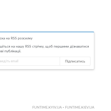
ска на RSS розсилку
шіться на нашу RSS стрічку, щоб першими дізнаватися
ві публікації.
Підписатись
FUNTIME.KYIV.UA
•
FUNTIME.KIEV.UA