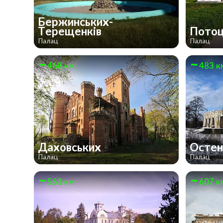
Бержинських-
Терещенків
Пото
Палац
Палац
468 км
483 к
Даховських
Остен
Палац
Палац
561 км
607 к