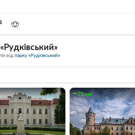
 «Рудківський»
лік від
парку «Рудківський»
73 км