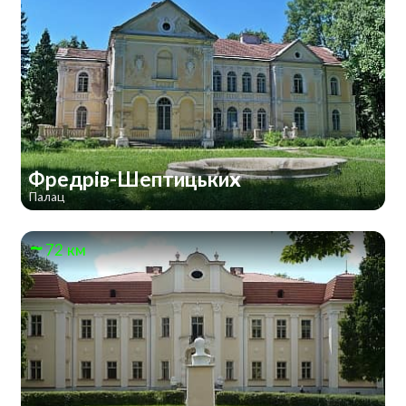
Фредрів-Шептицьких
Палац
72 км