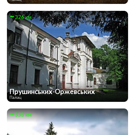
326 км
Прушинських-Оржевських
Палац
333 км