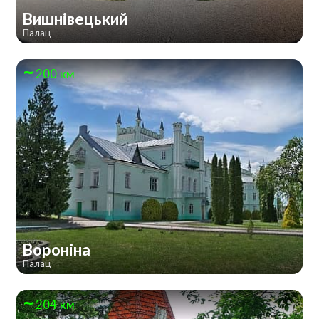
Вишнівецький
Палац
200 км
Вороніна
Палац
204 км