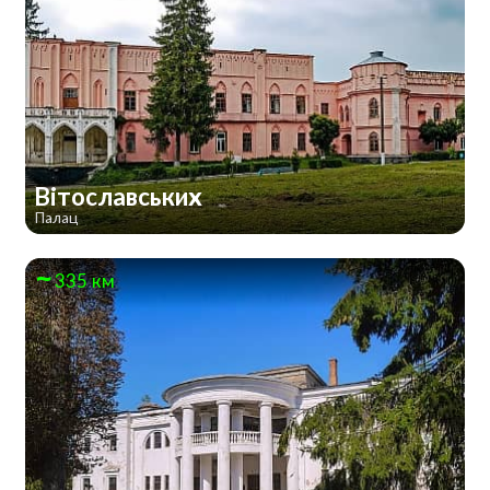
Вітославських
Палац
335 км