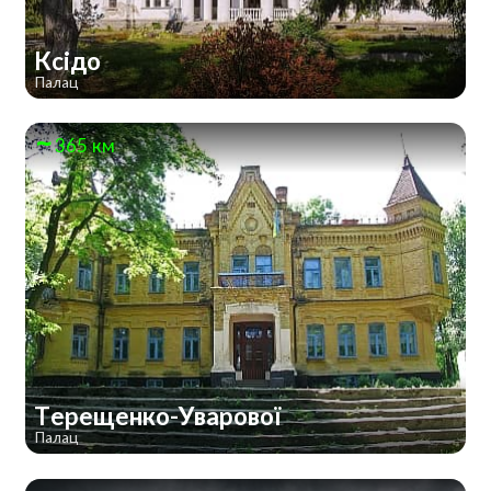
Ксідо
Палац
365 км
Терещенко-Уварової
Палац