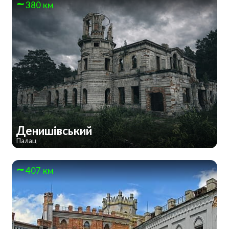
380 км
Денишівський
Палац
407 км