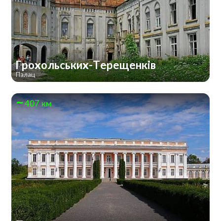
Грохольських-Терещенків
Палац
407 км