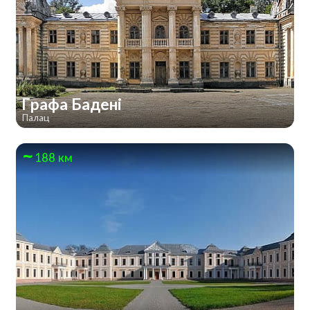
Графа Бадені
Палац
188 км