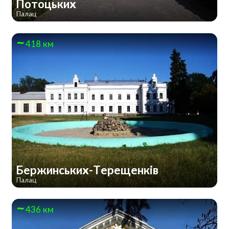
Потоцьких
Палац
418 км
Бержинських-Терещенків
Палац
436 км