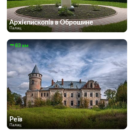
Архієпископів в Оброшине
Палац
83 км
Реїв
Палац