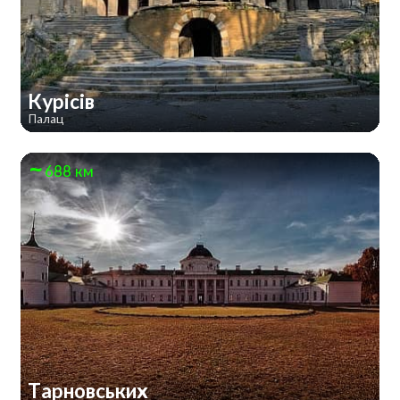
Курісів
Палац
688 км
Тарновських