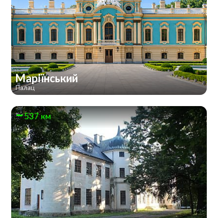
Маріїнський
Палац
537 км