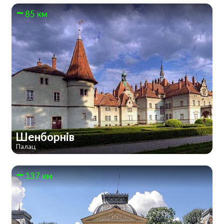
85 км
Шенборнів
Палац
137 км