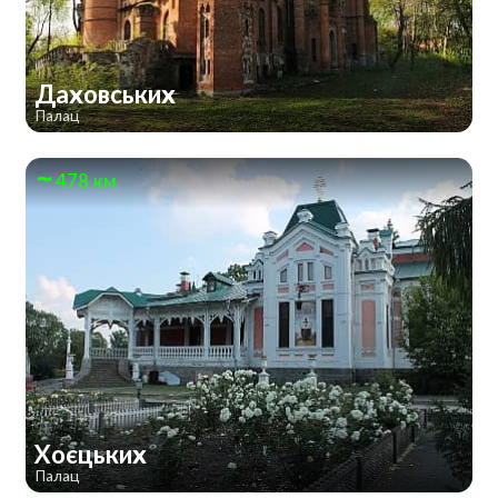
Даховських
Палац
478 км
Хоєцьких
Палац