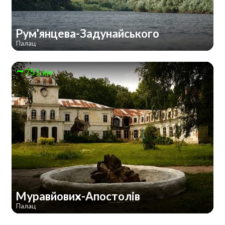
Рум'янцева-Задунайського
Палац
751 км
Муравйових-Апостолів
Палац