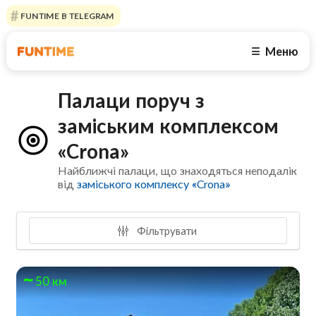
FUNTIME В TELEGRAM
Меню
☰
Палаци поруч з
заміським комплексом
«Crona»
Найближчі палаци, що знаходяться неподалік
від
заміського комплексу «Crona»
Фільтрувати
50 км