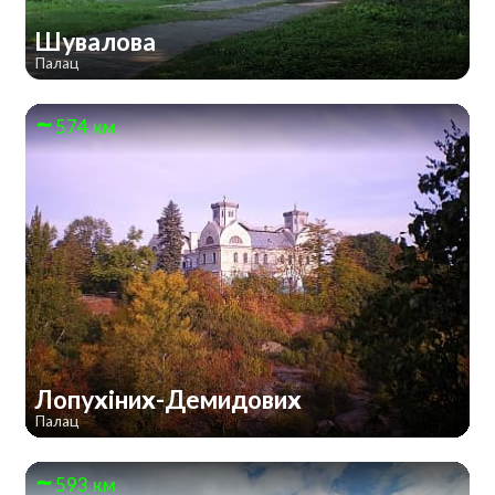
Шувалова
Палац
574 км
Лопухіних-Демидових
Палац
593 км