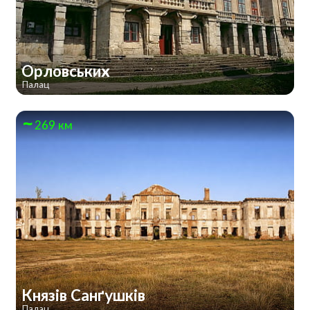
Орловських
Палац
269 км
Князів Санґушків
Палац