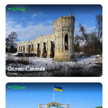
507 км
Остен-Сакенів
Палац
533 км