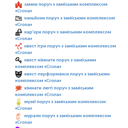
замки поруч з заміським комплексом
«Crona»
каньйони поруч з заміським комплексом
«Crona»
кар'єри поруч з заміським комплексом
«Crona»
квест ігри поруч з заміським комплексом
«Crona»
квест-кімнати поруч з заміським
комплексом «Crona»
квест-перформанси поруч з заміським
комплексом «Crona»
кімнати люті поруч з заміським
комплексом «Crona»
музеї поруч з заміським комплексом
«Crona»
мурали поруч з заміським комплексом
«Crona»