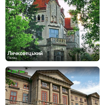
Личковецький
Палац
267 км