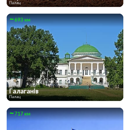
Палац
693 км
Галаганів
Палац
717 км