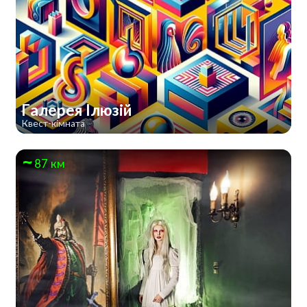
Галерея Ілюзій
Квест-кімната
87 км