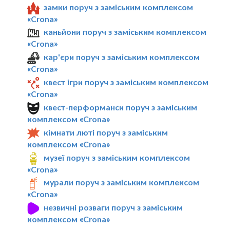
замки поруч з заміським комплексом
«Crona»
каньйони поруч з заміським комплексом
«Crona»
кар'єри поруч з заміським комплексом
«Crona»
квест ігри поруч з заміським комплексом
«Crona»
квест-перформанси поруч з заміським
комплексом «Crona»
кімнати люті поруч з заміським
комплексом «Crona»
музеї поруч з заміським комплексом
«Crona»
мурали поруч з заміським комплексом
«Crona»
незвичні розваги поруч з заміським
комплексом «Crona»