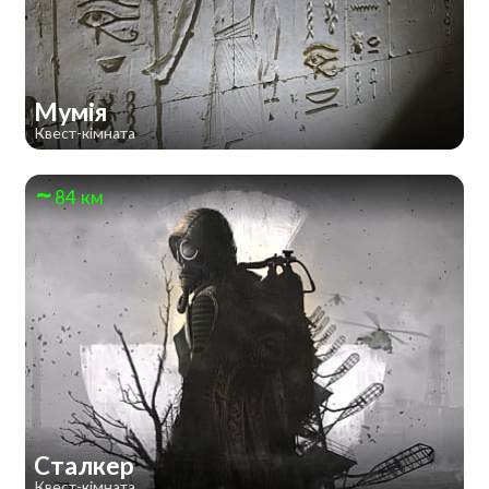
Мумія
Квест-кімната
84 км
Сталкер
Квест-кімната