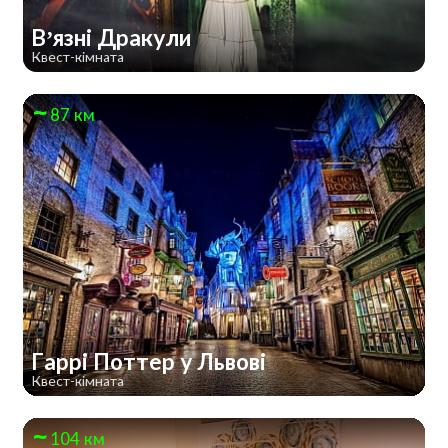
В’язні Дракули
Квест-кімната
87 км
Гаррі Поттер у Львові
Квест-кімната
104 км