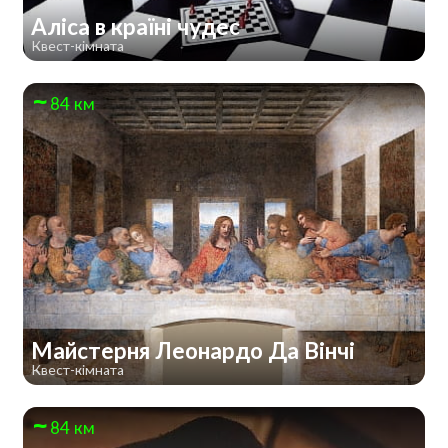
Аліса в країні чудес
Квест-кімната
84 км
Майстерня Леонардо Да Вінчі
Квест-кімната
84 км