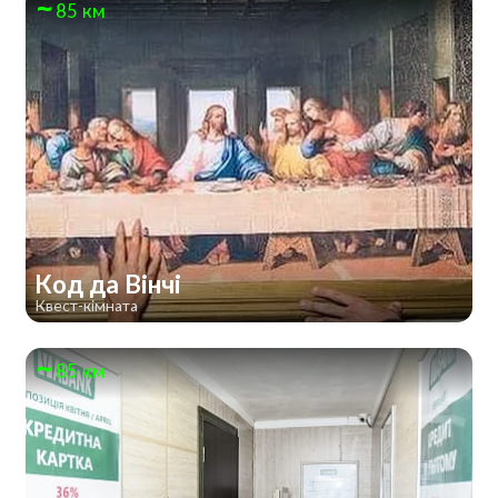
85 км
Код да Вінчі
Квест-кімната
85 км