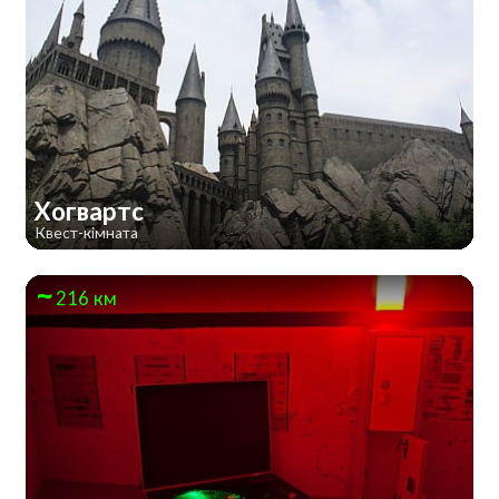
Хогвартс
Квест-кімната
216 км