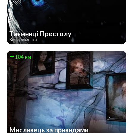
Таємниці Престолу
Квест-кімната
104 км
Мисливець за привидами