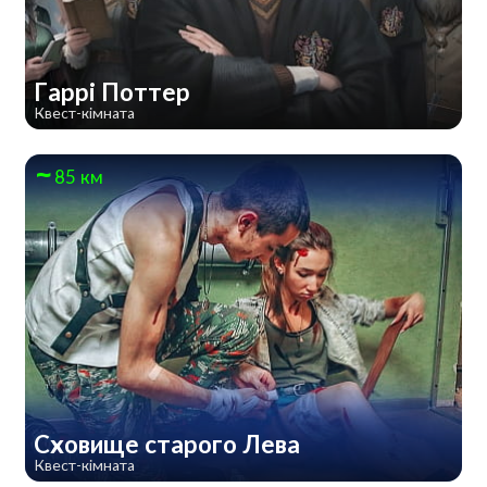
Гаррі Поттер
Квест-кімната
85 км
Сховище старого Лева
Квест-кімната