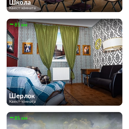
Школа
Квест-кімната
85 км
Шерлок
Квест-кімната
85 км