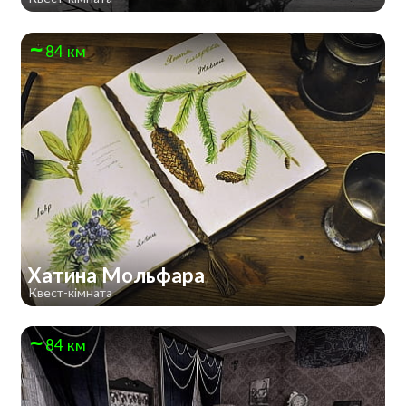
84 км
Хатина Мольфара
Квест-кімната
84 км