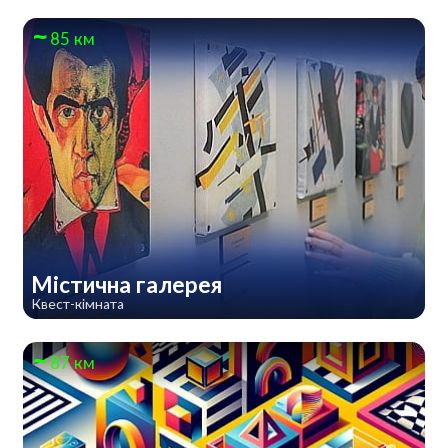
85 км
Містична галерея
Квест-кімната
87 км