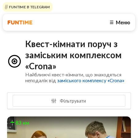
FUNTIME В TELEGRAM
Меню
☰
Квест-кімнати поруч з
заміським комплексом
«Crona»
Найближчі квест-кімнати, що знаходяться
неподалік від
заміського комплексу «Crona»
Фільтрувати
83 км