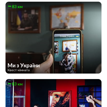
83 км
Ми з України
Квест-кімната
83 км