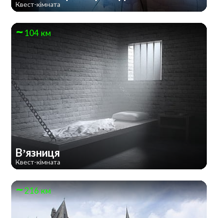
Квест-кімната
104 км
В’язниця
Квест-кімната
216 км