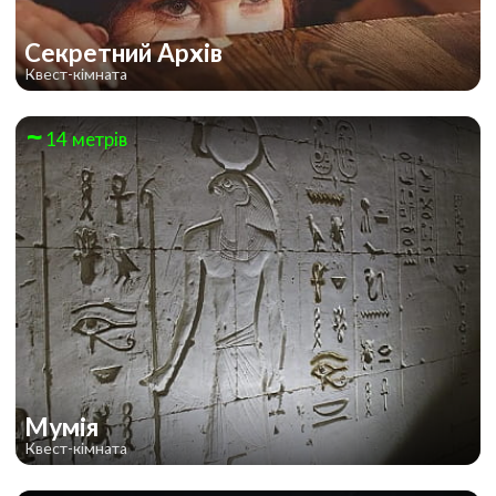
Секретний Архів
Квест-кімната
14 метрів
Мумія
Квест-кімната