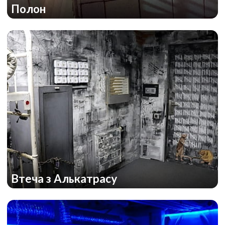
Полон
Втеча з Алькатрасу