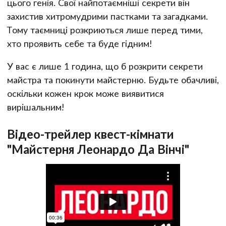
цього генія. Свої найпотаємніші секрети він
захистив хитромудрими пастками та загадками.
Тому таємниці розкриються лише перед тими,
хто проявить себе та буде гідним!
У вас є лише 1 година, що б розкрити секрети
майстра та покинути майстерню. Будьте обачливі,
оскільки кожен крок може виявитися
вирішальним!
Відео-трейлер квест-кімнати
"Майстерня Леонардо Да Вінчі"