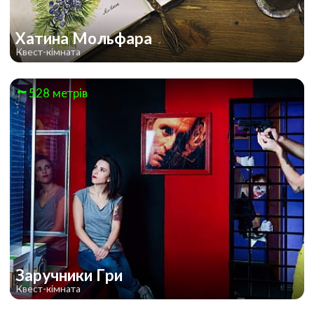
Хатина Мольфара
Квест-кімната
528 метрів
Заручники Гри
Квест-кімната