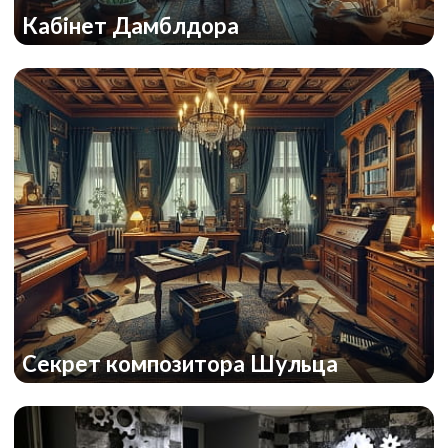
Кабінет Дамблдора
Cекрет композитора Шульца