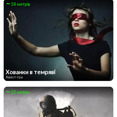
18 метрів
Хованки в темряві
Квест-гра
22 метри