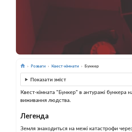
Розваги
Квест-кімнати
Бункер
Показати зміст
Квест-кімната "Бункер" в антуражі бункера н
виживання людства.
Легенда
Земля знаходиться на межі катастрофи чере