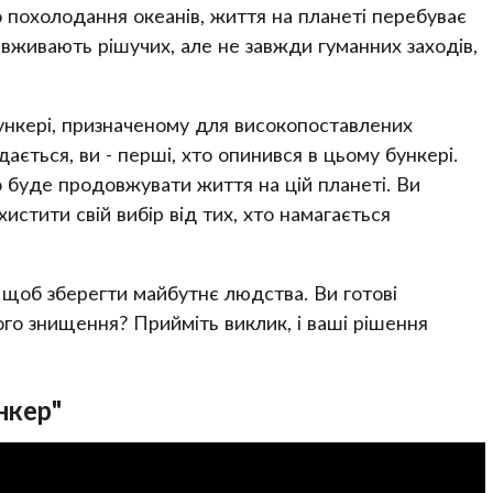
 похолодання океанів, життя на планеті перебуває
вживають рішучих, але не завжди гуманних заходів,
 бункері, призначеному для високопоставлених
ається, ви - перші, хто опинився в цьому бункері.
 буде продовжувати життя на цій планеті. Ви
истити свій вибір від тих, хто намагається
, щоб зберегти майбутнє людства. Ви готові
ного знищення? Прийміть виклик, і ваші рішення
нкер"