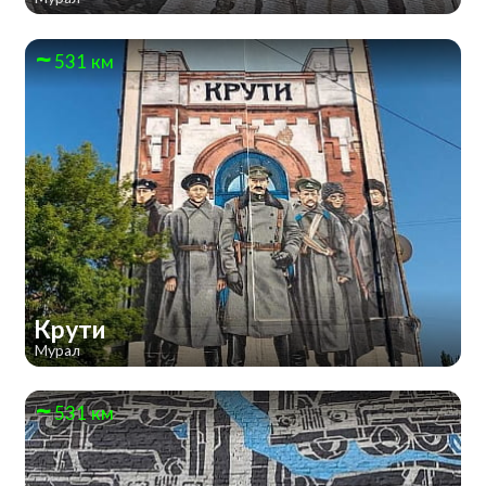
531 км
Крути
Мурал
531 км