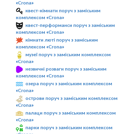
«Crona»
квест-кімнати поруч з заміським
комплексом «Crona»
квест-перформанси поруч з заміським
комплексом «Crona»
кімнати люті поруч з заміським
комплексом «Crona»
музеї поруч з заміським комплексом
«Crona»
незвичні розваги поруч з заміським
комплексом «Crona»
озера поруч з заміським комплексом
«Crona»
острови поруч з заміським комплексом
«Crona»
палаци поруч з заміським комплексом
«Crona»
парки поруч з заміським комплексом