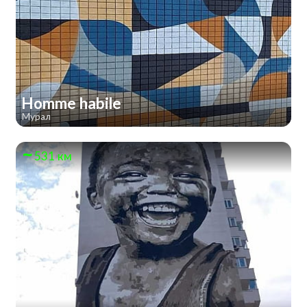
Homme habile
Мурал
531 км