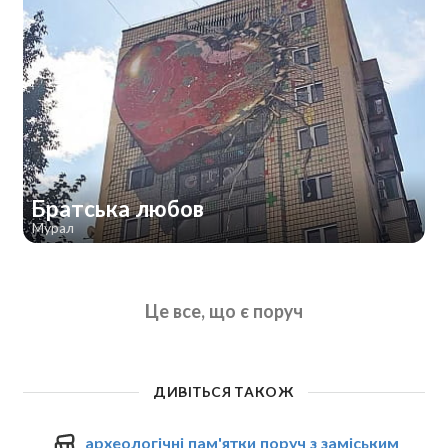
Братська любов
Мурал
Це все, що є поруч
ДИВІТЬСЯ ТАКОЖ
археологічні пам'ятки поруч з заміським