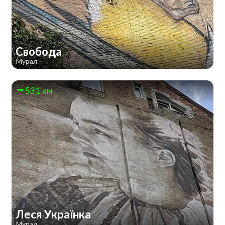
Свобода
Мурал
531 км
Леся Українка
Мурал