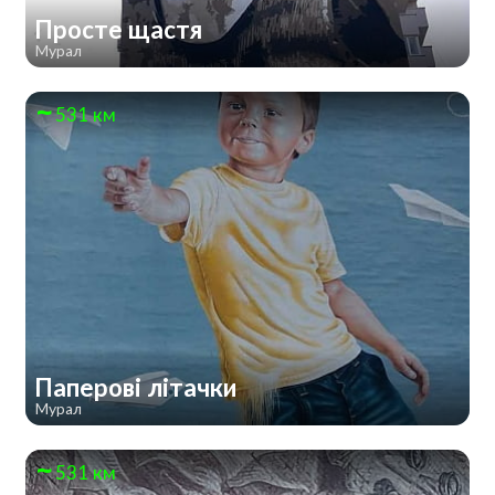
Просте щастя
Мурал
531 км
Паперові літачки
Мурал
531 км