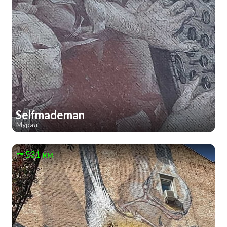
Selfmademan
Мурал
531 км