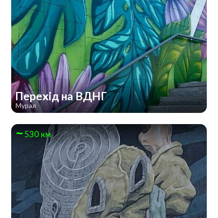
Перехід на ВДНГ
Мурал
530 км