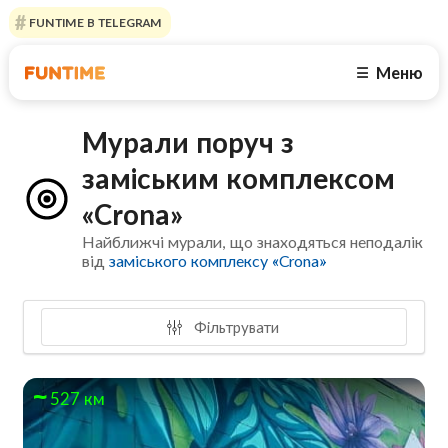
FUNTIME В TELEGRAM
Меню
☰
Мурали поруч з
заміським комплексом
«Crona»
Найближчі мурали, що знаходяться неподалік
від
заміського комплексу «Crona»
Фільтрувати
527 км