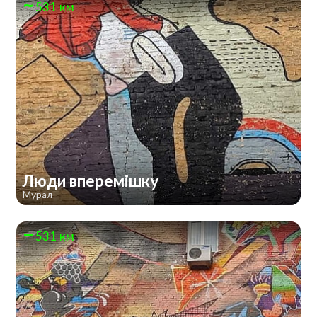
531 км
Люди вперемішку
Мурал
531 км