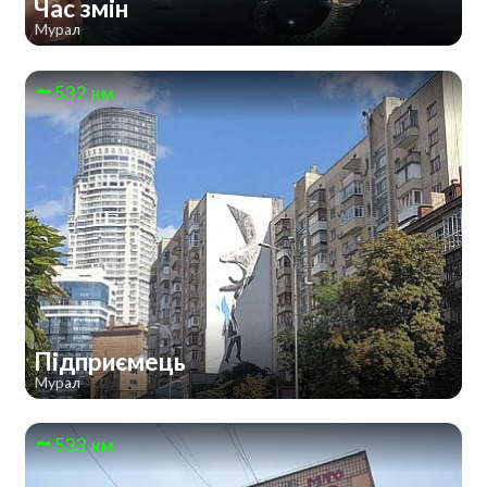
Час змін
Мурал
532 км
Підприємець
Мурал
533 км