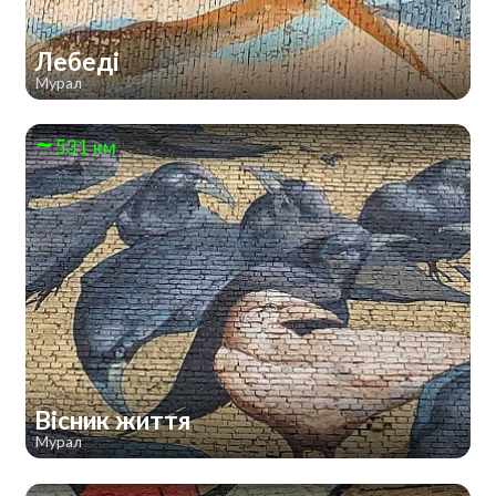
Лебеді
Мурал
531 км
Вісник життя
Мурал