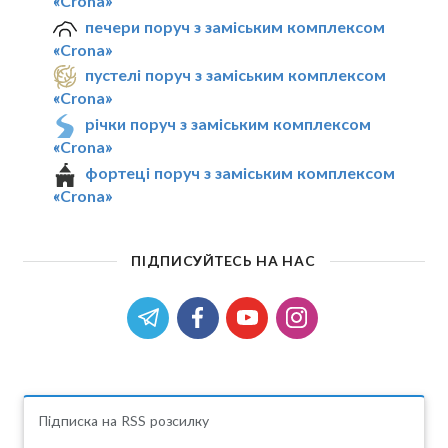
«Crona»
печери поруч з заміським комплексом
«Crona»
пустелі поруч з заміським комплексом
«Crona»
річки поруч з заміським комплексом
«Crona»
фортеці поруч з заміським комплексом
«Crona»
ПІДПИСУЙТЕСЬ НА НАС
Підписка на RSS розсилку