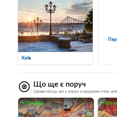
Пер
Київ
Що ще є поруч
Цікаві місця, які є поруч з муралом «Час змі
75 метрів
106 м