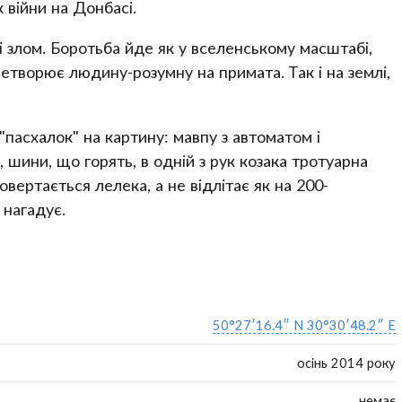
к війни на Донбасі.
зі злом. Боротьба йде як у вселенському масштабі,
етворює людину-розумну на примата. Так і на землі,
пасхалок" на картину: мавпу з автоматом і
 шини, що горять, в одній з рук козака тротуарна
повертається лелека, а не відлітає як на 200-
 нагадує.
50°27′16.4″ N 30°30′48.2″ E
осінь 2014 року
немає