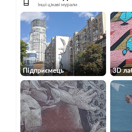
Інші цікаві мурали
Підприємець
3D ла