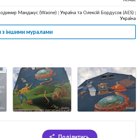
одимир Манджус (Waone) | Україна та Олексій Бордусов (AES) |
Україна
 з іншими муралами
Поділитись