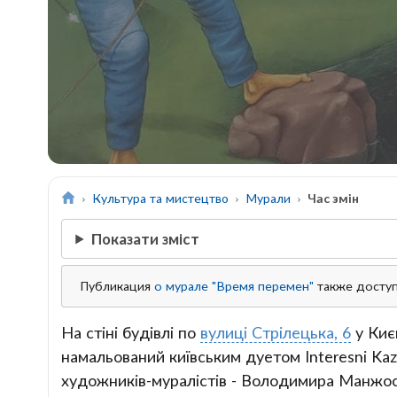
Культура та мистецтво
Мурали
Час змін
Показати зміст
Публикация
о мурале "Время перемен"
также доступ
На стіні будівлі по
вулиці Стрілецька, 6
у Киє
намальований київським дуетом Interesni Kaz
художників-муралістів - Володимира Манжос