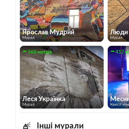
Ярослав Мудрий
Люди 
Мурал
Мурал
360 метрів
412 м
Леся Українка
Месн
Мурал
Квест-кім
Інші мурали