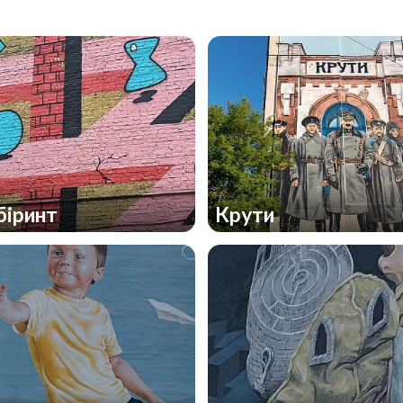
біринт
Крути