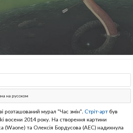
на на русском
ві розташований мурал "Час змін".
Стріт-арт
був
ki восени 2014 року. На створення картини
а (Waone) та Олексія Бордусова (АЕС) надихнула