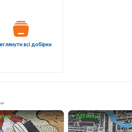
еглянути всі добірки
н»
етрів
263 метри