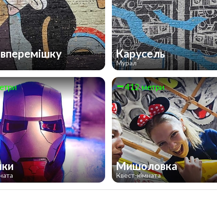
вперемішку
Карусель
Мурал
етри
412 метри
ики
Мишоловка
ната
Квест-кімната