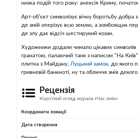
низка подій того року: анексія Криму, почато
Арт-об'єкт символізує вічну боротьбу добра 
де змій оперізує всю землю, а зомбоящик пер
де злу дає відсіч шестирукий козак.
Художники додали чимало цікавих символів "
гранатою, палаючий танк з написом "На Київ",
плитка з Майдану,
Луцький замок
, до якого 
гривневій банкноті, ну та обличчя змія декого
Рецензія
Короткий огляд мурала «Час змін»
Координати локації
Дата створення
Проєкт