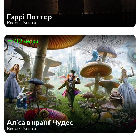
Гаррі Поттер
Квест-кімната
712 метри
Аліса в країні Чудес
Квест-кімната