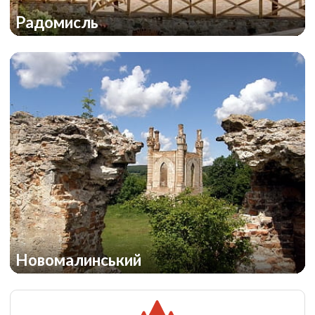
Радомисль
Новомалинський