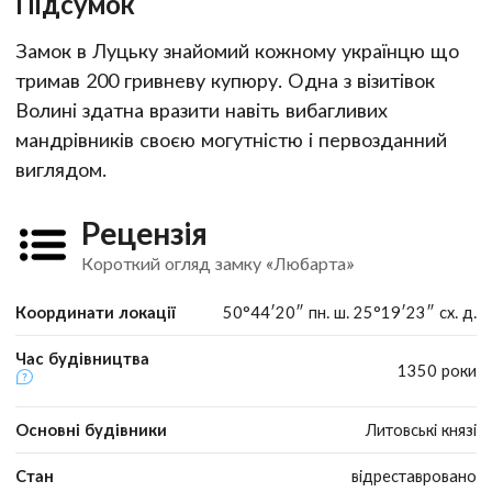
Підсумок
Замок в Луцьку знайомий кожному українцю що
тримав 200 гривневу купюру. Одна з візитівок
Волині здатна вразити навіть вибагливих
мандрівників своєю могутністю і первозданний
виглядом.
Рецензія
Короткий огляд замку «Любарта»
Координати локації
50°44′20″ пн. ш. 25°19′23″ сх. д.
Час будівництва
1350 роки
Основні будівники
Литовські князі
Стан
відреставровано