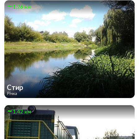
1.26 км
Стир
Річка
1.42 км