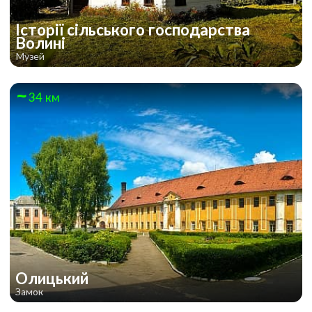
Історії сільського господарства
Волині
Музей
34 км
Олицький
Замок