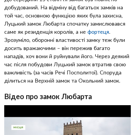
добудований. На відміну від багатьох замків на
той час, основною функцією яких була захисна,
Луцький замок Любарта спочатку замислювався
саме як резиденція королів, а не
фортеця
.
Зрозуміло, оборонні властивості замку теж були
досить вражаючими – він пережив багато
нападів, хоч вони й руйнували його. Через деякий
час після побудови Луцький замок втратив свою
важливість (за часів Речі Посполитої). Споруда
ділиться на Верхній замок та Окольний замок.
Відео про замок Любарта