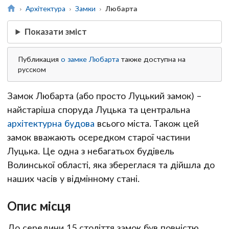
Архітектура
Замки
Любарта
Показати зміст
Публикация
о замке Любарта
также доступна на
русском
Замок Любарта (або просто Луцький замок) –
найстаріша споруда Луцька та центральна
архітектурна будова
всього міста. Також цей
замок вважають осередком старої частини
Луцька. Це одна з небагатьох будівель
Волинської області, яка збереглася та дійшла до
наших часів у відмінному стані.
Опис місця
До середини 15 століття замок був повністю