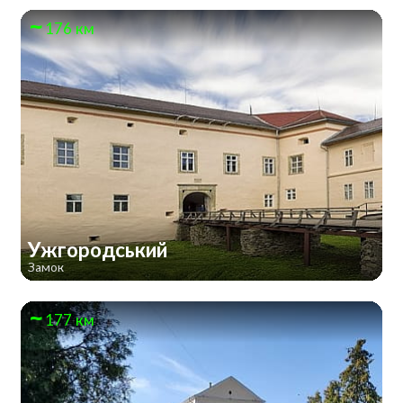
176 км
Ужгородський
Замок
177 км