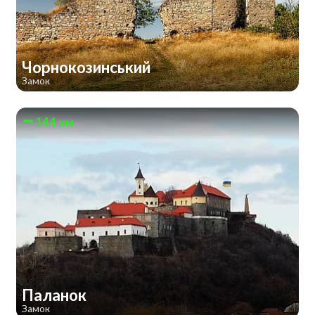
Чорнокозинський
Замок
144 км
Паланок
Замок