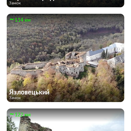
Замок
114 км
Язловецький
Замок
122 км