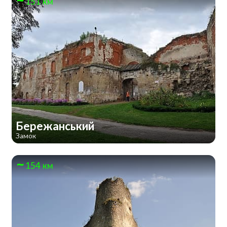
151 км
Бережанський
Замок
154 км