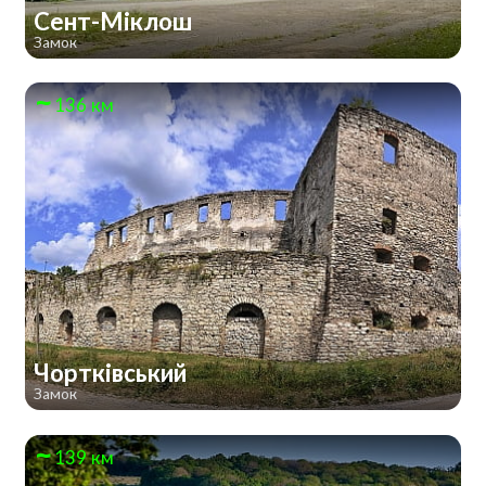
Сент-Міклош
Замок
136 км
Чортківський
Замок
139 км