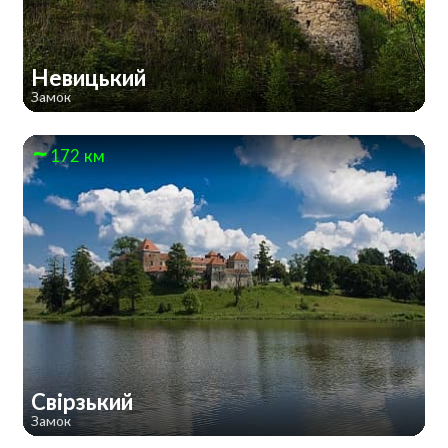
Невицький
Замок
172 км
Свірзький
Замок