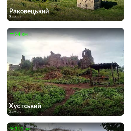
Раковецький
Замок
94 км
Хустський
Замок
101 км