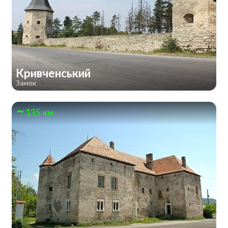
Кривченський
Замок
135 км