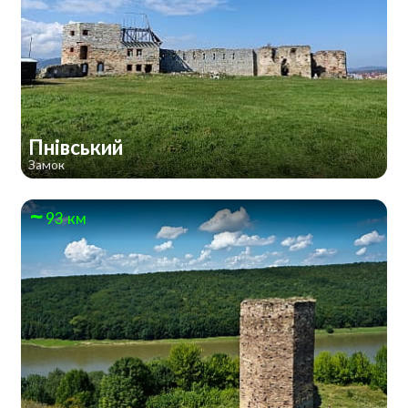
Пнівський
Замок
93 км