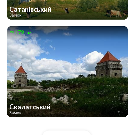
Сатанівський
Замок
179 км
Скалатський
Замок