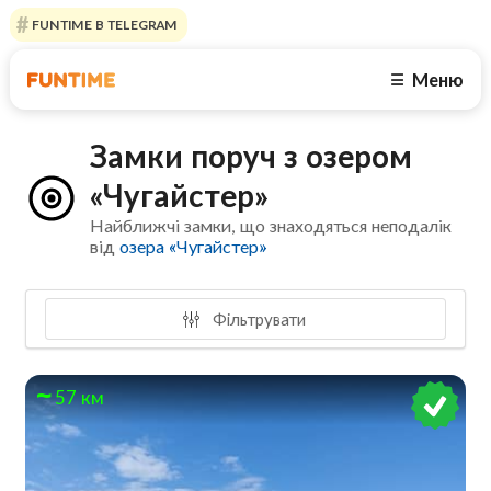
FUNTIME В TELEGRAM
Меню
☰
Замки поруч з озером
«Чугайстер»
Найближчі замки, що знаходяться неподалік
від
озера «Чугайстер»
Фільтрувати
57 км