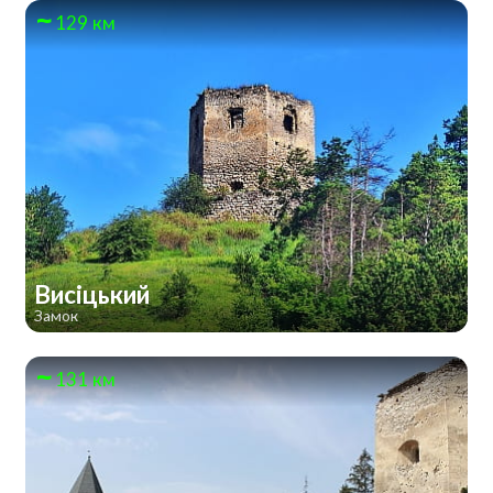
129 км
Висіцький
Замок
131 км