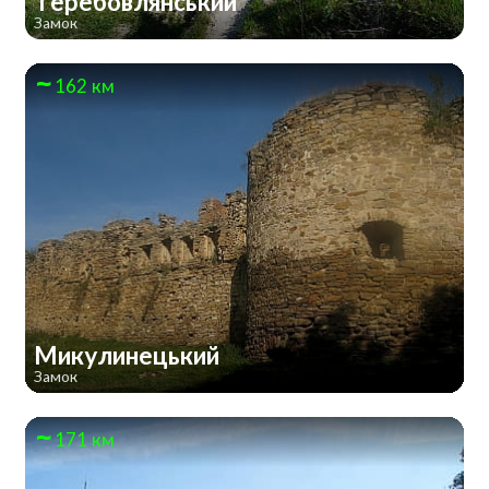
Теребовлянський
Замок
162 км
Микулинецький
Замок
171 км