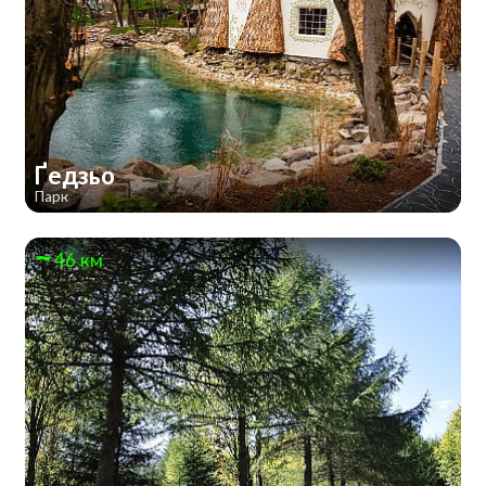
Ґедзьо
Парк
46 км