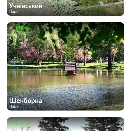
Учнівський
Парк
155 км
Шенборна
Парк
159 км