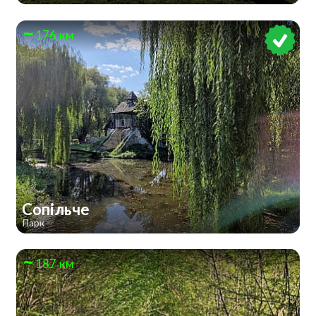
176 км
Сопільче
Парк
187 км