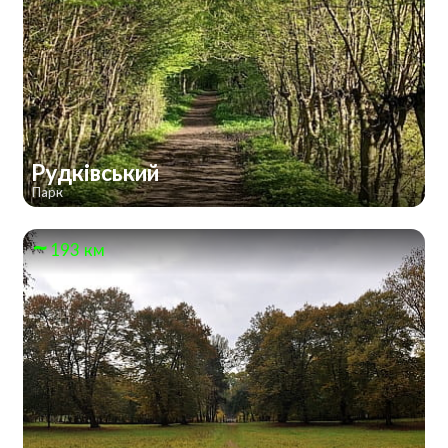
Рудківський
Парк
193 км