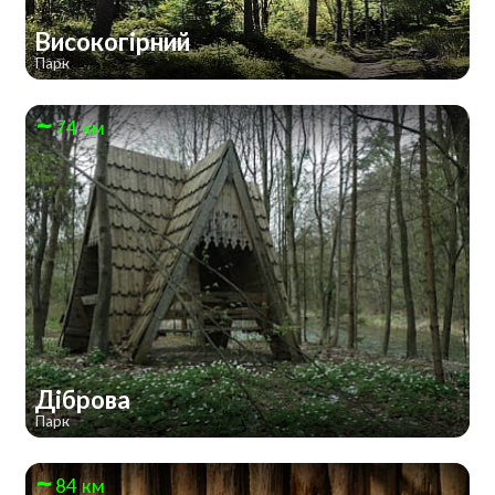
Високогірний
Парк
74 км
Діброва
Парк
84 км