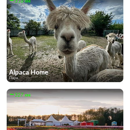
310 км
Alpaca Home
Парк
327 км