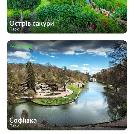
Острів сакури
Парк
424 км
Софіївка
Парк