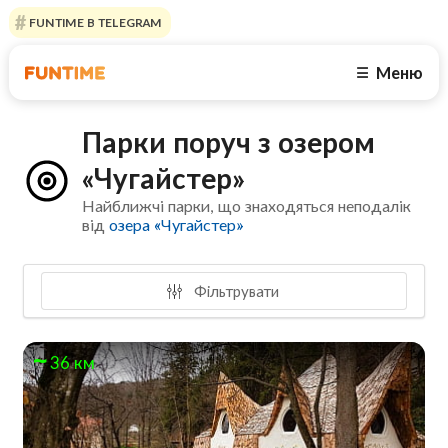
FUNTIME В TELEGRAM
Меню
☰
Парки поруч з озером
«Чугайстер»
Найближчі парки, що знаходяться неподалік
від
озера «Чугайстер»
Фільтрувати
36 км