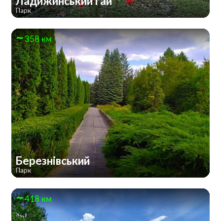
Ладижинський гай
Парк
358 км
Березнівський
Парк
418 км