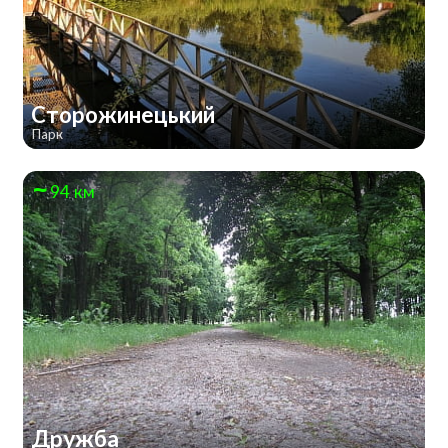
Сторожинецький
Парк
94 км
Дружба