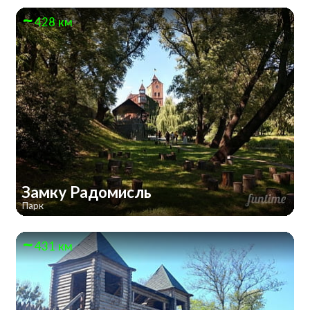
428 км
Замку Радомисль
Парк
431 км