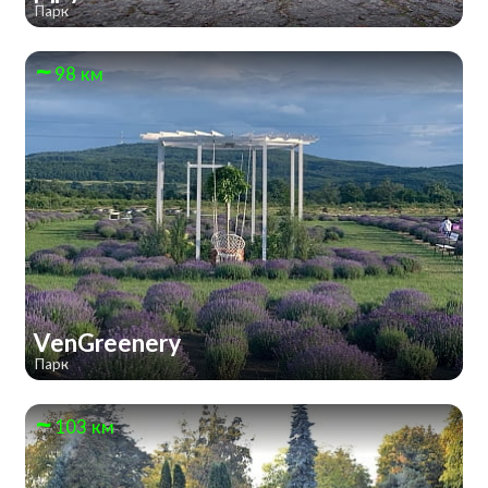
Парк
98 км
VenGreenery
Парк
103 км