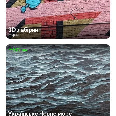
3D лабіринт
Мурал
502 км
Українське Чорне море