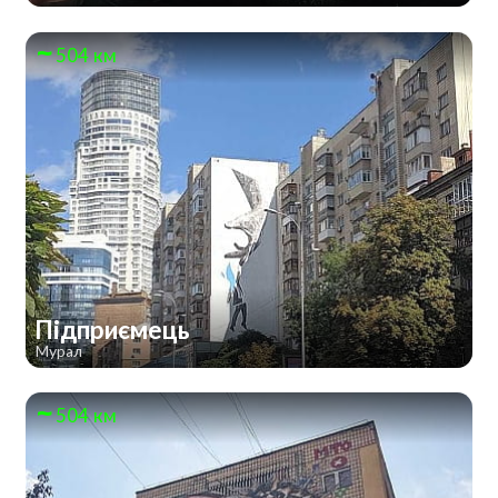
504 км
Підприємець
Мурал
504 км