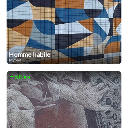
Homme habile
Мурал
503 км