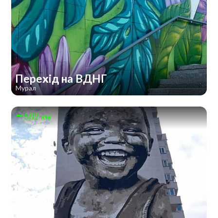
Перехід на ВДНГ
Мурал
502 км