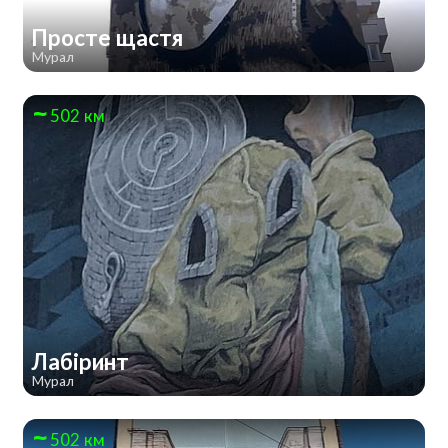
Просте щастя
Мурал
502 км
Лабіринт
Мурал
502 км