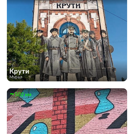
Крути
Мурал
502 км