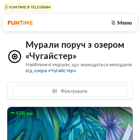
FUNTIME В TELEGRAM
Меню
☰
Мурали поруч з озером
«Чугайстер»
Найближчі мурали, що знаходяться неподалік
від
озера «Чугайстер»
Фільтрувати
498 км