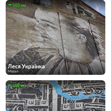
503 км
Леся Українка
Мурал
503 км