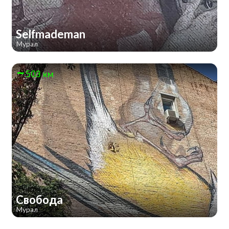
Selfmademan
Мурал
503 км
Свобода
Мурал