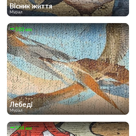
Вісник життя
Мурал
503 км
Лебеді
Мурал
504 км