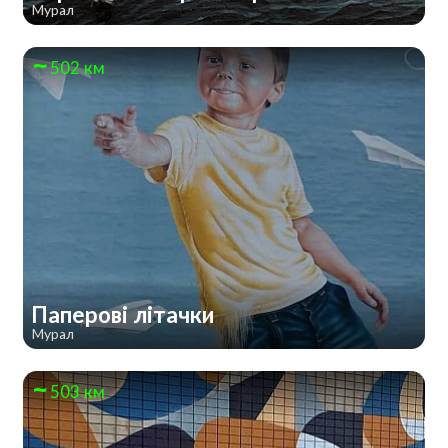
Мурал
502 км
Паперові літачки
Мурал
503 км