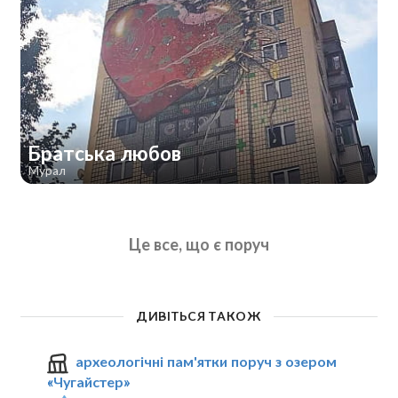
Братська любов
Мурал
Це все, що є поруч
ДИВІТЬСЯ ТАКОЖ
археологічні пам'ятки поруч з озером
«Чугайстер»