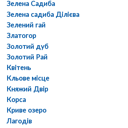
Зелена Садиба
Зелена садиба Ділієва
Зелений гай
Златогор
Золотий дуб
Золотий Рай
Квітень
Кльове місце
Княжий Двір
Корса
Криве озеро
Лагодів