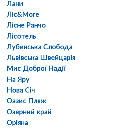
Лани
Ліс&More
Лісне Ранчо
Лісотель
Лубенська Слобода
Львівська Швейцарія
Мис Доброї Надії
На Яру
Нова Січ
Оазис Пляж
Озерний край
Оріяна