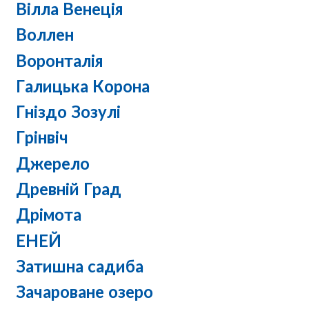
Вілла Венеція
Воллен
Воронталія
Галицька Корона
Гніздо Зозулі
Грінвіч
Джерело
Древній Град
Дрімота
ЕНЕЙ
Затишна садиба
Зачароване озеро