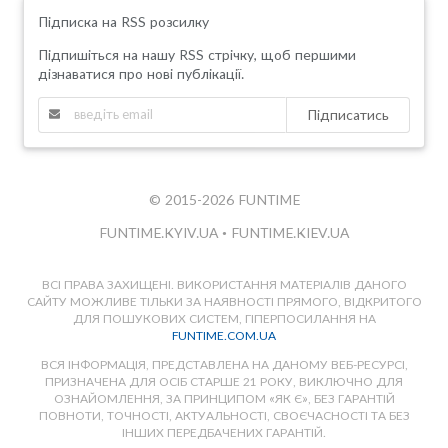
Підписка на RSS розсилку
Підпишіться на нашу RSS стрічку, щоб першими
дізнаватися про нові публікації.
Підписатись
© 2015-2026 FUNTIME
FUNTIME.KYIV.UA
•
FUNTIME.KIEV.UA
ВСІ ПРАВА ЗАХИЩЕНІ. ВИКОРИСТАННЯ МАТЕРІАЛІВ ДАНОГО
САЙТУ МОЖЛИВЕ ТІЛЬКИ ЗА НАЯВНОСТІ ПРЯМОГО, ВІДКРИТОГО
ДЛЯ ПОШУКОВИХ СИСТЕМ, ГІПЕРПОСИЛАННЯ НА
FUNTIME.COM.UA
ВСЯ ІНФОРМАЦІЯ, ПРЕДСТАВЛЕНА НА ДАНОМУ ВЕБ-РЕСУРСІ,
ПРИЗНАЧЕНА ДЛЯ ОСІБ СТАРШЕ 21 РОКУ, ВИКЛЮЧНО ДЛЯ
ОЗНАЙОМЛЕННЯ, ЗА ПРИНЦИПОМ «ЯК Є», БЕЗ ГАРАНТІЙ
ПОВНОТИ, ТОЧНОСТІ, АКТУАЛЬНОСТІ, СВОЄЧАСНОСТІ ТА БЕЗ
ІНШИХ ПЕРЕДБАЧЕНИХ ГАРАНТІЙ.