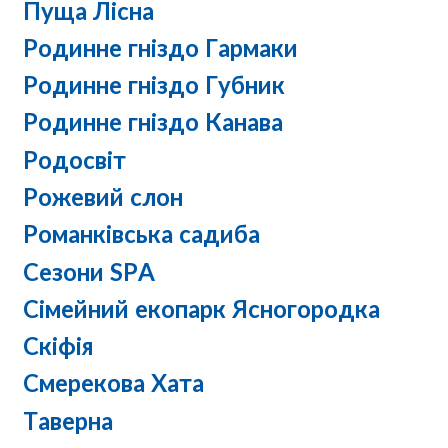
Пуща Лісна
Родинне гніздо Гармаки
Родинне гніздо Губник
Родинне гніздо Канава
Родосвіт
Рожевий слон
Романківська садиба
Сезони SPA
Сімейний екопарк Ясногородка
Скіфія
Смерекова Хата
Таверна