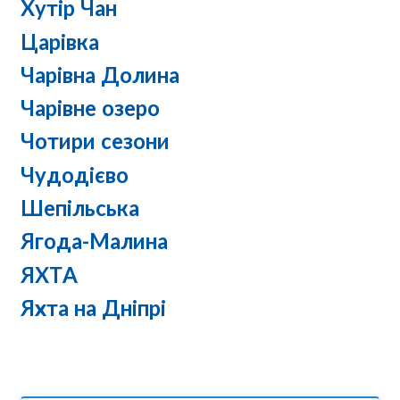
Хутір Чан
Царівка
Чарівна Долина
Чарівне озеро
Чотири сезони
Чудодієво
Шепільська
Ягода-Малина
ЯХТА
Яхта на Дніпрі