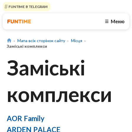
FUNTIME В TELEGRAM
Меню
☰
Мапа всіх сторінок сайту
Місця
Заміські комплекси
Заміські
комплекси
AOR Family
ARDEN PALACE