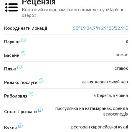
Рецензія
Короткий огляд заміського комплексу «Чарівне
озеро»
Координати локації
50°19'04.9"N 29°05'52.9"E
є
Паркінг
немає
Басейн
ставок
Пляж
лазня, карпатський чан
Релакс послуги
з берега, з човна
Риболовля
прогулянка на катамаранах, оренда
Спорт і розваги
велосипедів
ресторан європейської кухні
Кухня