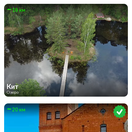
18 км
Кит
Озеро
20 км