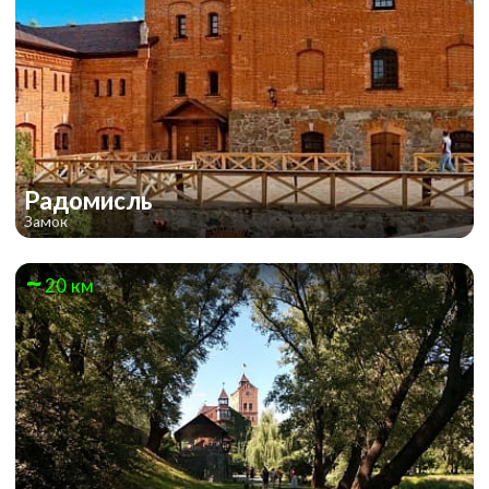
Радомисль
Замок
20 км