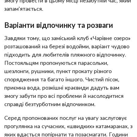
змогу провести в цьому місці незабутній час, який
запам'ятається.
Варіанти відпочинку та розваги
Завдяки тому, що заміський клуб «Чарівне озеро»
розташований на березі водойми, варіант чудово
підходить для любителів пляжного відпочинку.
Постояльцям пропонуються парасольки,
шезлонги, рушники, пункт прокату різного
спорядження та багато іншого. Чистий пісок,
приємна вода, розкішні краєвиди дадуть вам
змогу забути про всі проблеми й насолодитися
справді безтурботним відпочинком.
Серед пропонованих послуг на увагу заслуговує
прогулянка на сучасних, «швидких» катамаранах, з
яких вдасться попірнати та позасмагати. Години