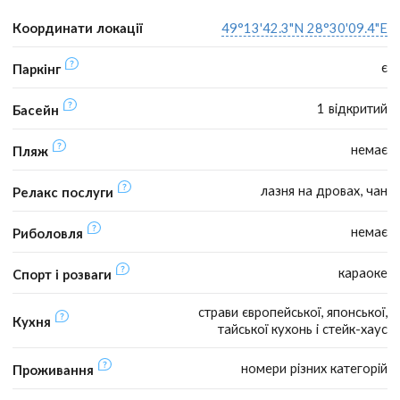
Координати локації
49°13'42.3"N 28°30'09.4"E
є
Паркінг
1 відкритий
Басейн
немає
Пляж
лазня на дровах, чан
Релакс послуги
немає
Риболовля
караоке
Спорт і розваги
страви європейської, японської,
Кухня
тайської кухонь і стейк-хаус
номери різних категорій
Проживання