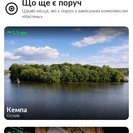
Що ще є поруч
Цікаві місця, які є поруч з заміським комплексом
«Квітень»
1.5 км
Кемпа
Острів
2.38 км