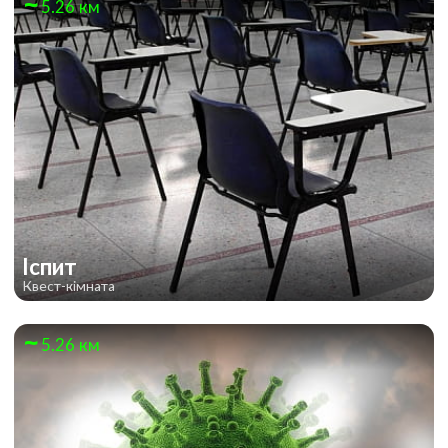
5.26 км
Іспит
Квест-кімната
5.26 км