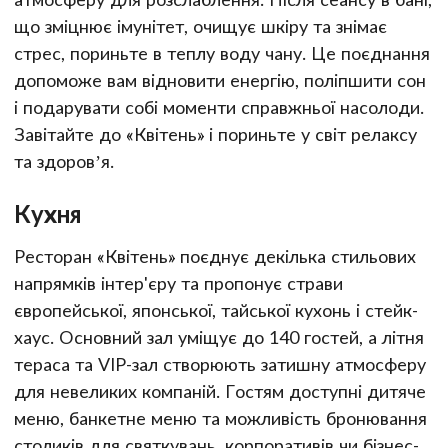
що зміцнює імунітет, очищує шкіру та знімає
стрес, пориньте в теплу воду чану. Це поєднання
допоможе вам відновити енергію, поліпшити сон
і подарувати собі моменти справжньої насолоди.
Завітайте до «Квітень» і пориньте у світ релаксу
та здоров’я.
Кухня
Ресторан «Квітень» поєднує декілька стильових
напрямків інтер'єру та пропонує страви
європейської, японської, тайської кухонь і стейк-
хаус. Основний зал уміщує до 140 гостей, а літня
тераса та VIP-зал створюють затишну атмосферу
для невеликих компаній. Гостям доступні дитяче
меню, банкетне меню та можливість бронювання
столиків для святкувань, корпоративів чи бізнес-