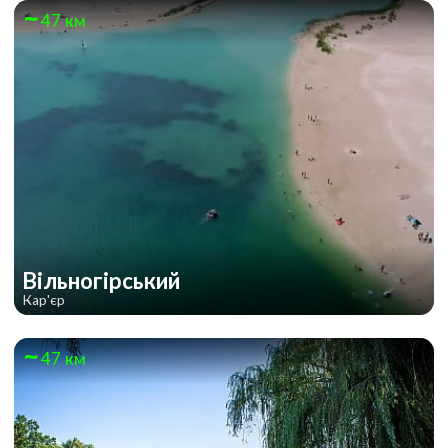
47 км
Вільногірський
Кар'єр
47 км