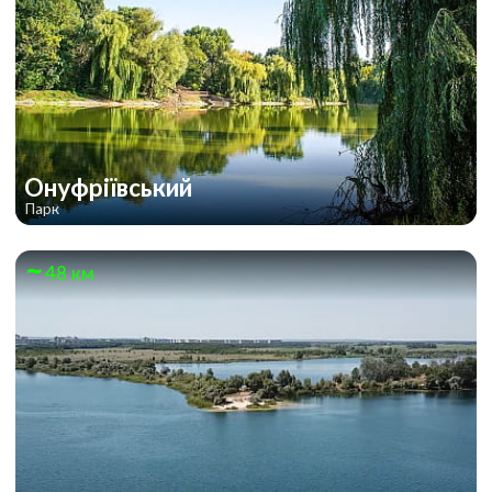
Онуфріївський
Парк
48 км