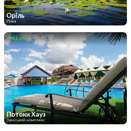
Оріль
Річка
41 км
Потоки Хауз
Заміський комплекс