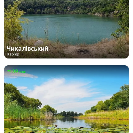
Чикалівський
Кар'єр
39 км