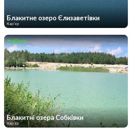
Блакитне озеро Єлизаветівки
Кар'єр
60 км
Блакитні озера Собківки
Кар'єр