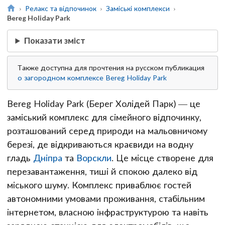
Релакс та відпочинок
Заміські комплекси
Bereg Holiday Park
Показати зміст
Также доступна для прочтения на русском публикация
о загородном комплексе Bereg Holiday Park
Bereg Holiday Park (Берег Холідей Парк) — це
заміський комплекс для сімейного відпочинку,
розташований серед природи на мальовничому
березі, де відкриваються краєвиди на водну
гладь
Дніпра
та
Ворскли
. Це місце створене для
перезавантаження, тиші й спокою далеко від
міського шуму. Комплекс приваблює гостей
автономними умовами проживання, стабільним
інтернетом, власною інфраструктурою та навіть