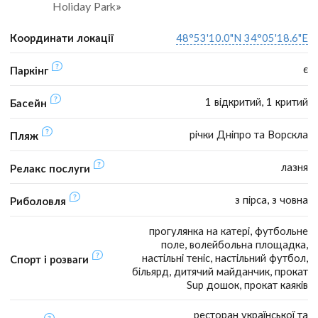
Holiday Park»
Координати локації
48°53'10.0"N 34°05'18.6"E
є
Паркінг
1 відкритий, 1 критий
Басейн
річки Дніпро та Ворскла
Пляж
лазня
Релакс послуги
з пірса, з човна
Риболовля
прогулянка на катері, футбольне
поле, волейбольна площадка,
настільні теніс, настільний футбол,
Спорт і розваги
більярд, дитячий майданчик, прокат
Sup дошок, прокат каяків
ресторан української та