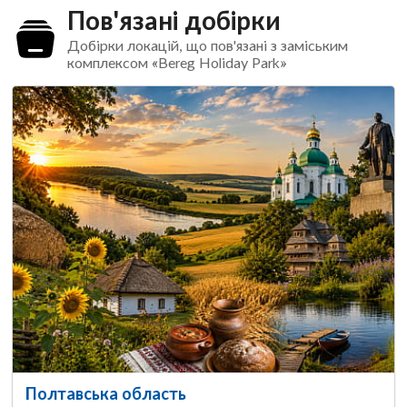
Пов'язані добірки
Добірки локацій, що пов'язані з заміським
комплексом «Bereg Holiday Park»
Полтавська область