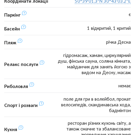
Координати локації
50°39'01.3"N 30°43'03.2"E
є
Паркінг
1 відкритий, 1 критий
Басейн
річка Десна
Пляж
гідромасаж, хамам, циркулярний
душ, фінська сауна, соляна кімната,
Релакс послуги
майданчик для занять йогою з
видом на Десну, масаж
немає
Риболовля
поле для гри в волейбол, прокат
велосипедів, скандинавська хода,
Спорт і розваги
бадмінтон
ресторан різних кухонь світу, а
також смачне та збалансоване
Кухня
аюрведичне харчування