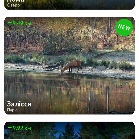
Озеро
9.49 км
Залісся
Парк
9.92 км