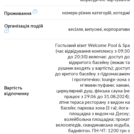
номери різних категорій, котеджі
Проживання
Організація подій
весілля, випускні, корпоративи
Гостьовий візит Welcome Pool & Spa
(час відвідування комплексу з 09:30
до 20:30) включає: доступ до
відкритого басейну (лежак та
рушник входять у вартість); доступ
до критого басейну з гідромасажем
і протитечією; lounge-зона з
м’якими пуфами; хамам,
Вартість
циркулярний душ, фінська сауна (не
відпочинку
працює з 29.06 до 31.08.2024);
літня тераса ресторану з видом на
басейн; паркова зона (3 га); йога-
площадка з видом на Десну;
волейбольна площадка; прокат
велосипедів, скандинавська ходьба,
бадмінтон. ПН-ЧТ: 1200 грн з