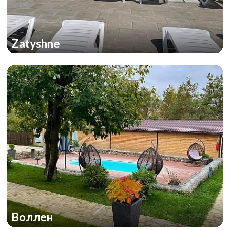
Zatyshne
Воллен