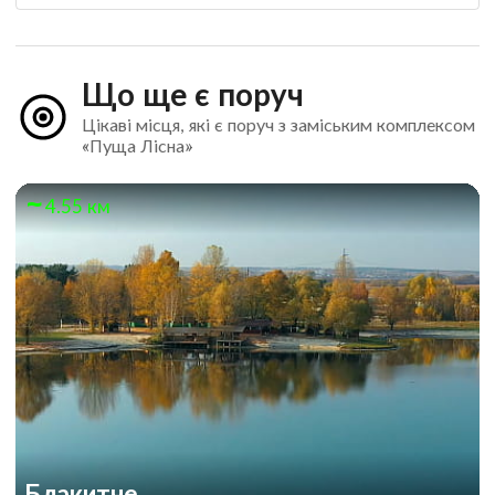
Що ще є поруч
Цікаві місця, які є поруч з заміським комплексом
«Пуща Лісна»
4.55 км
Блакитне