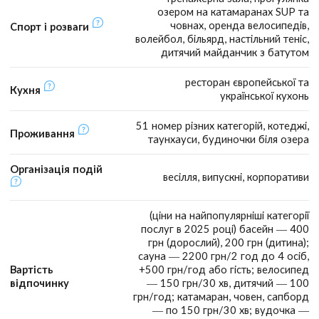
озером на катамаранах SUP та
човнах, оренда велосипедів,
Спорт і розваги
волейбол, більярд, настільний теніс,
дитячий майданчик з батутом
ресторан європейської та
Кухня
української кухонь
51 номер різних категорій, котеджі,
Проживання
таунхауси, будиночки біля озера
Організація подій
весілля, випускні, корпоративи
(ціни на найпопулярніші категорії
послуг в 2025 році) басейн — 400
грн (дорослий), 200 грн (дитина);
сауна — 2200 грн/2 год до 4 осіб,
Вартість
+500 грн/год або гість; велосипед
відпочинку
— 150 грн/30 хв, дитячий — 100
грн/год; катамаран, човен, сапборд
— по 150 грн/30 хв; вудочка —