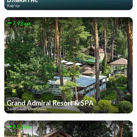
Кар'єр
7.93 км
Grand Admiral Resort & SPA
Заміський комплекс
8.52 км