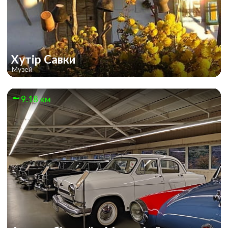
Хутір Савки
Музей
9.18 км