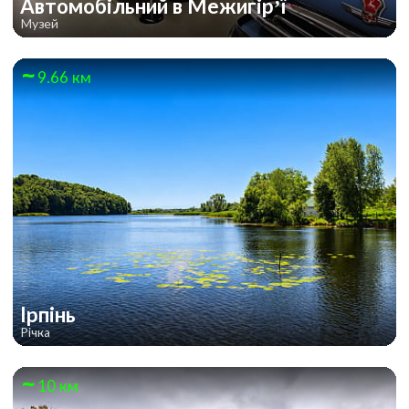
Автомобільний в Межигір’ї
Музей
9.66 км
Ірпінь
Річка
10 км