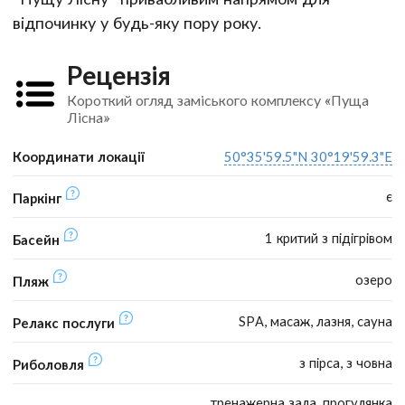
відпочинку у будь-яку пору року.
Рецензія
Короткий огляд заміського комплексу «Пуща
Лісна»
Координати локації
50°35'59.5"N 30°19'59.3"E
є
Паркінг
1 критий з підігрівом
Басейн
озеро
Пляж
SPA, масаж, лазня, сауна
Релакс послуги
з пірса, з човна
Риболовля
тренажерна зала, прогулянка