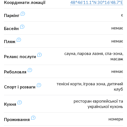
Координати локації
48°46'11.1"N 30°16'48.7"E
є
Паркінг
немає
Басейн
немає
Пляж
сауна, парова лазня, спа-зона,
Релакс послуги
масаж
немає
Риболовля
тенісні корти, ігрова зона, дитячий
Спорт і розваги
клуб
ресторан європейської та
Кухня
української кухонь
номери
Проживання