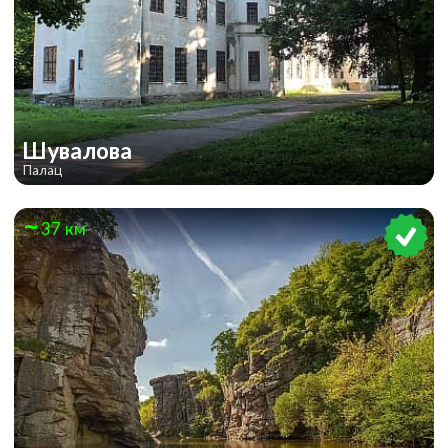
Шувалова
Палац
37 км