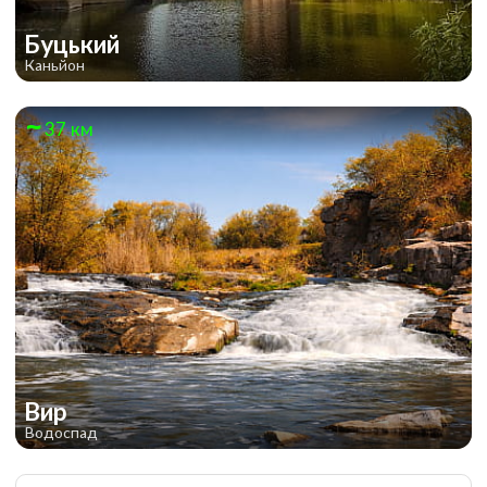
Буцький
Каньйон
37 км
Вир
Водоспад