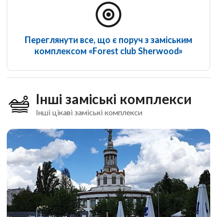
Переглянути все, що є поруч з заміським
комплексом «Forest club Sherwood»
Інші заміські комплекси
Інші цікаві заміські комплекси