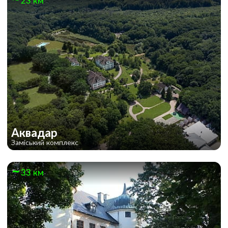
23 км
Аквадар
Заміський комплекс
33 км