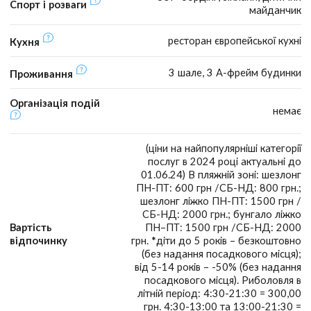
Спорт і розваги
майданчик
ресторан європейської кухні
Кухня
3 шале, 3 А-фрейм будинки
Проживання
Організація подій
немає
(ціни на найпопулярніші категорії
послуг в 2024 році актуальні до
01.06.24) В пляжній зоні: шезлонг
ПН-ПТ: 600 грн /СБ-НД: 800 грн.;
шезлонг ліжко ПН-ПТ: 1500 грн /
СБ-НД: 2000 грн.; бунгало ліжко
Вартість
ПН–ПТ: 1500 грн /СБ-НД: 2000
відпочинку
грн. *діти до 5 років – безкоштовно
(без надання посадкового місця);
від 5-14 років – -50% (без надання
посадкового місця). Риболовля в
літній період: 4:30-21:30 = 300,00
грн. 4:30-13:00 та 13:00-21:30 =