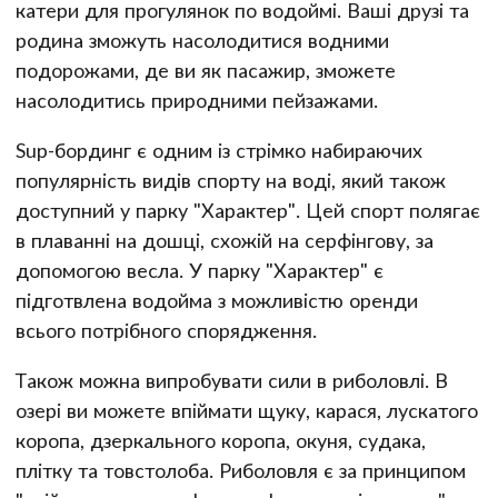
катери для прогулянок по водоймі. Ваші друзі та
родина зможуть насолодитися водними
подорожами, де ви як пасажир, зможете
насолодитись природними пейзажами.
Sup-бординг є одним із стрімко набираючих
популярність видів спорту на воді, який також
доступний у парку "Характер". Цей спорт полягає
в плаванні на дошці, схожій на серфінгову, за
допомогою весла. У парку "Характер" є
підготвлена водойма з можливістю оренди
всього потрібного спорядження.
Також можна випробувати сили в риболовлі. В
озері ви можете впіймати щуку, карася, лускатого
коропа, дзеркального коропа, окуня, судака,
плітку та товстолоба. Риболовля є за принципом