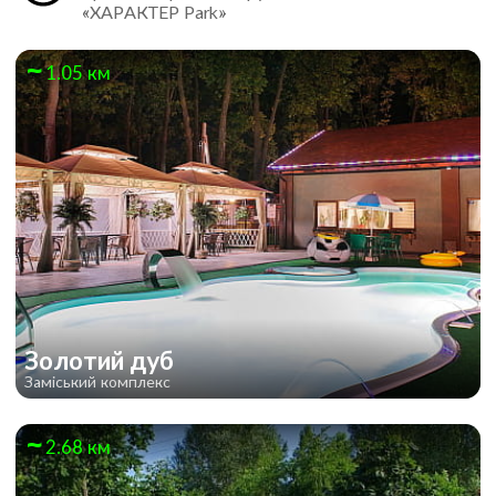
«ХАРАКТЕР Park»
1.05 км
Золотий дуб
Заміський комплекс
2.68 км