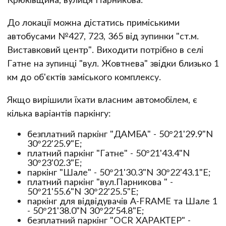
До локації можна дістатись приміськими
автобусами №427, 723, 365 від зупинки "ст.м.
Виставковий центр". Виходити потрібно в селі
Гатне на зупинці "вул. Жовтнева" звідки близько 1
км до об'єктів заміського комплексу.
Якщо вирішили їхати власним автомобілем, є
кілька варіантів паркінгу:
безплатний паркінг "ДАМБА" - 50°21'29.9"N
30°22'25.9"E;
платний паркінг "Гатне" - 50°21'43.4"N
30°23'02.3"E;
паркінг "Шале" - 50°21'30.3"N 30°22'43.1"E;
платний паркінг "вул.Парникова " -
50°21'55.6"N 30°22'25.5"E;
паркінг для відвідувачів A-FRAME та Шале 1
- 50°21'38.0"N 30°22'54.8"E;
безплатний паркінг "OCR ХАРАКТЕР" -