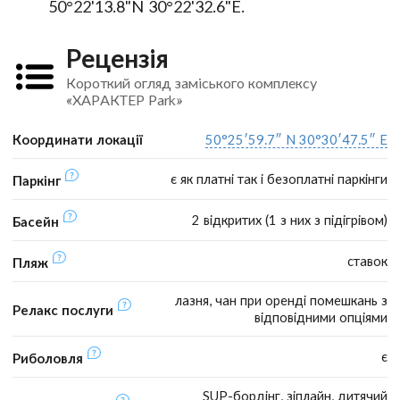
50°22'13.8"N 30°22'32.6"E.
Рецензія
Короткий огляд заміського комплексу
«ХАРАКТЕР Park»
Координати локації
50°25′59.7″ N 30°30′47.5″ E
є як платні так і безоплатні паркінги
Паркінг
2 відкритих (1 з них з підігрівом)
Басейн
ставок
Пляж
лазня, чан при оренді помешкань з
Релакс послуги
відповідними опціями
є
Риболовля
SUP-бордінг, зіплайн, дитячий