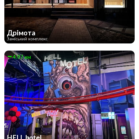
Дрімота
Заміський комплекс
4.97 км
HELL hotel