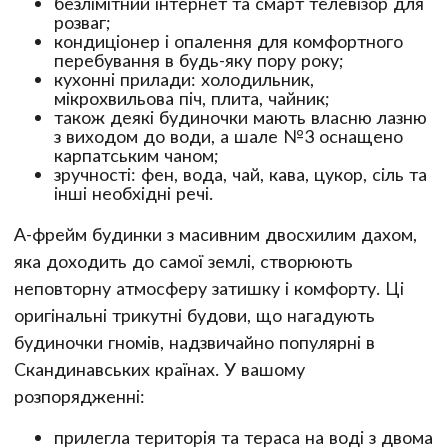
безлімітний інтернет та смарт телевізор для
розваг;
кондиціонер і опалення для комфортного
перебування в будь-яку пору року;
кухонні прилади: холодильник,
мікрохвильова піч, плита, чайник;
також деякі будиночки мають власню лазню
з виходом до води, а шале №3 оснащено
карпатським чаном;
зручності: фен, вода, чай, кава, цукор, сіль та
інші необхідні речі.
А-фрейм будинки з масивним двосхилим дахом,
яка доходить до самої землі, створюють
неповторну атмосферу затишку і комфорту. Ці
оригінальні трикутні будови, що нагадують
будиночки гномів, надзвичайно популярні в
Скандинавських країнах. У вашому
розпорядженні:
прилегла територія та тераса на воді з двома