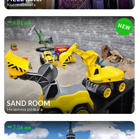
Квест-кімната
6.01 км
SAND ROOM
Незвична розвага
7.06 км