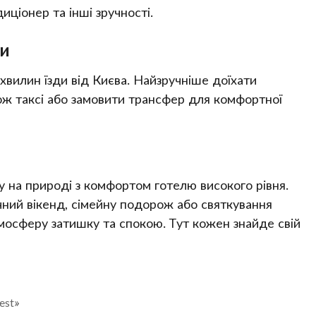
диціонер та інші зручності.
ти
хвилин їзди від Києва. Найзручніше доїхати
ож таксі або замовити трансфер для комфортної
 на природі з комфортом готелю високого рівня.
чний вікенд, сімейну подорож або святкування
тмосферу затишку та спокою. Тут кожен знайде свій
est»