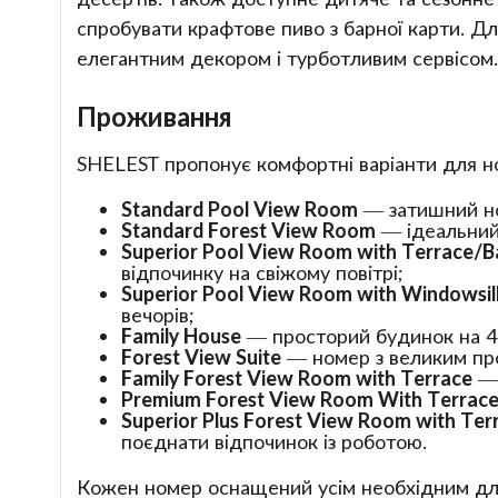
спробувати крафтове пиво з барної карти. Дл
елегантним декором і турботливим сервісом.
Проживання
SHELEST пропонує комфортні варіанти для ноч
Standard Pool View Room
— затишний но
Standard Forest View Room
— ідеальний 
Superior Pool View Room with Terrace/B
відпочинку на свіжому повітрі;
Superior Pool View Room with Windowsil
вечорів;
Family House
— просторий будинок на 4 
Forest View Suite
— номер з великим пр
Family Forest View Room with Terrace
— 
Premium Forest View Room With Terrace
Superior Plus Forest View Room with Ter
поєднати відпочинок із роботою.
Кожен номер оснащений усім необхідним для 