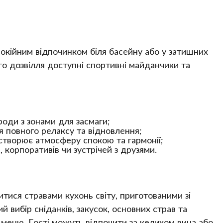
окійним відпочинком біля басейну або у затишних
го дозвілля доступні спортивні майданчики та
оди з зонами для засмаги;
я повного релаксу та відновлення;
створює атмосферу спокою та гармонії;
 корпоративів чи зустрічей з друзями.
ися стравами кухонь світу, приготованими зі
й вибір сніданків, закусок, основних страв та
 меню. Гості можуть відпочити за келихом вина або