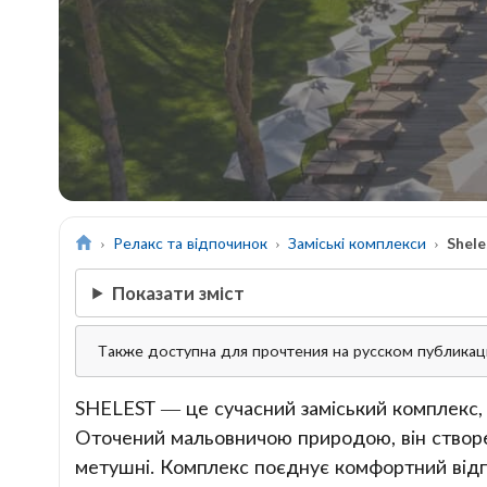
Релакс та відпочинок
Заміські комплекси
Shele
Показати зміст
Также доступна для прочтения на русском публика
SHELEST — це сучасний заміський комплекс, 
Оточений мальовничою природою, він створен
метушні. Комплекс поєднує комфортний відпо