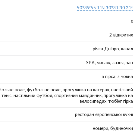
50°39'55.1"N 30°31'30.2"E
є
2 відкритих
річка Дніпро, канал
SPA, масаж, лазня, чан
з пірса, з човна
ольне поле, футбольне поле, прогулянка на катерах, настільний
теніс, настільний футбол, спортивний майданчик, прогулянка на
велосипедах, тюбінг гірка
ресторан європейської кухні
номери, будиночки