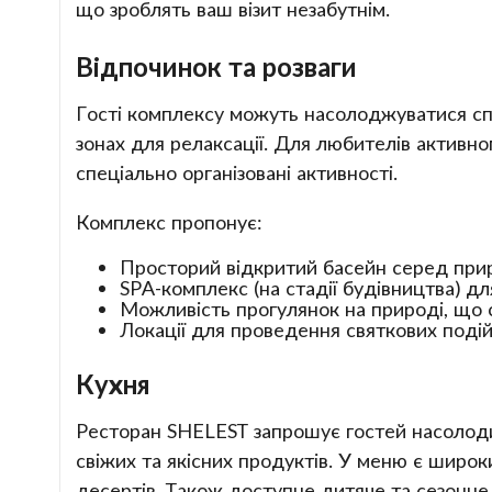
що зроблять ваш візит незабутнім.
Відпочинок та розваги
Гості комплексу можуть насолоджуватися сп
зонах для релаксації. Для любителів активно
спеціально організовані активності.
Комплекс пропонує:
Просторий відкритий басейн серед прир
SPA-комплекс (на стадії будівництва) дл
Можливість прогулянок на природі, що 
Локації для проведення святкових подій,
Кухня
Ресторан SHELEST запрошує гостей насолодит
свіжих та якісних продуктів. У меню є широки
десертів. Також доступне дитяче та сезонне