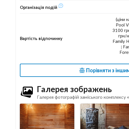
Організація подій
(ціни 
Pool V
3100 грн
грн/н
Вартість відпочинку
Family H
| Fa
Fore
Порівняти з інши
Галерея зображень
Галерея фотографій заміського комплексу «