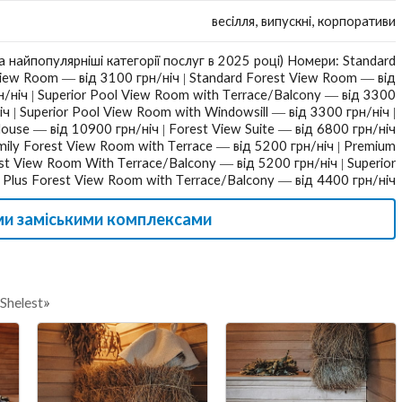
весілля, випускні, корпоративи
на найпопулярніші категорії послуг в 2025 році) Номери: Standard
iew Room — від 3100 грн/ніч | Standard Forest View Room — від
/ніч | Superior Pool View Room with Terrace/Balcony — від 3300
іч | Superior Pool View Room with Windowsill — від 3300 грн/ніч |
ouse — від 10900 грн/ніч | Forest View Suite — від 6800 грн/ніч
mily Forest View Room with Terrace — від 5200 грн/ніч | Premium
st View Room With Terrace/Balcony — від 5200 грн/ніч | Superior
Plus Forest View Room with Terrace/Balcony — від 4400 грн/ніч
ми заміськими комплексами
Shelest»