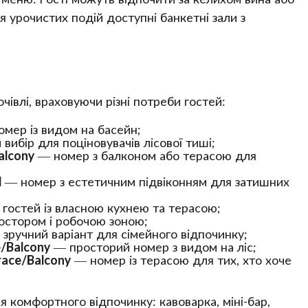
я урочистих подій доступні банкетні зали з
івлі, враховуючи різні потреби гостей:
мер із видом на басейн;
вибір для поціновувачів лісової тиші;
alcony
— номер з балконом або терасою для
l
— номер з естетичним підвіконням для затишних
гостей із власною кухнею та терасою;
остором і робочою зоною;
зручний варіант для сімейного відпочинку;
/Balcony
— просторий номер з видом на ліс;
race/Balcony
— номер із терасою для тих, хто хоче
комфортного відпочинку: кавоварка, міні-бар,