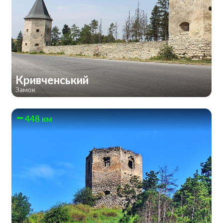
Кривченський
Замок
448 км