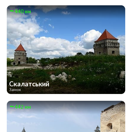
440 км
Скалатський
Замок
442 км