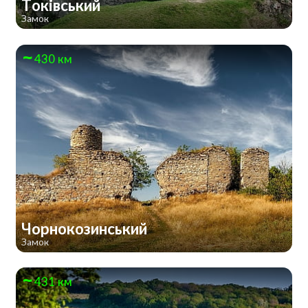
Токівський
Замок
430 км
Чорнокозинський
Замок
431 км