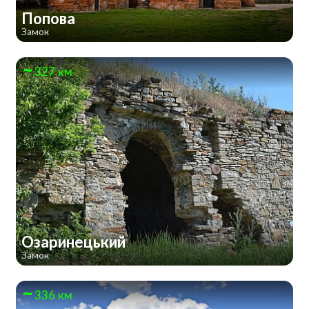
Попова
Замок
327 км
Озаринецький
Замок
336 км