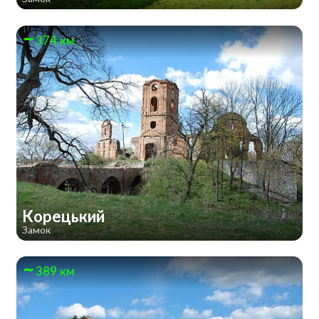
374 км
Корецький
Замок
389 км