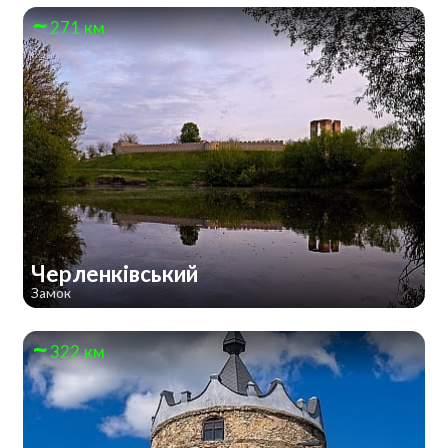
271 км
Черленківський
Замок
322 км