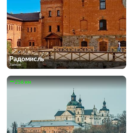
Радомисль
Замок
256 км