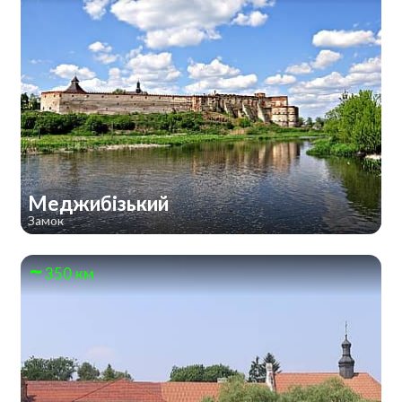
Меджибізький
Замок
350 км