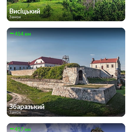
Висіцький
Замок
454 км
Збаразький
Замок
457 км