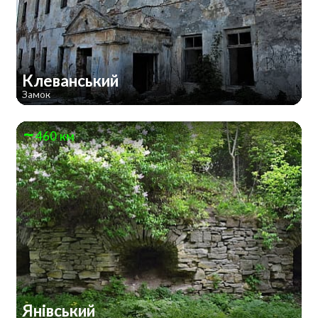
Клеванський
Замок
460 км
Янівський