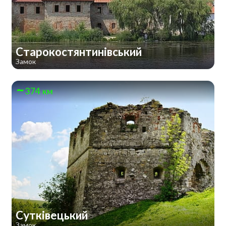
Старокостянтинівський
Замок
374 км
Сутківецький
Замок