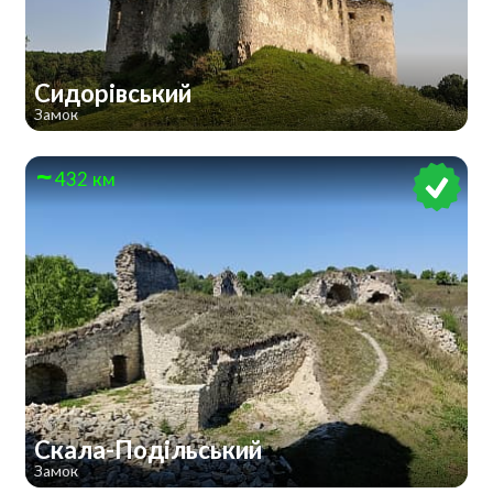
Сидорівський
Замок
432 км
Скала-Подільський
Замок