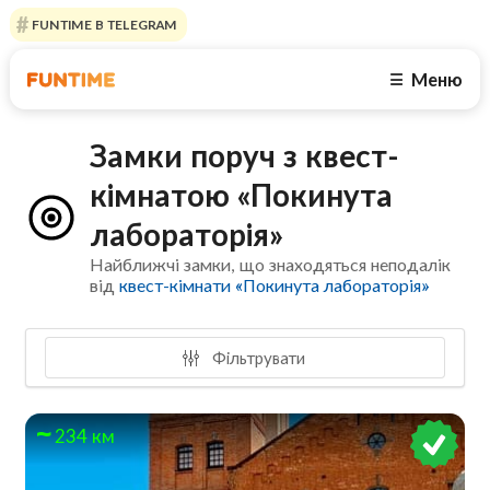
FUNTIME В TELEGRAM
Меню
☰
Замки поруч з квест-
кімнатою «Покинута
лабораторія»
Найближчі замки, що знаходяться неподалік
від
квест-кімнати «Покинута лабораторія»
Фільтрувати
234 км