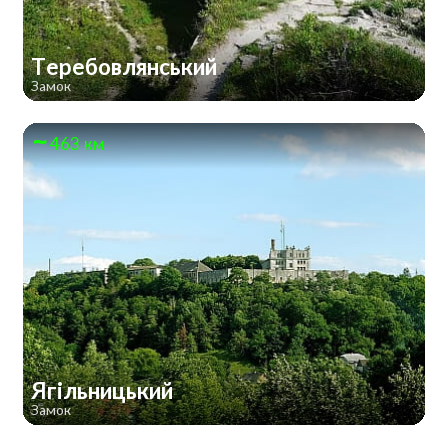
Теребовлянський
Замок
463 км
Ягільницький
Замок