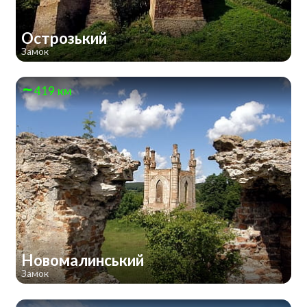
Острозький
Замок
419 км
Новомалинський
Замок