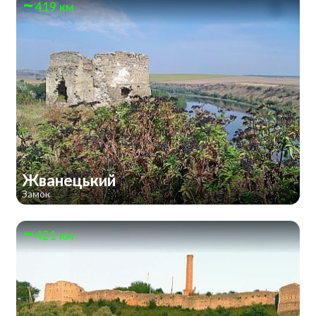
419 км
Жванецький
Замок
421 км