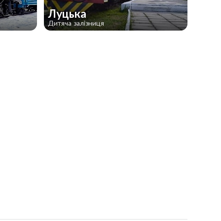
Луцька
Дитяча залізниця