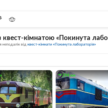
 з квест-кімнатою «Покинута лабо
я неподалік від
квест-кімнати «Покинута лабораторія»
м
294 км