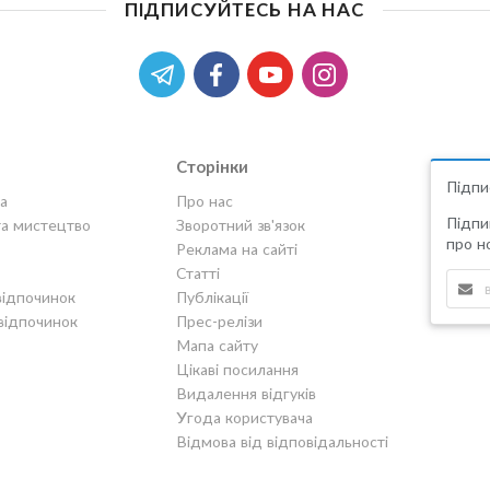
ПІДПИСУЙТЕСЬ НА НАС
Сторінки
Підпи
а
Про нас
Підпи
та мистецтво
Зворотний зв'язок
про но
Реклама на сайті
Статті
відпочинок
Публікації
відпочинок
Прес-релізи
Мапа сайту
Цікаві посилання
Видалення відгуків
Угода користувача
Відмова від відповідальності