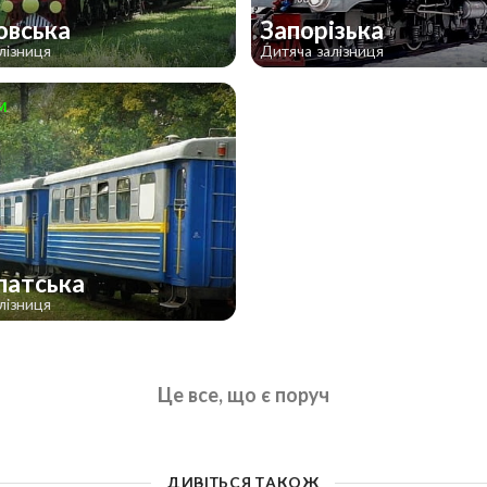
овська
Запорізька
лізниця
Дитяча залізниця
м
патська
лізниця
Це все, що є поруч
ДИВІТЬСЯ ТАКОЖ