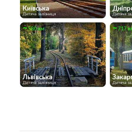
Київська
Дніпр
Дитяча залізниця
Дитяча за
580 км
717 к
Львівська
Закар
Дитяча залізниця
Дитяча за