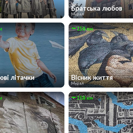
и
Братська любов
Мурал
м
158 км
ові літачки
Вісник життя
Мурал
м
158 км