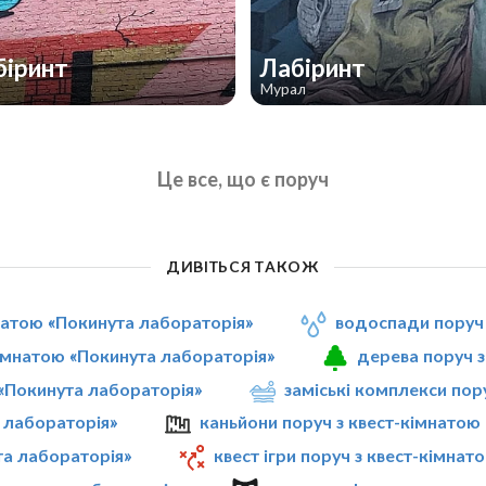
біринт
Лабіринт
Мурал
Це все, що є поруч
ДИВІТЬСЯ ТАКОЖ
мнатою «Покинута лабораторія»
водоспади поруч 
кімнатою «Покинута лабораторія»
дерева поруч з
 «Покинута лабораторія»
заміські комплекси пор
 лабораторія»
каньйони поруч з квест-кімнатою
та лабораторія»
квест ігри поруч з квест-кімна