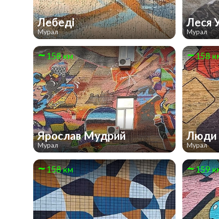
Лебеді
Леся 
Мурал
Мурал
158 км
158 к
Ярослав Мудрий
Люди 
Мурал
Мурал
158 км
159 к