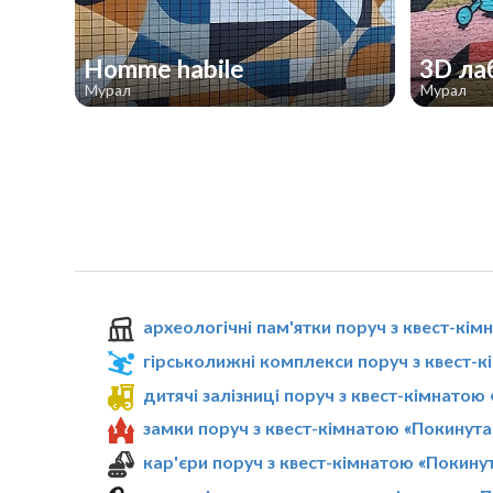
Homme habile
3D ла
Мурал
Мурал
археологічні пам'ятки поруч з квест-кі
гірськолижні комплекси поруч з квест-
дитячі залізниці поруч з квест-кімнатою
замки поруч з квест-кімнатою «Покинута
кар'єри поруч з квест-кімнатою «Покину