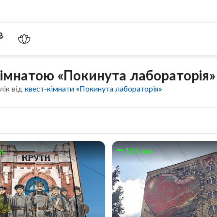
кімнатою «Покинута лабораторія»
лік від
квест-кімнати «Покинута лабораторія»
м
155 км