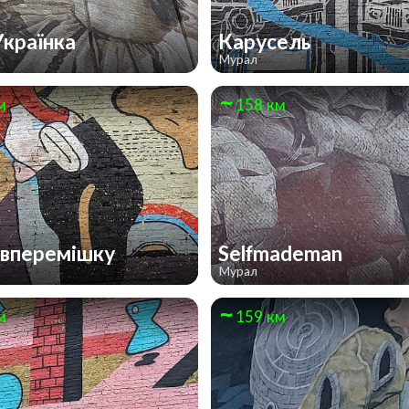
Українка
Карусель
Мурал
м
158 км
вперемішку
Selfmademan
Мурал
м
159 км