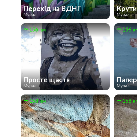
Перехід на ВДНГ
Крут
Мурал
Мурал
156 км
156 к
Просте щастя
Папер
Мурал
Мурал
158 км
158 к