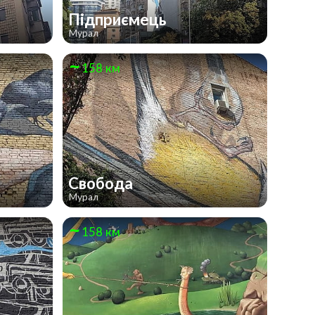
Підприємець
Мурал
158 км
Свобода
Мурал
158 км