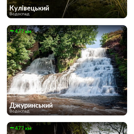
Кулівецький
Водоспад
477 км
Джуринський
Водоспад
477 км