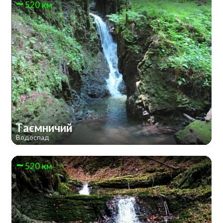
520 км
Таємничий
Водоспад
520 км