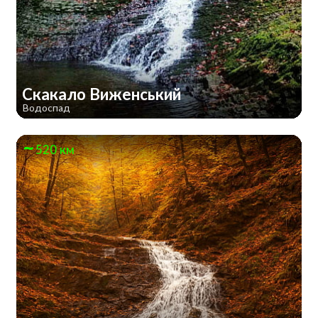
Скакало Виженський
Водоспад
520 км