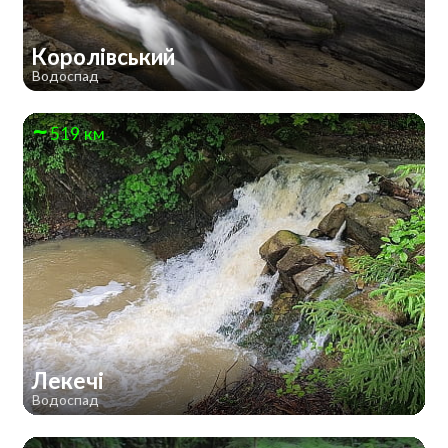
Королівський
Водоспад
519 км
Лекечі
Водоспад