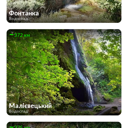
Фонтанка
Водоспад
372 км
Малієвецький
Водоспад
375 км