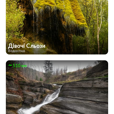
Дівочі Сльози
Водоспад
510 км