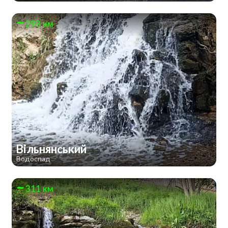
293 км
Вільнянський
Водоспад
311 км