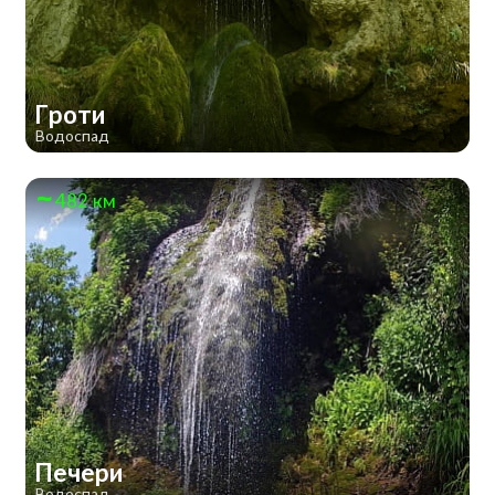
Гроти
Водоспад
482 км
Печери
Водоспад