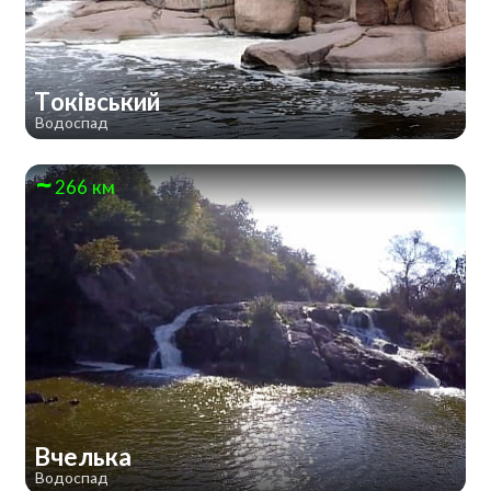
Токівський
Водоспад
266 км
Вчелька
Водоспад