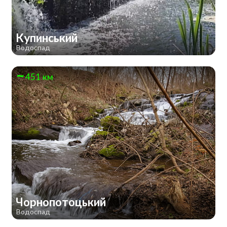
Купинський
Водоспад
451 км
Чорнопотоцький
Водоспад