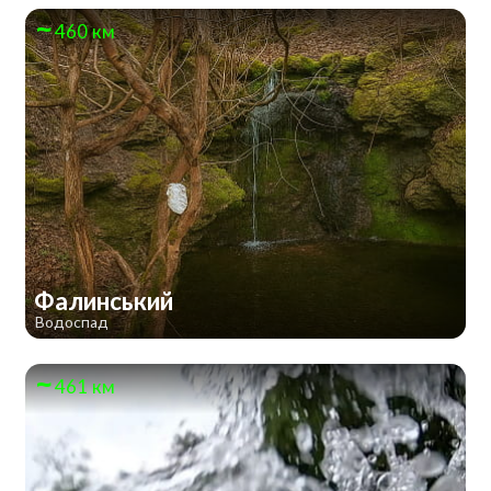
460 км
Фалинський
Водоспад
461 км