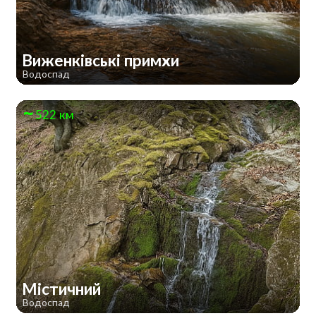
Виженківські примхи
Водоспад
522 км
Містичний
Водоспад