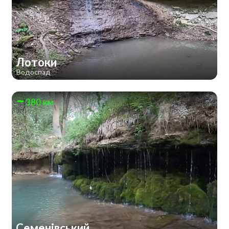
Лотоки
Водоспад
380 км
Семенівський