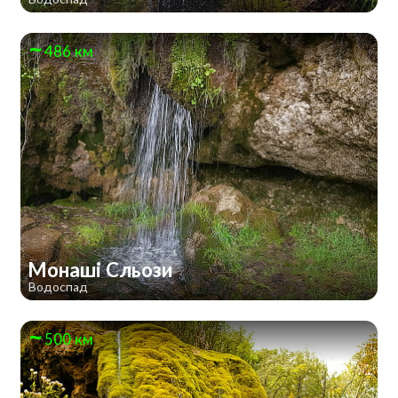
486 км
Монаші Сльози
Водоспад
500 км