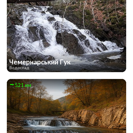
Чемернарський Гук
Водоспад
521 км