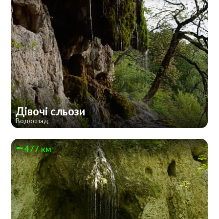
Дівочі сльози
Водоспад
477 км