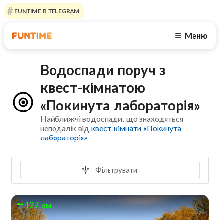
FUNTIME В TELEGRAM
Меню
☰
Водоспади поруч з
квест-кімнатою
«Покинута лабораторія»
Найближчі водоспади, що знаходяться
неподалік від
квест-кімнати «Покинута
лабораторія»
Фільтрувати
127 км