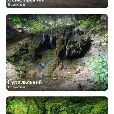
Водоспад
380 км
Ґуральський
Водоспад
397 км