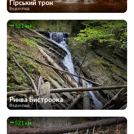
Гірський трон
Водоспад
521 км
Ринва Бистроока
Водоспад
521 км