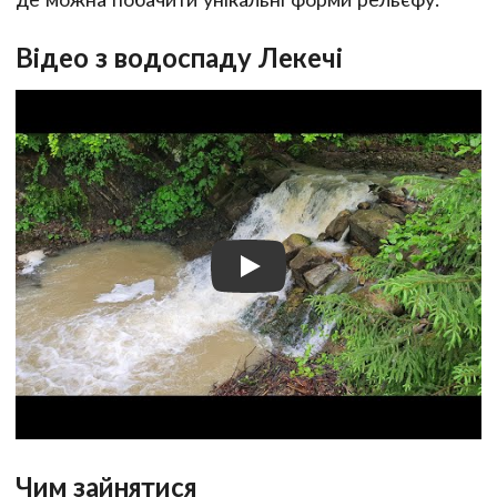
Відео з водоспаду Лекечі
Чим зайнятися