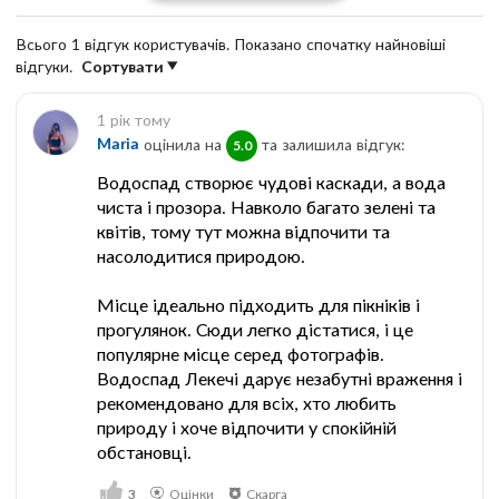
Всього 1 відгук користувачів. Показано спочатку найновіші
відгуки.
Сортувати
1 рік тому
Maria
оцінила на
та залишила відгук:
5.0
Водоспад створює чудові каскади, а вода
чиста і прозора. Навколо багато зелені та
квітів, тому тут можна відпочити та
насолодитися природою.
Місце ідеально підходить для пікніків і
прогулянок. Сюди легко дістатися, і це
популярне місце серед фотографів.
Водоспад Лекечі дарує незабутні враження і
рекомендовано для всіх, хто любить
природу і хоче відпочити у спокійній
обстановці.
3
Оцінки
Скарга