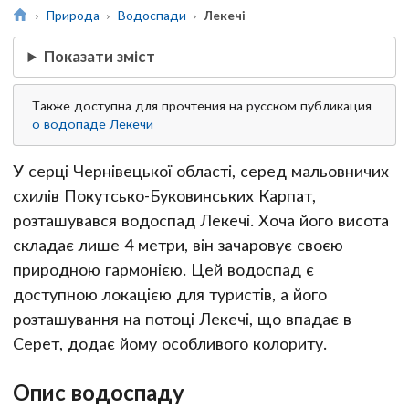
Природа
Водоспади
Лекечі
Показати зміст
Также доступна для прочтения на русском публикация
о водопаде Лекечи
У серці Чернівецької області, серед мальовничих
схилів Покутсько-Буковинських Карпат,
розташувався водоспад Лекечі. Хоча його висота
складає лише 4 метри, він зачаровує своєю
природною гармонією. Цей водоспад є
доступною локацією для туристів, а його
розташування на потоці Лекечі, що впадає в
Серет, додає йому особливого колориту.
Опис водоспаду