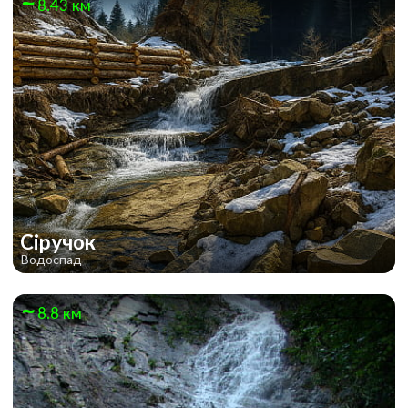
8.43 км
Сіручок
Водоспад
8.8 км