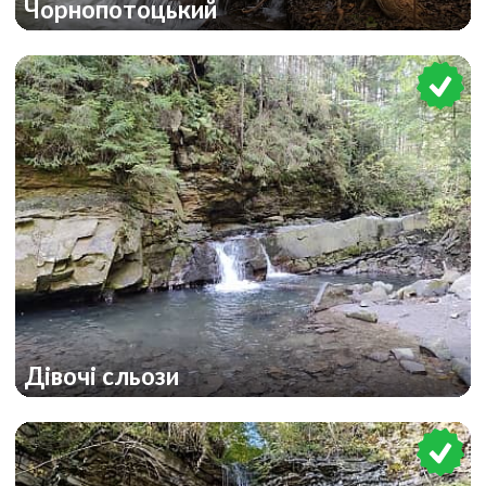
Чорнопотоцький
Дівочі сльози