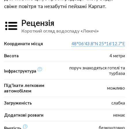
свіже повітря та незабутні пейзажі Карпат.
Рецензія
Короткий огляд водоспаду «Лекечі»
Координати місця
48°06'43.8"N 25°16'12.7"E
Висота
4 метри
поруч знаходяться готелі та
Інфраструктура
турбаза
Під'їхати легковим
можливо
автомобілем
Загруженість
слабка
Додаткові розваги
немає
безкоштовно
Вартість