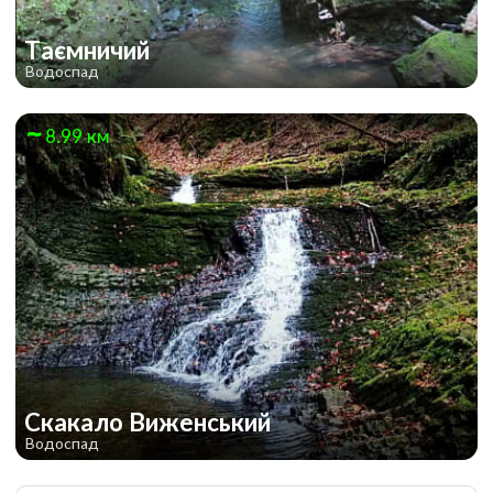
Таємничий
Водоспад
8.99 км
Скакало Виженський
Водоспад