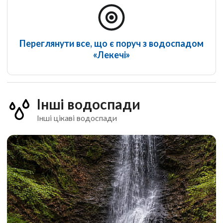
Переглянути все, що є поруч з водоспадом
«Лекечі»
Інші водоспади
Інші цікаві водоспади