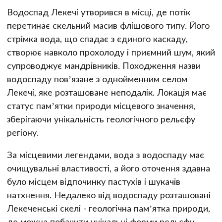
Водоспад Лекечі утворився в місці, де потік
перетинає скельний масив флішового типу. Його
стрімка вода, що спадає з єдиного каскаду,
створює навколо прохолоду і приємний шум, який
супроводжує мандрівників. Походження назви
водоспаду пов’язане з однойменним селом
Лекечі, яке розташоване неподалік. Локація має
статус пам’ятки природи місцевого значення,
зберігаючи унікальність геологічного рельєфу
регіону.
За місцевими легендами, вода з водоспаду має
очищувальні властивості, а його оточення здавна
було місцем відпочинку пастухів і шукачів
натхнення. Недалеко від водоспаду розташовані
Лекеченські скелі - геологічна пам’ятка природи,
де можна побачити унікальні форми рельєфу.