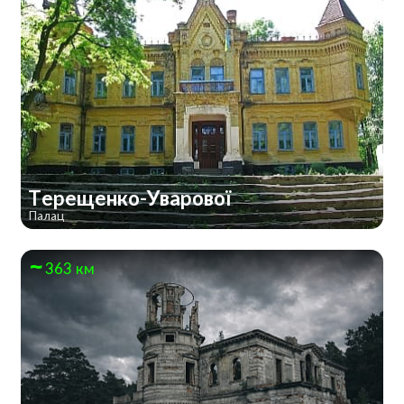
Терещенко-Уварової
Палац
363 км