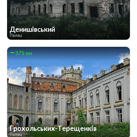
Денишівський
Палац
375 км
Грохольських-Терещенків
Палац