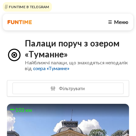
FUNTIME В TELEGRAM
Меню
☰
Палаци поруч з озером
«Туманне»
Найближчі палаци, що знаходяться неподалік
від
озера «Туманне»
Фільтрувати
103 км