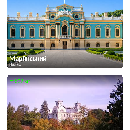
Маріїнський
Палац
509 км