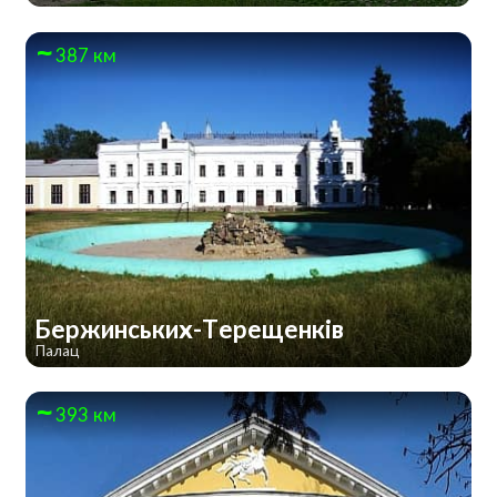
387 км
Бержинських-Терещенків
Палац
393 км