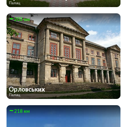
Палац
203 км
Орловських
Палац
218 км