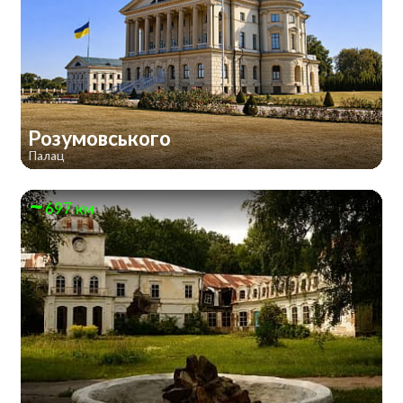
Розумовського
Палац
697 км