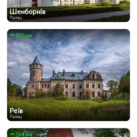
Шенборнів
Палац
150 км
Реїв
Палац
164 км