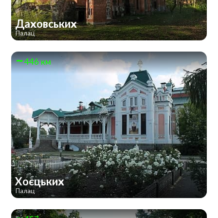
Даховських
Палац
446 км
Хоєцьких
Палац