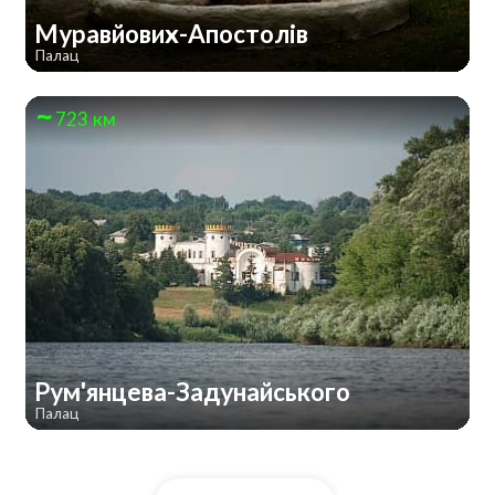
Муравйових-Апостолів
Палац
723 км
Рум'янцева-Задунайського
Палац