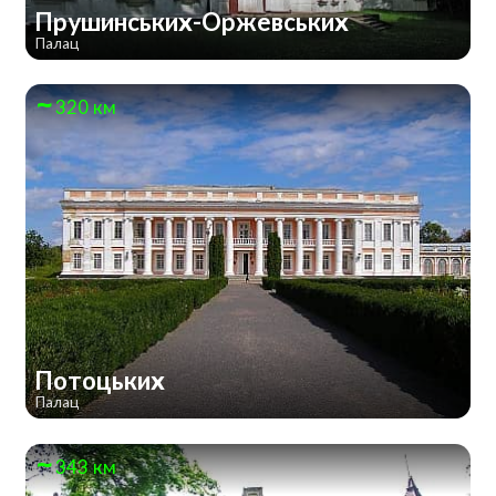
Прушинських-Оржевських
Палац
320 км
Потоцьких
Палац
343 км