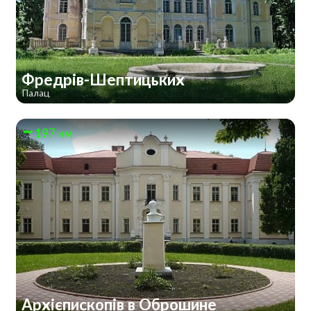
Фредрів-Шептицьких
Палац
197 км
Архієпископів в Оброшине