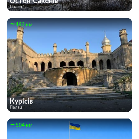
Остен-Сакенів
Палац
492 км
Курісів
Палац
504 км