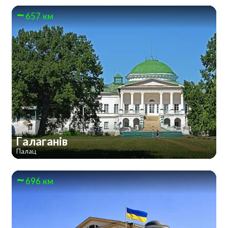
657 км
Галаганів
Палац
696 км