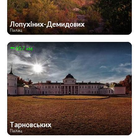
Лопухіних-Демидових
Палац
657 км
Тарновських
Палац