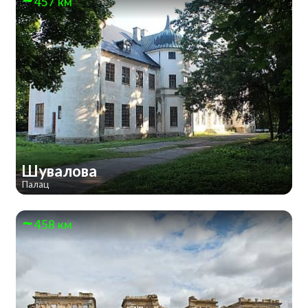
457 км
Шувалова
Палац
458 км