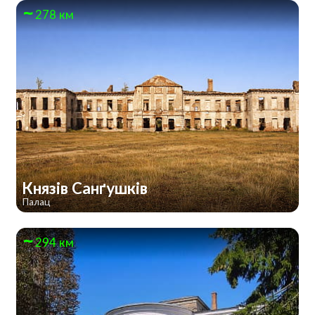
278 км
Князів Санґушків
Палац
294 км