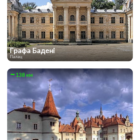
Графа Бадені
Палац
138 км