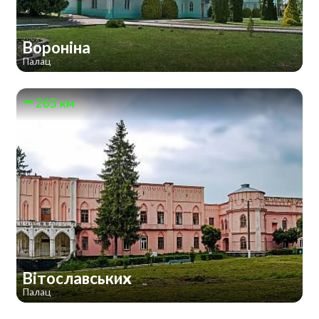
Вороніна
Палац
265 км
Вітославських
Палац