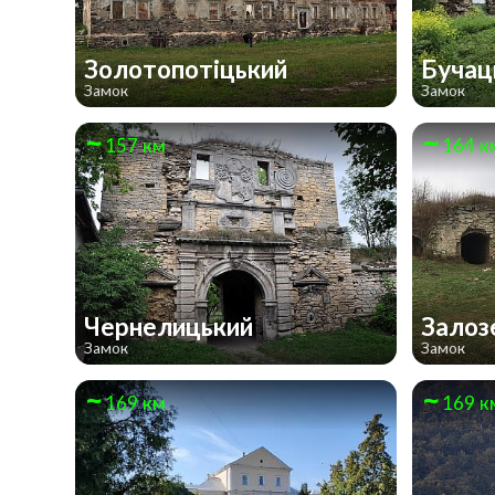
Золотопотіцький
Бучац
Замок
Замок
157 км
164 к
Чернелицький
Залоз
Замок
Замок
169 км
169 к