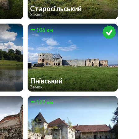
Старосільський
Замок
106 км
Пнівський
Замок
127 км