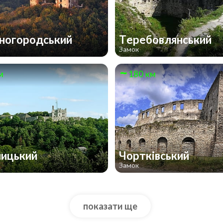
ногородський
Теребовлянський
Замок
м
180 км
ницький
Чортківський
Замок
показати ще