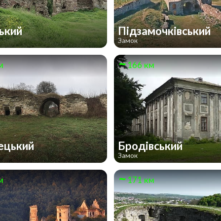
ький
Підзамочківський
Замок
м
166 км
ецький
Бродівський
Замок
м
171 км