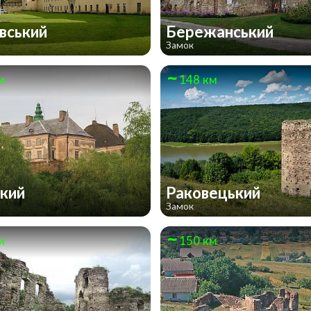
вський
Бережанський
Замок
м
148 км
ький
Раковецький
Замок
м
150 км