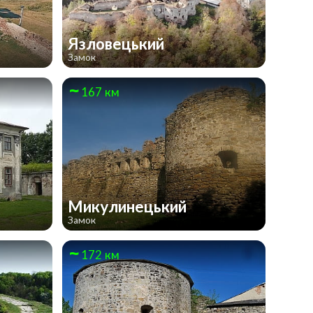
Язловецький
Замок
167 км
Микулинецький
Замок
172 км