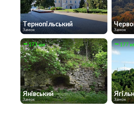
Тернопільський
Черво
Замок
Замок
173 км
177 к
Янівський
Ягіль
Замок
Замок