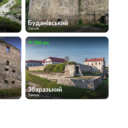
Буданівський
Замок
186 км
Збаразький
Замок