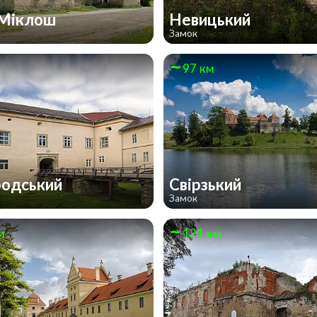
-Міклош
Невицький
Замок
97 км
родський
Свірзький
Замок
м
121 км