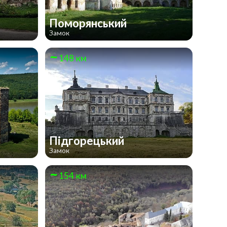
Поморянський
Замок
148 км
Підгорецький
Замок
154 км