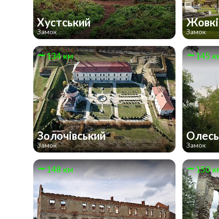
Хустський
Жовкі
Замок
Замок
134 км
145 к
Золочівський
Олес
Замок
Замок
148 км
150 к