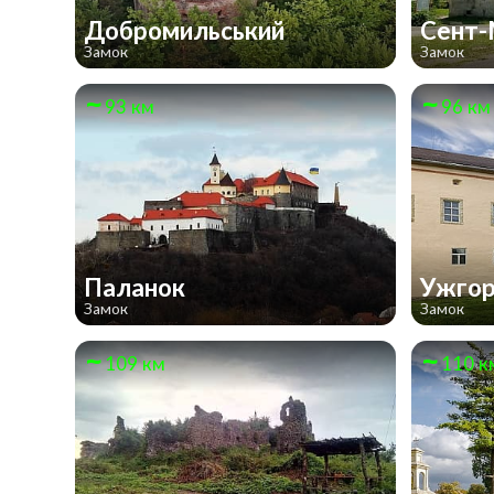
Добромильський
Сент
Замок
Замок
93 км
96 км
Паланок
Ужго
Замок
Замок
109 км
110 к