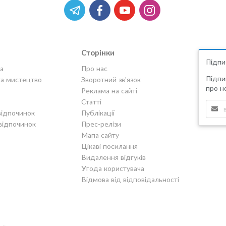
Сторінки
Підпи
а
Про нас
Підпи
та мистецтво
Зворотний зв'язок
про но
Реклама на сайті
Статті
відпочинок
Публікації
відпочинок
Прес-релізи
Мапа сайту
Цікаві посилання
Видалення відгуків
Угода користувача
Відмова від відповідальності