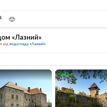
дом «Лазний»
ік від
водоспаду «Лазний»
86 км