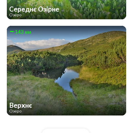
Середнє Озірне
Озеро
143 км
Верхнє
Озеро