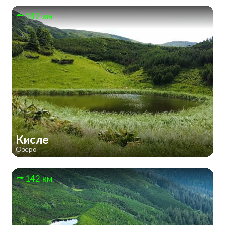
142 км
Кисле
Озеро
142 км