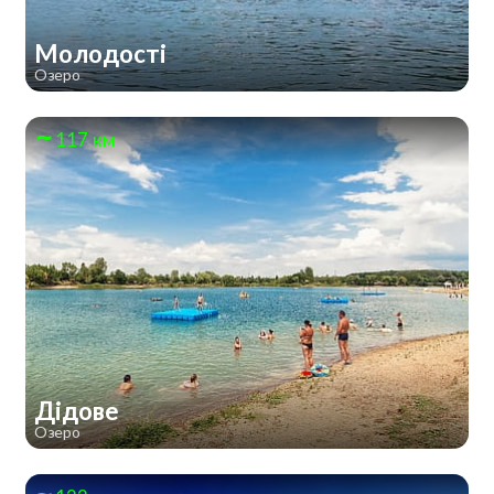
Молодості
Озеро
117 км
Дідове
Озеро