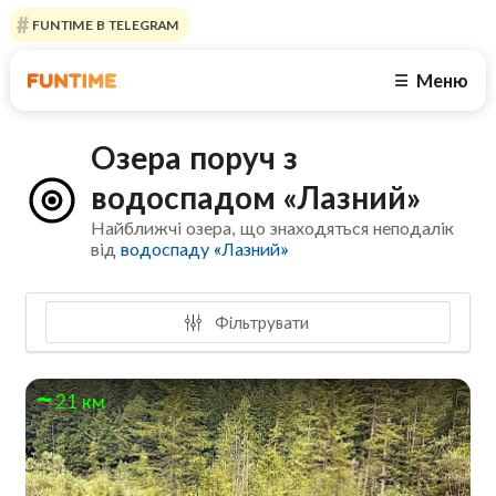
FUNTIME В TELEGRAM
Меню
☰
Озера поруч з
водоспадом «Лазний»
Найближчі озера, що знаходяться неподалік
від
водоспаду «Лазний»
Фільтрувати
21 км