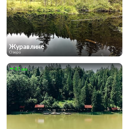
Журавлине
Озеро
47 км