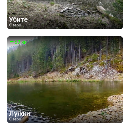
Убите
Озеро
69 км
Лужки
Озеро