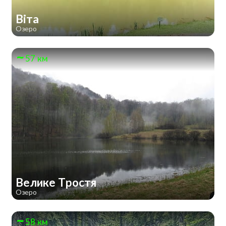
Віта
Озеро
57 км
Велике Тростя
Озеро
58 км