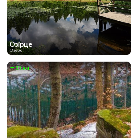
Озірце
Озеро
81 км