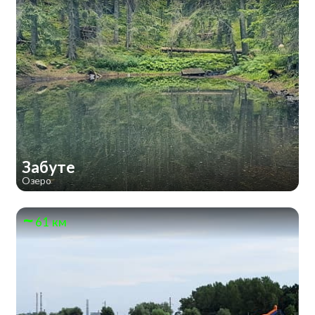
Забуте
Озеро
61 км