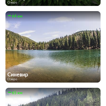
Озеро
64 км
Синевир
Озеро
65 км