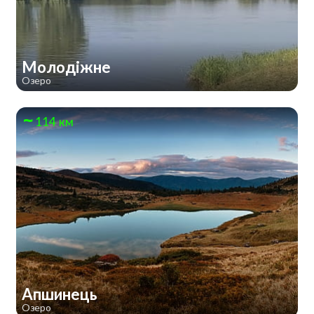
Молодіжне
Озеро
114 км
Апшинець
Озеро