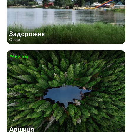
Задорожнє
Озеро
62 км
Аршиця