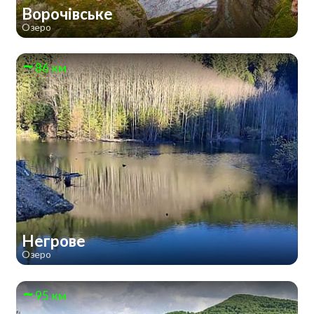
Ворочівське
Озеро
86 км
Негрове
Озеро
95 км