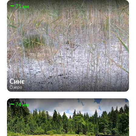
71 км
Синє
Озеро
74 км