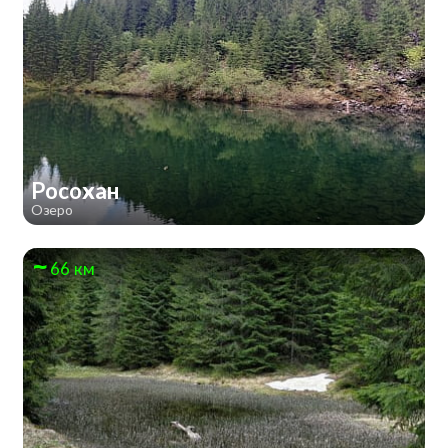
Росохан
Озеро
66 км