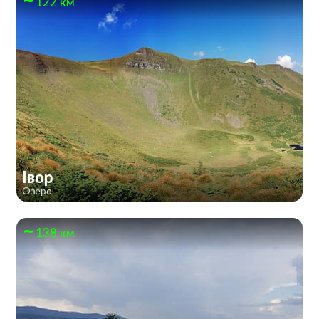
122 км
Івор
Озеро
138 км