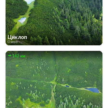
Циклоп
Озеро
142 км