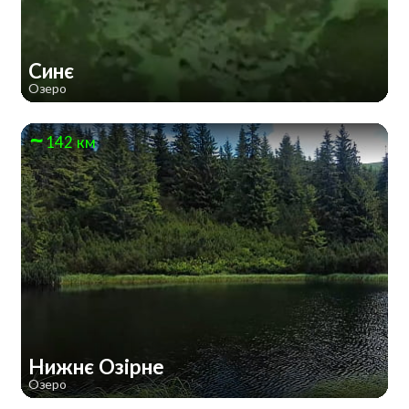
Синє
Озеро
142 км
Нижнє Озірне
Озеро