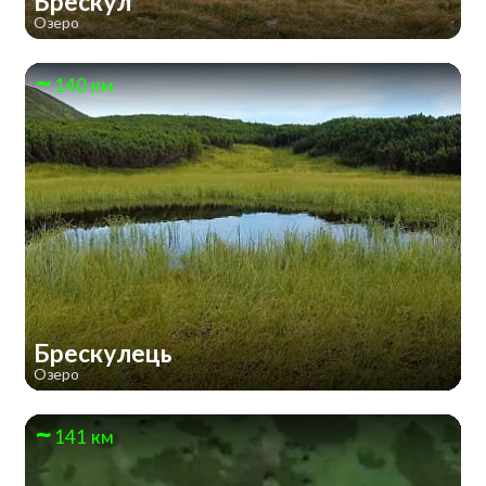
Брескул
Озеро
140 км
Брескулeць
Озеро
141 км