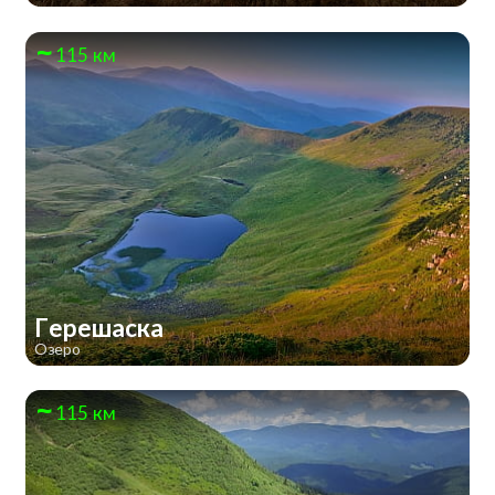
115 км
Герешаска
Озеро
115 км