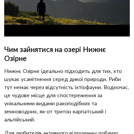
Чим зайнятися на озері Нижнє
Озірне
Нижнє Озірне ідеально підходить для тих, хто
шукає усамітнення серед дикої природи. Риби
тут немає через відсутність іхтіофауни. Водночас,
це чудове місце для спостереження за
унікальними видами ракоподібних та
земноводних, як-от тритон карпатський і
альпійський.
Для любителів активного відпочинку поблизу