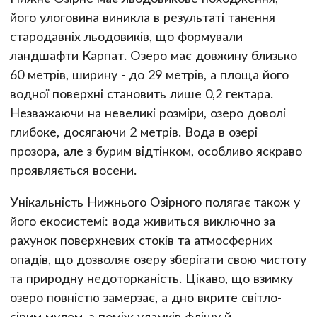
його улоговина виникла в результаті танення
стародавніх льодовиків, що формували
ландшафти Карпат. Озеро має довжину близько
60 метрів, ширину - до 29 метрів, а площа його
водної поверхні становить лише 0,2 гектара.
Незважаючи на невеликі розміри, озеро доволі
глибоке, досягаючи 2 метрів. Вода в озері
прозора, але з бурим відтінком, особливо яскраво
проявляється восени.
Унікальність Нижнього Озірного полягає також у
його екосистемі: вода живиться виключно за
рахунок поверхневих стоків та атмосферних
опадів, що дозволяє озеру зберігати свою чистоту
та природну недоторканість. Цікаво, що взимку
озеро повністю замерзає, а дно вкрите світло-
сірим мулом, з-поміж уламків флішу й