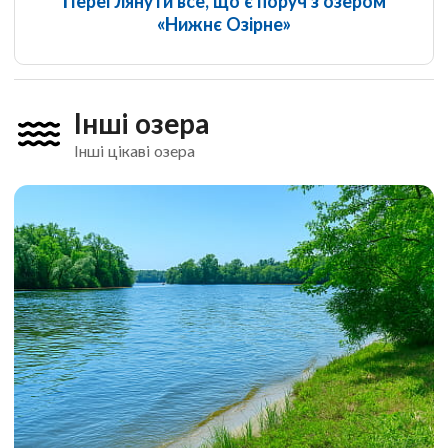
Переглянути все, що є поруч з озером
«Нижнє Озірне»
Інші озера
Інші цікаві озера