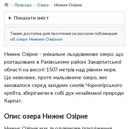
Природа
Озера
Нижнє Озірне
Показати зміст
Также доступна для прочтения на русском публикация
об озере Нижнее Озерное
Нижнє Озірне - унікальне льодовикове озеро, що
розташоване в Рахівському районі Закарпатської
області на висоті 1507 метрів над рівнем моря.
Це невелике, проте мальовниче озеро, яке
заховалося серед західних схилів Чорногірського
хребта, зберігаючи в собі дух незайманої природи
Карпат.
Опис озера Нижнє Озірне
Нижнє Озірне має льодовикове походження,