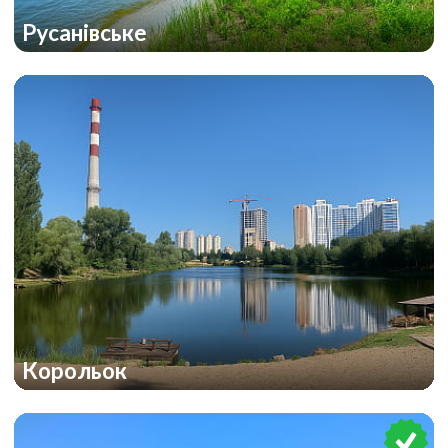
Русанівське
Корольок