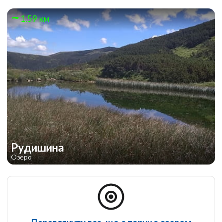
1.59 км
Рудишина
Озеро