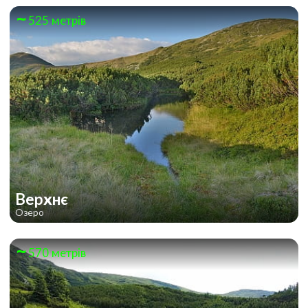
525 метрів
Верхнє
Озеро
570 метрів