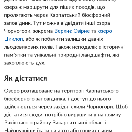
озера є маршрути для піших походів, що
пролягають через Карпатський біосферний
заповідник. Тут можна відвідати інші озера
Чорногори, зокрема
Верхнє Озірне
та
озеро
Циклоп
, або ж побачити залишки давніх
льодовикових полів. Також неподалік є історичні
пам’ятки та унікальні природні ландшафти, які
захоплюють дух.
Як дістатися
Озеро розташоване на території Карпатського
біосферного заповідника, і доступ до нього
здійснюється через західні схили Чорногори. Щоб
дістатися сюди, потрібно вирушити в напрямку
Рахівського району Закарпатської області.
Найзручніше їхати на авто або громадським