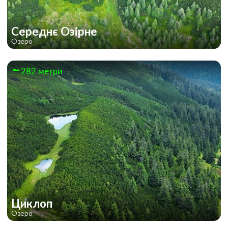
Середнє Озірне
Озеро
282 метри
Циклоп
Озеро