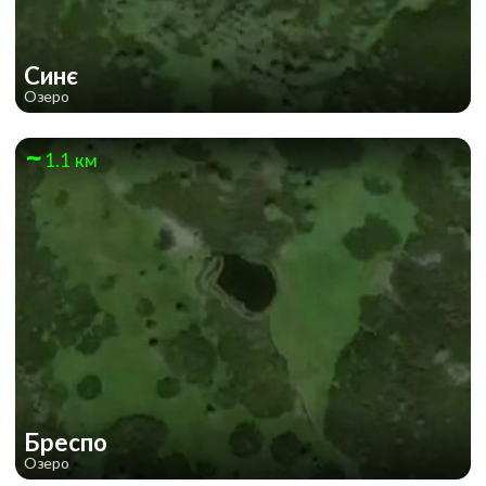
Синє
Озеро
1.1 км
Бреспо
Озеро