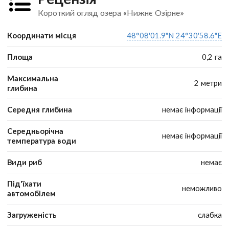
Короткий огляд озера «Нижнє Озірне»
Координати місця
48°08'01.9"N 24°30'58.6"E
Площа
0,2 га
Максимальна
2 метри
глибина
Середня глибина
немає інформації
Середньорічна
немає інформації
температура води
Види риб
немає
Під'їхати
неможливо
автомобілем
Загруженість
слабка