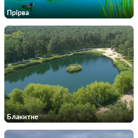
Прірва
Блакитне