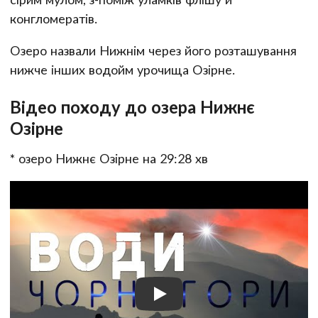
конгломератів.
Озеро назвали Нижнім через його розташування
нижче інших водойм урочища Озірне.
Відео походу до озера Нижнє
Озірне
* озеро Нижнє Озірне на 29:28 хв