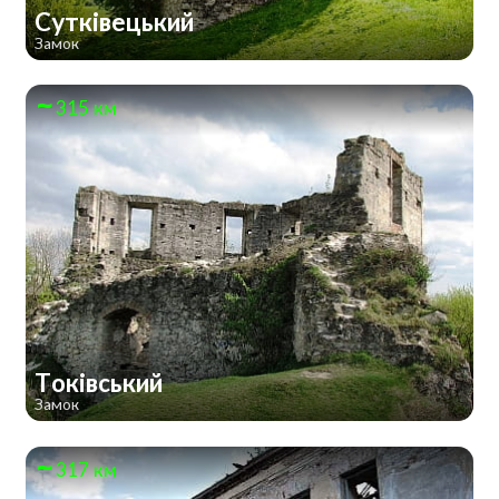
Сутківецький
Замок
315 км
Токівський
Замок
317 км