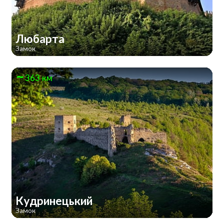
Любарта
Замок
363 км
Кудринецький
Замок