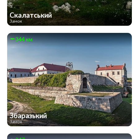
Скалатський
Замок
344 км
Збаразький
Замок