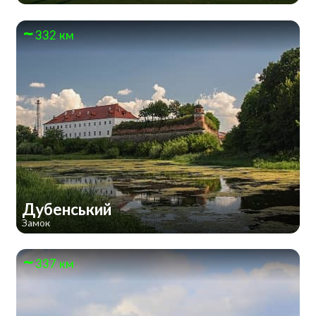
332 км
Дубенський
Замок
337 км