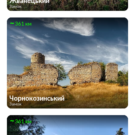
Жванецький
Замок
361 км
Чорнокозинський
Замок
361 км