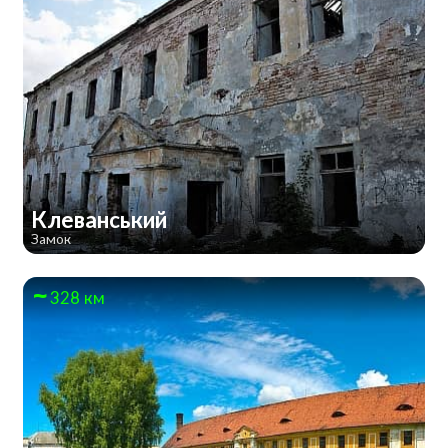
Клеванський
Замок
328 км