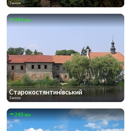
Замок
242 км
Старокостянтинівський
Замок
243 км