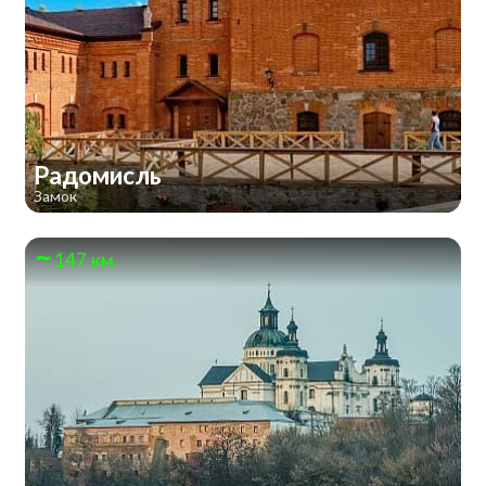
Радомисль
Замок
147 км