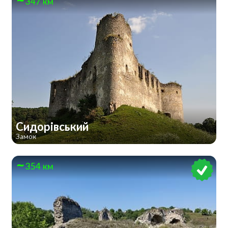
347 км
Сидорівський
Замок
354 км