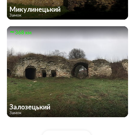
Микулинецький
Замок
368 км
Залозецький
Замок