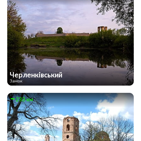
Черленківський
Замок
233 км