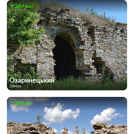
287 км
Озаринецький
Замок
289 км