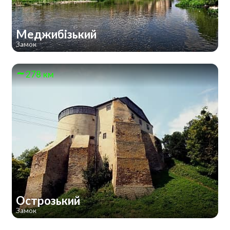
Меджибізький
Замок
278 км
Острозький
Замок