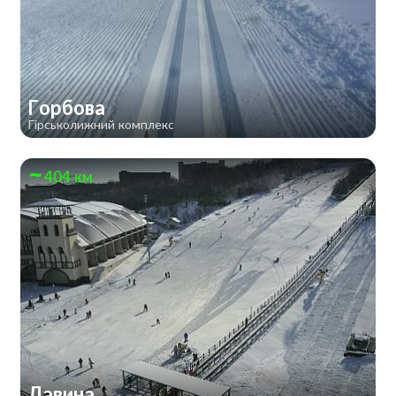
Горбова
Гірськолижний комплекс
404 км
Лавина