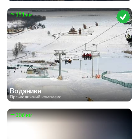
151 км
Водяники
Гірськолижний комплекс
306 км