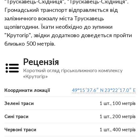
"Трускавець-Східниця", "Трускавець-Східниця".
Громадський транспорт відправляється від
залізничного вокзалу міста Трускавець
щопівгодини. Їхати необхідно до зупинки
"Крутогір", звідки додатково доведеться пройти
близько 500 метрів.
Рецензія
Короткий огляд гірськолижного комплексу
«Крутогір»
Координати локації
49°15′37.6″ N 23°22′17.0″ E
Зелені траси
1 шт., 100 метрів
Сині траси
1 шт., 200 метрів
Червоні траси
1 шт., 400 метрів