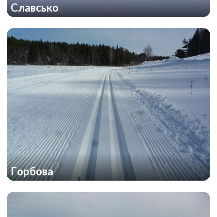
Славсько
Горбова