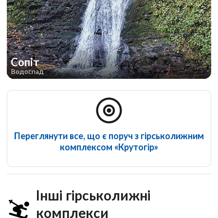
Сопіт
Водоспад
Переглянути все, що є поруч з гірськолижним
комплексом «Крутогір»
Інші гірськолижні
комплекси