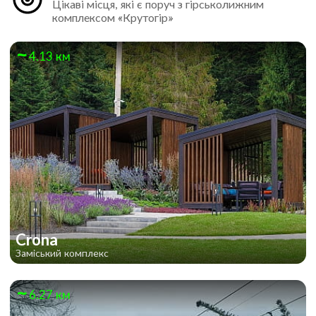
Цікаві місця, які є поруч з гірськолижним
комплексом «Крутогір»
4.13 км
Crona
Заміський комплекс
6.27 км