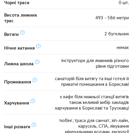
Чорні траси
0 шт.
Висота лижних
493 - 586 метри
трас
2 бугельних
Витяги
немає
Нічне катання
інструктори для лижників різного
Лижна школа
рівня підготовки
санаторій біля витягу та інші готелі й
Проживання
приватні помешкання в Бориславі
є кафе біля нижньої станції витягів
також великий вибір закладів
Харчування
харчування в Бориславі та Трускавці
тюбінг, траса для санчат, зіп-лайн,
карусель, СПА, лікування
Інші розваги
мінеральними водами, екскурсії