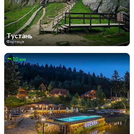
Тустань
Фортеця
10 км