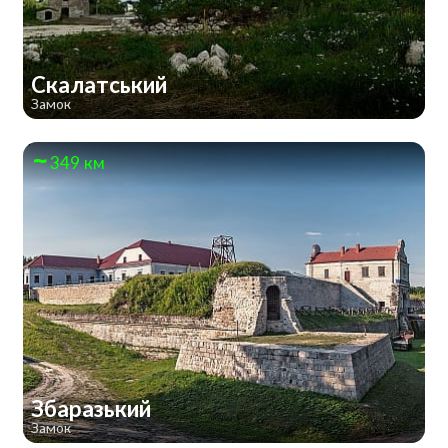
Скалатський
Замок
349 км
Збаразький
Замок