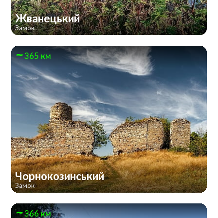
Жванецький
Замок
365 км
Чорнокозинський
Замок
366 км