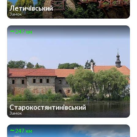
Летичівський
Замок
247 км
Старокостянтинівський
Замок
247 км