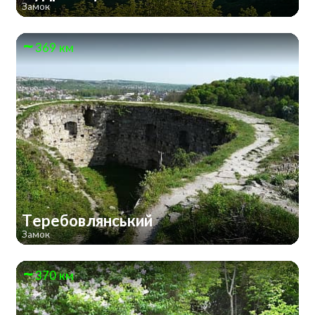
Замок
369 км
Теребовлянський
Замок
370 км