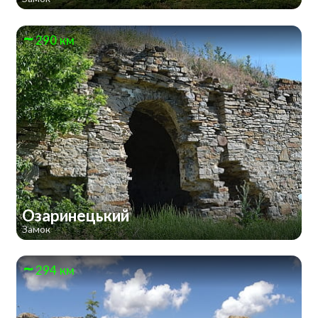
290 км
Озаринецький
Замок
294 км