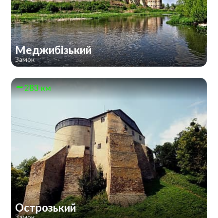
Меджибізький
Замок
283 км
Острозький
Замок