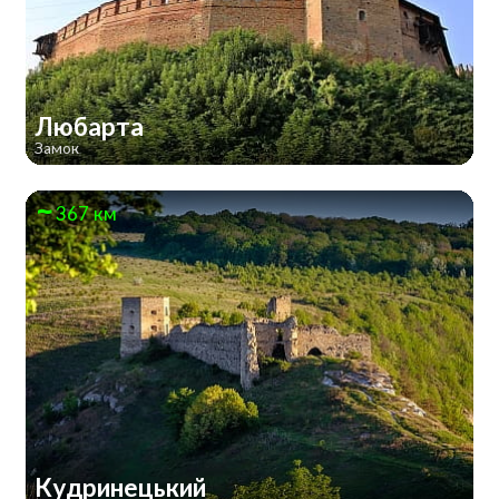
Любарта
Замок
367 км
Кудринецький