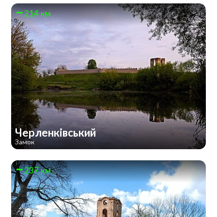
214 км
Черленківський
Замок
237 км