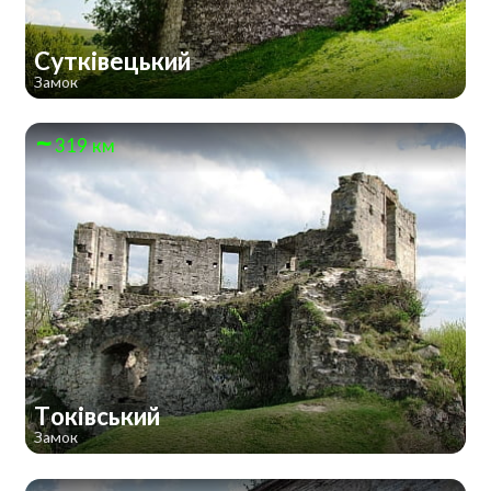
Сутківецький
Замок
319 км
Токівський
Замок