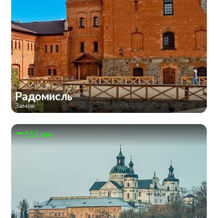
Радомисль
Замок
152 км