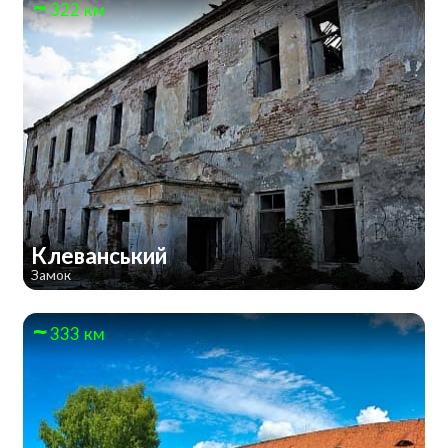
322 км
Клеванський
Замок
333 км