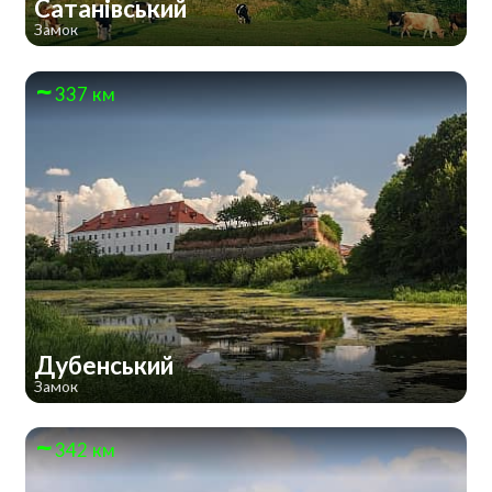
Сатанівський
Замок
337 км
Дубенський
Замок
342 км