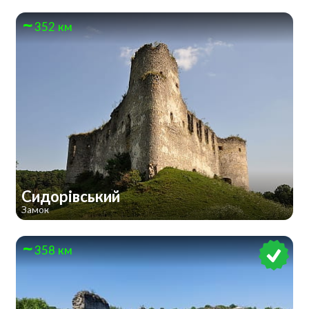
352 км
Сидорівський
Замок
358 км